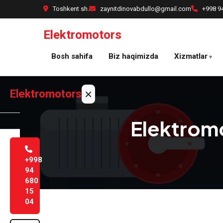
Asosiy
Toshkent sh.
zaynitdinovabdullo@gmail.com
+998 9
mazmunga
o'tish
Elektromotors
Bosh sahifa
Biz haqimizda
Xizmatlar
×
Elektromotors
Elektromo
Bosh
sahifa
+998
94
Biz
680
haqimizda
15
04
Xizmatlar