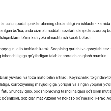
ar uchun podshipniklar ularning chidamliligi va ishlashi - kamida
i bajarilgan bo'lsa, unda xizmat muddati sezilarli darajada uzoqroq 
hipniklarni ta'mirlash yoki almashtirish kerak bo'ladi.
pqog'ini olib tashlash kerak. Soqolning qurishi va qorayishi tez-t
g ishonchliligiga qo‘yiladigan talablar asosida aniqlash mumkin.
lan yuviladi va toza mato bilan artiladi. Keyinchalik, to'g'ridan-to
latiga, korroziyaning mavjudligiga, yoriqlar va singan yoqalar yo'ql
 sifati. Shunday qilib, podshipnikning tashqi halqasi qo‘l bilan mut
, bo‘shliqlar, qobiqlar, mat yuzalar va hokazo bo‘lmasligi kerak. 