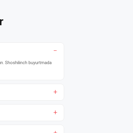
r
 kun. Shoshilinch buyurtmada
a 12 oygacha. Kafolat zavod
orijiy (ABB, Siemens, WEG,