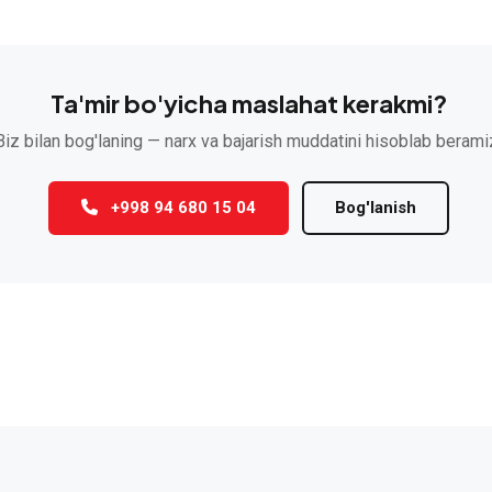
Ta'mir bo'yicha maslahat kerakmi?
Biz bilan bog'laning — narx va bajarish muddatini hisoblab berami
+998 94 680 15 04
Bog'lanish