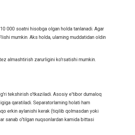
 10 000 soatni hisobga olgan holda tanlanadi. Agar
bo'lishi mumkin. Aks holda, ularning muddatidan oldin
ez almashtirish zarurligini ko'rsatishi mumkin.
'g'ri tekshirish o'tkaziladi. Asosiy e'tibor dumaloq
igiga qaratiladi. Separatorlarning holati ham
laqo erkin aylanishi kerak (tiqilib qolmasdan yoki
Agar sanab o‘tilgan nuqsonlardan kamida bittasi