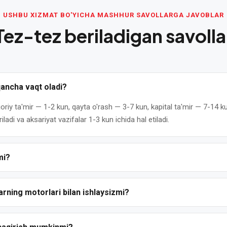
USHBU XIZMAT BO'YICHA MASHHUR SAVOLLARGA JAVOBLAR
Tez-tez beriladigan savolla
qancha vaqt oladi?
 joriy ta'mir — 1-2 kun, qayta o'rash — 3-7 kun, kapital ta'mir — 7-14
ladi va aksariyat vazifalar 1-3 kun ichida hal etiladi.
mi?
olat beramiz: joriy ta'mirga 6 oydan, kapital ta'mir va qayta o'rashg
 xatolarini qoplaydi.
larning motorlari bilan ishlaysizmi?
qaruvchilar motorlarini ta'mirlaymiz — mahalliy (АИР, 4А, ДАЗО) va x
inal ehtiyot qismlar yoki sifatli analoglardan foydalanamiz.