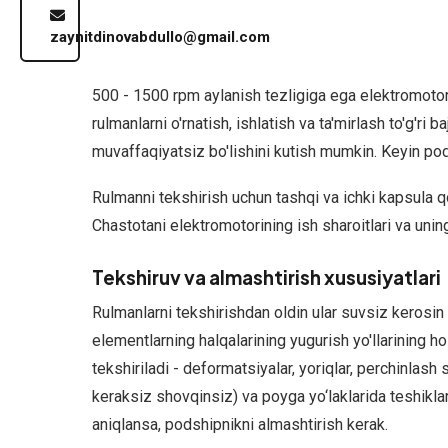
Blog
zaynitdinovabdullo@gmail.com
Aloqa
500 - 1500 rpm aylanish tezligiga ega elektromotorl
rulmanlarni o'rnatish, ishlatish va ta'mirlash to'g'r
O'zbekcha
muvaffaqiyatsiz bo'lishini kutish mumkin. Keyin pods
XIZMATLAR
Rulmanni tekshirish uchun tashqi va ichki kapsula qo
Asinxron
Chastotani elektromotorining ish sharoitlari va unin
elektromotorlarni
ta'mirlash
Tekshiruv va almashtirish xususiyatlari
Bir
Rulmanlarni tekshirishdan oldin ular suvsiz kerosin bi
fazali
elementlarning halqalarining yugurish yo'llarining ho
elektromotorni
tekshiriladi - deformatsiyalar, yoriqlar, perchinlash
qayta
keraksiz shovqinsiz) va poyga yo‘laklarida teshiklar
o'rash
aniqlansa, podshipnikni almashtirish kerak.
Elektr