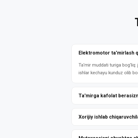
Elektromotor
rotorini
balanslash
Elektromotor
rotorini
qayta
o'rash
Elektromotor ta'mirlash 
Elektromotor
Ta'mir muddati turiga bog'liq:
statorini
ishlar kechayu kunduz olib bori
qayta
o'rash
Ta'mirga kafolat berasiz
Elektromotor
yakorini
Ha. Barcha ishlarga yozma kaf
qayta
nuqsonlari va bajarilgan ta'mir
Xorijiy ishlab chiqaruvchi
o'rash
Ha. Biz har qanday ishlab chi
Elektromotorlar
Mitsubishi va boshqalar). Orig