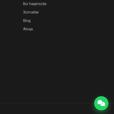
Biz haqimizda
Xizmatlar
Blog
Aloqa
WhatsApp
Telegram
Qo'ng'iroq
qilish