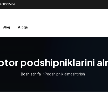
4 680 15 04
Blog
Aloqa
tor podshipniklarini al
Bosh sahifa
Podshipnik almashtirish