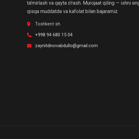
nasoslarini
ta'mirlash va qayta o'rash. Murojaat qiling — ishni en
ta'mirlash
qisqa muddatda va kafolat bilan bajaramiz.
Kollektorli
Toshkent sh.
elektromotorlarni
+998 94 680 15 04
qayta
o'rash
zaynitdinovabdullo@gmail.com
Komplekt
va
ehtiyot
qismlar
Kran
elektromotorlarini
ta'mirlash
Lift
elektromotorlarini
ta'mirlash