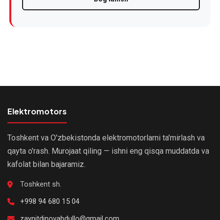
Elektromotorlarni
shoshilinch
ta'mirlash
Elektromotorlarning
joriy
ta'miri
Elektromotorlarning
Elektromotors
kapital
ta'miri
Toshkent va O'zbekistonda elektromotorlarni ta'mirlash va
qayta o'rash. Murojaat qiling — ishni eng qisqa muddatda va
Elektromotorni
kafolat bilan bajaramiz.
ta'mirdan
keyingi
Toshkent sh.
sinov
+998 94 680 15 04
Gnom
zaynitdinovabdullo@gmail.com