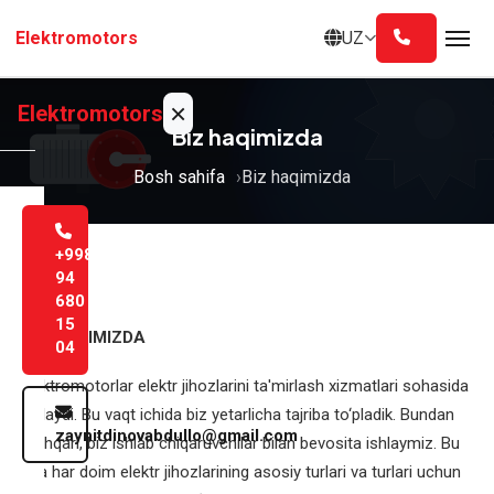
Asosiy
UZ
Elektromotors
mazmunga
o'tish
×
Elektromotors
Biz haqimizda
Bosh sahifa
Biz haqimizda
Bosh
sahifa
+998
Biz
94
680
haqimizda
15
BIZ HAQIMIZDA
04
Xizmatlar
Elektromotorlar elektr jihozlarini ta'mirlash xizmatlari sohasida
Blog
ishlaydi. Bu vaqt ichida biz yetarlicha tajriba to‘pladik. Bundan
zaynitdinovabdullo@gmail.com
tashqari, biz ishlab chiqaruvchilar bilan bevosita ishlaymiz. Bu
Aloqa
esa har doim elektr jihozlarining asosiy turlari va turlari uchun