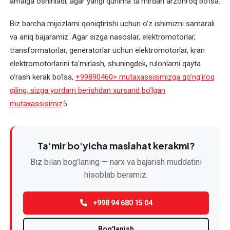
amalga oshiriladi, agar yangi qurilma ta'mirdan arzonroq bo'lsa.
Elektromotor
Biz barcha mijozlarni qoniqtirishi uchun o‘z ishimizni samarali
rotorini
va aniq bajaramiz. Agar sizga nasoslar, elektromotorlar,
qayta
transformatorlar, generatorlar uchun elektromotorlar, kran
o'rash
elektromotorlarini ta'mirlash, shuningdek, rulonlarni qayta
o'rash kerak bo'lsa,
+99890460> mutaxassisimizga qo'ng'iroq
Elektromotor
qiling, sizga yordam berishdan xursand bo'lgan
statorini
mutaxassisimiz
qayta
5
o'rash
Elektromotor
Ta'mir bo'yicha maslahat kerakmi?
yakorini
Biz bilan bog'laning — narx va bajarish muddatini
qayta
hisoblab beramiz.
o'rash
Elektromotorlar
+998 94 680 15 04
diagnostikasi
Bog'lanish