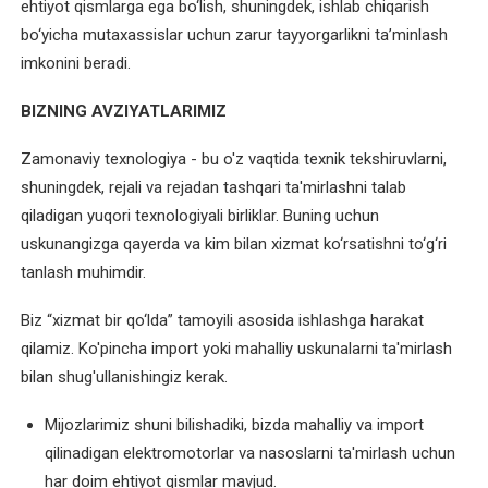
ehtiyot qismlarga ega bo‘lish, shuningdek, ishlab chiqarish
O'zbekcha
bo‘yicha mutaxassislar uchun zarur tayyorgarlikni ta’minlash
imkonini beradi.
XIZMATLAR
BIZNING AVZIYATLARIMIZ
Asinxron
elektromotorlarni
Zamonaviy texnologiya - bu o'z vaqtida texnik tekshiruvlarni,
ta'mirlash
shuningdek, rejali va rejadan tashqari ta'mirlashni talab
qiladigan yuqori texnologiyali birliklar. Buning uchun
Bir
uskunangizga qayerda va kim bilan xizmat ko‘rsatishni to‘g‘ri
fazali
tanlash muhimdir.
elektromotorni
qayta
Biz “xizmat bir qo‘lda” tamoyili asosida ishlashga harakat
o'rash
qilamiz. Ko'pincha import yoki mahalliy uskunalarni ta'mirlash
bilan shug'ullanishingiz kerak.
Elektr
uskunalari
Mijozlarimiz shuni bilishadiki, bizda mahalliy va import
bo'yicha
qilinadigan elektromotorlar va nasoslarni ta'mirlash uchun
maslahat
har doim ehtiyot qismlar mavjud.