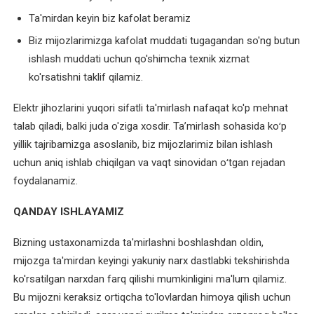
Elektromotor
Ta'mirdan keyin biz kafolat beramiz
kollektorini
Biz mijozlarimizga kafolat muddati tugagandan so'ng butun
ta'mirlash
ishlash muddati uchun qo'shimcha texnik xizmat
va
ko'rsatishni taklif qilamiz.
tiklash
Elektr jihozlarini yuqori sifatli ta'mirlash nafaqat ko'p mehnat
Elektromotor
talab qiladi, balki juda o'ziga xosdir. Taʼmirlash sohasida koʻp
o'rashini
yillik tajribamizga asoslanib, biz mijozlarimiz bilan ishlash
qayta
uchun aniq ishlab chiqilgan va vaqt sinovidan oʻtgan rejadan
o'rash
foydalanamiz.
Elektromotor
QANDAY ISHLAYAMIZ
podshipniklarini
almashtirish
Bizning ustaxonamizda ta'mirlashni boshlashdan oldin,
mijozga ta'mirdan keyingi yakuniy narx dastlabki tekshirishda
Elektromotor
ko'rsatilgan narxdan farq qilishi mumkinligini ma'lum qilamiz.
rotorini
Bu mijozni keraksiz ortiqcha to'lovlardan himoya qilish uchun
balanslash