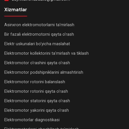
nasoslarini
Xizmatlar
ta'mirlash
Kollektorli
Asinxron elektromotorlarni ta'mirlash
elektromotorlarni
Bir fazali elektromotorni qayta o'rash
qayta
Elektr uskunalari bo'yicha maslahat
o'rash
Elektromotor kollektorini ta'mirlash va tiklash
Komplekt
Elektromotor o'rashini qayta o'rash
va
ehtiyot
Elektromotor podshipniklarini almashtirish
qismlar
Elektromotor rotorini balanslash
Elektromotor rotorini qayta o'rash
Kran
elektromotorlarini
Elektromotor statorini qayta o'rash
ta'mirlash
Elektromotor yakorini qayta o'rash
Elektromotorlar diagnostikasi
Lift
elektromotorlarini