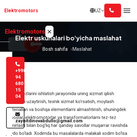
Asosiy
UZ
Elektromotors
mazmunga
o'tish
×
Elektromotors
Elektr uskunalari bo'yicha maslahat
Bosh sahifa
Maslahat
Bosh
sahifa
+998
Biz
94
680
haqimizda
15
Elektr jihozlarini ishlatish jarayonida uning xizmat qilish
04
Xizmatlar
muddatini uzaytirish, texnik xizmat ko'rsatish, moylash
materiallari va boshqa elementlarni almashtirish, shuningdek
Blog
nasoslar, elektromotorlar va transformatorlarni tez-tez
zaynitdinovabdullo@gmail.com
ta'mirlash bilan bog'liq har qanday savollar muqarrar ravishda
Aloqa
paydo bo'ladi. Xodimda bu masalalarda malakali xodim bo'lsa