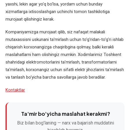
O'zbekcha
yaxshi, lekin agar yo'q bo'lsa, yordam uchun bunday
xizmatlarga ixtisoslashgan uchinchi tomon tashkilotiga
XIZMATLAR
murojaat qilishingiz kerak.
Asinxron
Kompaniyamizga murojaat qilib, siz nafaqat malakali
elektromotorlarni
mutaxassisni uskunani ta'mirlash uchun to'g'ridan-to'g'ri ishlab
ta'mirlash
chiqarish korxonangizga chaqiribgina qolmay, balki kerakli
maslahatlarni ham olishingiz mumkin. Xodimlarimiz Toshkent
Bir
shahridagi elektromotorlarini ta'mirlash, transformatorlarni
fazali
ta'mirlash, korxonangiz uchun sifatli elektr jihozlarini ta'mirlash
elektromotorni
va tanlash bo'yicha barcha savollarga javob beradilar.
qayta
o'rash
Kontaktlar
Elektr
uskunalari
Ta'mir bo'yicha maslahat kerakmi?
bo'yicha
maslahat
Biz bilan bog'laning — narx va bajarish muddatini