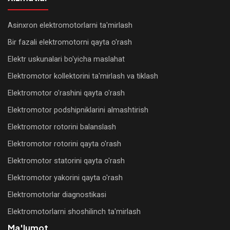
nasoslarini
ta'mirlash
Asinxron elektromotorlarni ta'mirlash
Kollektorli
Bir fazali elektromotorni qayta o'rash
elektromotorlarni
Elektr uskunalari bo'yicha maslahat
qayta
Elektromotor kollektorini ta'mirlash va tiklash
o'rash
Elektromotor o'rashini qayta o'rash
Komplekt
Elektromotor podshipniklarini almashtirish
va
Elektromotor rotorini balanslash
ehtiyot
qismlar
Elektromotor rotorini qayta o'rash
Elektromotor statorini qayta o'rash
Kran
Elektromotor yakorini qayta o'rash
elektromotorlarini
ta'mirlash
Elektromotorlar diagnostikasi
Elektromotorlarni shoshilinch ta'mirlash
Lift
Ma'lumot
elektromotorlarini