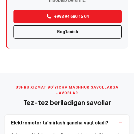
hisoblab beramiz.
Elektromotor
kollektorini
+998 94 680 15 04
ta'mirlash
va
Bog'lanish
tiklash
Elektromotor
o'rashini
qayta
o'rash
Elektromotor
USHBU XIZMAT BO'YICHA MASHHUR SAVOLLARGA
podshipniklarini
JAVOBLAR
almashtirish
Tez-tez beriladigan savollar
Elektromotor
rotorini
Elektromotor ta'mirlash qancha vaqt oladi?
balanslash