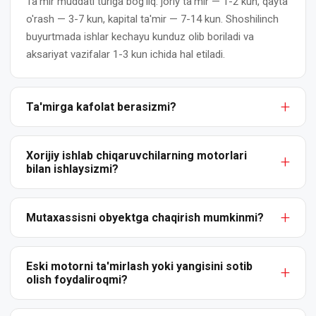
Ta'mir muddati turiga bog'liq: joriy ta'mir — 1-2 kun, qayta
o'rash — 3-7 kun, kapital ta'mir — 7-14 kun. Shoshilinch
Elektromotor
buyurtmada ishlar kechayu kunduz olib boriladi va
rotorini
aksariyat vazifalar 1-3 kun ichida hal etiladi.
qayta
o'rash
Ta'mirga kafolat berasizmi?
Elektromotor
statorini
Ha. Barcha ishlarga yozma kafolat beramiz: joriy ta'mirga
qayta
6 oydan, kapital ta'mir va qayta o'rashga 12 oygacha.
Xorijiy ishlab chiqaruvchilarning motorlari
o'rash
bilan ishlaysizmi?
Kafolat zavod nuqsonlari va bajarilgan ta'mir xatolarini
qoplaydi.
Elektromotor
Ha. Biz har qanday ishlab chiqaruvchilar motorlarini
yakorini
ta'mirlaymiz — mahalliy (АИР, 4А, ДАЗО) va xorijiy (ABB,
Mutaxassisni obyektga chaqirish mumkinmi?
qayta
Siemens, WEG, Mitsubishi va boshqalar). Original ehtiyot
o'rash
Ha, muhandis-diagnostikning Toshkent va Toshkent
qismlar yoki sifatli analoglardan foydalanamiz.
viloyati bo'ylab chiqishi mumkin. Biz motor holatini
Eski motorni ta'mirlash yoki yangisini sotib
olish foydaliroqmi?
Elektromotorlar
baholaymiz, dastlabki diagnostika qilamiz va ishlar
diagnostikasi
rejasini tuzamiz. Chiqish narxi alohida muhokama qilinadi.
Aksariyat hollarda ta'mir bir xil quvvatdagi yangi motorga