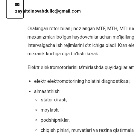
Blog
zaynitdinovabdullo@gmail.com
Aloqa
Oralangan rotor bilan jihozlangan MTF, MTH, MTI rusu
mexanizmlari bo'lgan haydovchilar uchun mo'ljallang
O'zbekcha
intervalgacha ish rejimlarini o'z ichiga oladi. Kran e
mexanik kuchga ega bo'lishi kerak.
XIZMATLAR
Asinxron
Elektr elektromotorlarini ta'mirlashda quyidagilar am
elektromotorlarni
ta'mirlash
elektr elektromotorining holatini diagnostikasi;
almashtirish:
Bir
stator o'rash;
fazali
elektromotorni
moylash;
qayta
podshipniklar;
o'rash
chiqish pinlari, murvatlari va rezina qistirmalar
Elektr