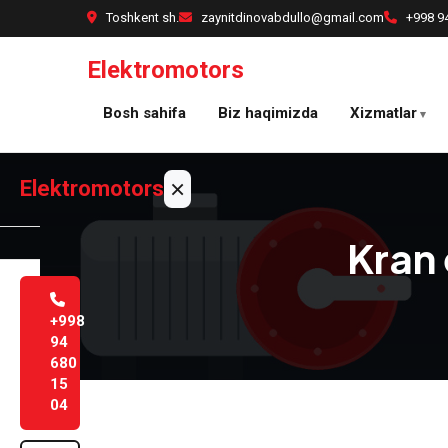
Asosiy
Toshkent sh.
zaynitdinovabdullo@gmail.com
+998 9
mazmunga
o'tish
Elektromotors
Bosh sahifa
Biz haqimizda
Xizmatlar
×
Elektromotors
Kran 
Bosh
sahifa
+998
94
Biz
680
haqimizda
15
04
Xizmatlar