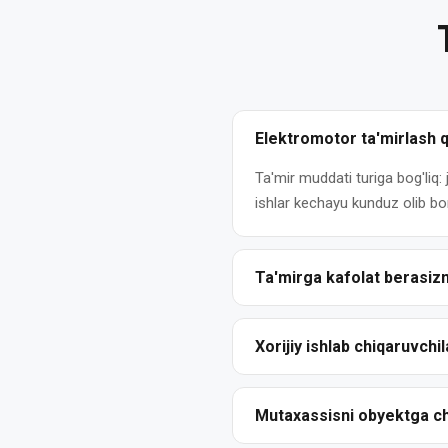
diagnostikasi
Elektromotorlarni
shoshilinch
ta'mirlash
Elektromotor ta'mirlash 
Elektromotorlarning
joriy
Ta'mir muddati turiga bog'liq:
ta'miri
ishlar kechayu kunduz olib bori
Elektromotorlarning
kapital
ta'miri
Ta'mirga kafolat berasiz
Ha. Barcha ishlarga yozma kaf
Elektromotorni
nuqsonlari va bajarilgan ta'mir
ta'mirdan
Xorijiy ishlab chiqaruvchi
keyingi
Ha. Biz har qanday ishlab chi
sinov
Mitsubishi va boshqalar). Orig
Mutaxassisni obyektga c
Gnom