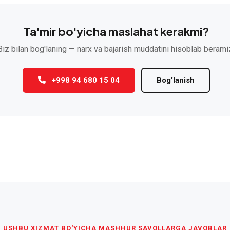
Ta'mir bo'yicha maslahat kerakmi?
Biz bilan bog'laning — narx va bajarish muddatini hisoblab berami
+998 94 680 15 04
Bog'lanish
USHBU XIZMAT BO'YICHA MASHHUR SAVOLLARGA JAVOBLAR