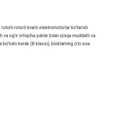
orli rotorli kranli elektromotorlar ko'tarish
 va og'ir ortiqcha yuklar bilan qisqa muddatli va
a bo'lishi kerak (B klassi), bloklarning o'zi esa