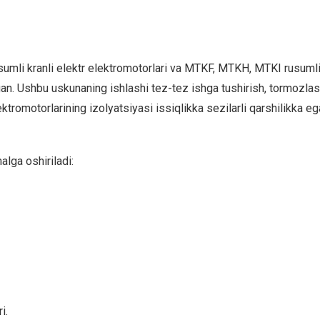
mli kranli elektr elektromotorlari va MTKF, MTKH, MTKI rusumli rot
an. Ushbu uskunaning ishlashi tez-tez ishga tushirish, tormozlash
lektromotorlarining izolyatsiyasi issiqlikka sezilarli qarshilikka eg
alga oshiriladi:
i.