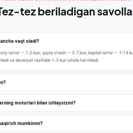
Tez-tez beriladigan savolla
qancha vaqt oladi?
 joriy ta'mir — 1-2 kun, qayta o'rash — 3-7 kun, kapital ta'mir — 7-14
ladi va aksariyat vazifalar 1-3 kun ichida hal etiladi.
mi?
olat beramiz: joriy ta'mirga 6 oydan, kapital ta'mir va qayta o'rashg
 xatolarini qoplaydi.
larning motorlari bilan ishlaysizmi?
qaruvchilar motorlarini ta'mirlaymiz — mahalliy (АИР, 4А, ДАЗО) va x
inal ehtiyot qismlar yoki sifatli analoglardan foydalanamiz.
haqirish mumkinmi?