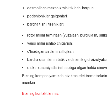
uskunalari
dazmollash mexanizmini tiklash. korpus;
bo'yicha
podshipniklar qalqonlari;
maslahat
barcha tishli teshiklari;
Elektromotor
kollektorini
rotor milini ta'mirlash (yuzalash, burg'ulash, silliq
ta'mirlash
va
yangi milni ishlab chiqarish;
tiklash
o'tiradigan sirtlarni silliqlash;
Elektromotor
barcha qismlarni statik va dinamik gidroizolyats
o'rashini
elektr xususiyatlarini hisobga olgan holda sinov
qayta
o'rash
Bizning kompaniyamizda siz kran elektromotorlarini j
mumkin.
Elektromotor
podshipniklarini
Bizning kontaktlarimiz
almashtirish