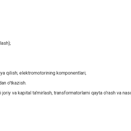
lash);
iya qilish; elektromotorining komponentlari;
dan o'tkazish.
oriy va kapital ta'mirlash, transformatorlarni qayta o'rash va nas