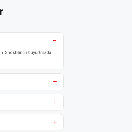
r
 kun. Shoshilinch buyurtmada
a 12 oygacha. Kafolat zavod
orijiy (ABB, Siemens, WEG,