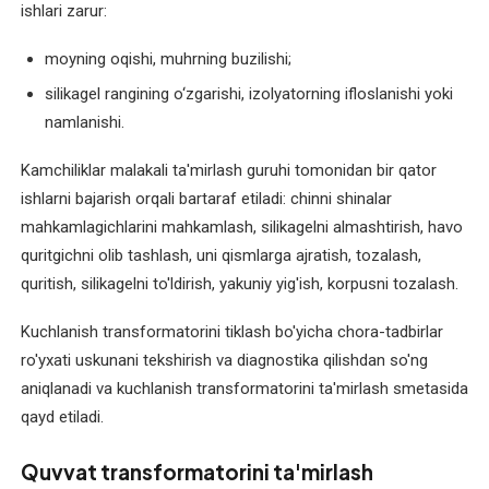
ishlari zarur:
Elektromotor
moyning oqishi, muhrning buzilishi;
rotorini
qayta
silikagel rangining o‘zgarishi, izolyatorning ifloslanishi yoki
o'rash
namlanishi.
Elektromotor
Kamchiliklar malakali ta'mirlash guruhi tomonidan bir qator
statorini
ishlarni bajarish orqali bartaraf etiladi: chinni shinalar
qayta
mahkamlagichlarini mahkamlash, silikagelni almashtirish, havo
o'rash
quritgichni olib tashlash, uni qismlarga ajratish, tozalash,
quritish, silikagelni to'ldirish, yakuniy yig'ish, korpusni tozalash.
Elektromotor
yakorini
Kuchlanish transformatorini tiklash bo'yicha chora-tadbirlar
qayta
ro'yxati uskunani tekshirish va diagnostika qilishdan so'ng
o'rash
aniqlanadi va kuchlanish transformatorini ta'mirlash smetasida
qayd etiladi.
Elektromotorlar
diagnostikasi
Quvvat transformatorini ta'mirlash