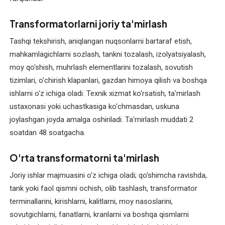
nasoslarini
ta'mirlash
Transformatorlarni joriy ta'mirlash
Tashqi tekshirish, aniqlangan nuqsonlarni bartaraf etish,
Kollektorli
elektromotorlarni
mahkamlagichlarni sozlash, tankni tozalash, izolyatsiyalash,
qayta
moy qo'shish, muhrlash elementlarini tozalash, sovutish
o'rash
tizimlari, o'chirish klapanlari, gazdan himoya qilish va boshqa
ishlarni o'z ichiga oladi. Texnik xizmat ko'rsatish, ta'mirlash
Komplekt
ustaxonasi yoki uchastkasiga ko'chmasdan, uskuna
va
joylashgan joyda amalga oshiriladi. Ta'mirlash muddati 2
ehtiyot
soatdan 48 soatgacha.
qismlar
O'rta transformatorni ta'mirlash
Kran
elektromotorlarini
Joriy ishlar majmuasini o'z ichiga oladi; qo'shimcha ravishda,
ta'mirlash
tank yoki faol qismni ochish, olib tashlash, transformator
terminallarini, kirishlarni, kalitlarni, moy nasoslarini,
Lift
sovutgichlarni, fanatlarni, kranlarni va boshqa qismlarni
elektromotorlarini