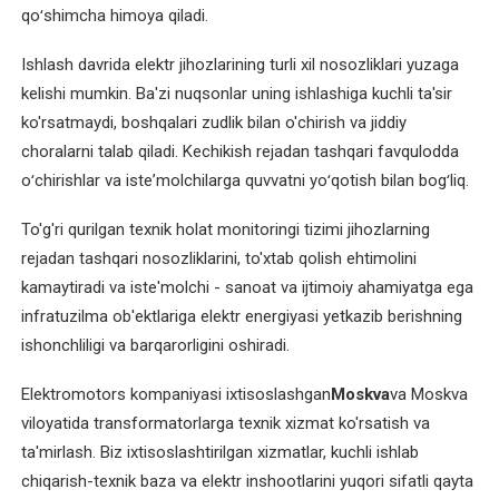
O'zbekcha
qoʻshimcha himoya qiladi.
Ishlash davrida elektr jihozlarining turli xil nosozliklari yuzaga
XIZMATLAR
kelishi mumkin. Ba'zi nuqsonlar uning ishlashiga kuchli ta'sir
Asinxron
ko'rsatmaydi, boshqalari zudlik bilan o'chirish va jiddiy
elektromotorlarni
choralarni talab qiladi. Kechikish rejadan tashqari favqulodda
ta'mirlash
oʻchirishlar va isteʼmolchilarga quvvatni yoʻqotish bilan bogʻliq.
Bir
To'g'ri qurilgan texnik holat monitoringi tizimi jihozlarning
fazali
rejadan tashqari nosozliklarini, to'xtab qolish ehtimolini
elektromotorni
kamaytiradi va iste'molchi - sanoat va ijtimoiy ahamiyatga ega
qayta
infratuzilma ob'ektlariga elektr energiyasi yetkazib berishning
o'rash
ishonchliligi va barqarorligini oshiradi.
Elektr
Elektromotors kompaniyasi ixtisoslashgan
Moskva
va Moskva
uskunalari
viloyatida transformatorlarga texnik xizmat ko'rsatish va
bo'yicha
ta'mirlash. Biz ixtisoslashtirilgan xizmatlar, kuchli ishlab
maslahat
chiqarish-texnik baza va elektr inshootlarini yuqori sifatli qayta