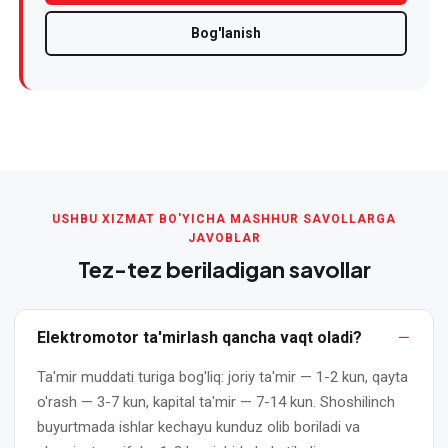
podstansiyasini
Bog'lanish
ta'mirlash
Transformatorlarni
qayta
o'rash
—
yangisini
sotib
USHBU XIZMAT BO'YICHA MASHHUR SAVOLLARGA
olishga
JAVOBLAR
muqobil
Tez-tez beriladigan savollar
Transformatorlarni
ta'mirlash
Elektromotor ta'mirlash qancha vaqt oladi?
Ta'mir muddati turiga bog'liq: joriy ta'mir — 1-2 kun, qayta
Uch
o'rash — 3-7 kun, kapital ta'mir — 7-14 kun. Shoshilinch
fazali
buyurtmada ishlar kechayu kunduz olib boriladi va
elektromotorni