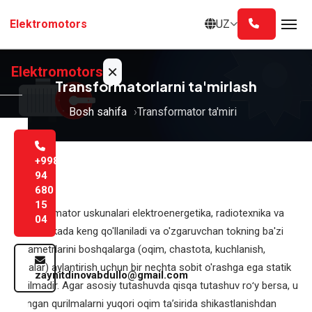
Asosiy
UZ
Elektromotors
mazmunga
o'tish
×
Elektromotors
Transformatorlarni ta'mirlash
Bosh sahifa
Transformator ta'miri
Bosh
sahifa
+998
Biz
94
680
haqimizda
15
Transformator uskunalari elektroenergetika, radiotexnika va
04
Xizmatlar
elektronikada keng qo'llaniladi va o'zgaruvchan tokning ba'zi
parametrlarini boshqalarga (oqim, chastota, kuchlanish,
Blog
fazalar) aylantirish uchun bir nechta sobit o'rashga ega statik
zaynitdinovabdullo@gmail.com
qurilmadir. Agar asosiy tutashuvda qisqa tutashuv roʻy bersa, u
Aloqa
ulangan qurilmalarni yuqori oqim taʼsirida shikastlanishdan