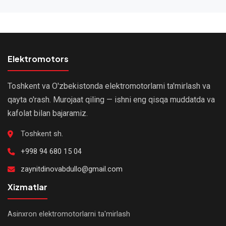
dalolatnomasi, kafolat talonu, ta'mirdan keyingi sinovlar
maqolamizda.
bayonnomasi (izolyatsiya qarshiligi, salt yurish toki,
aylanishlar). Barcha hujjatlar buxgalteriyaga uchunlikka
qo'yish uchun topshirilishi mumkin.
Elektromotors
Toshkent va O'zbekistonda elektromotorlarni ta'mirlash va
qayta o'rash. Murojaat qiling — ishni eng qisqa muddatda va
kafolat bilan bajaramiz.
Toshkent sh.
+998 94 680 15 04
zaynitdinovabdullo@gmail.com
Xizmatlar
Asinxron elektromotorlarni ta'mirlash