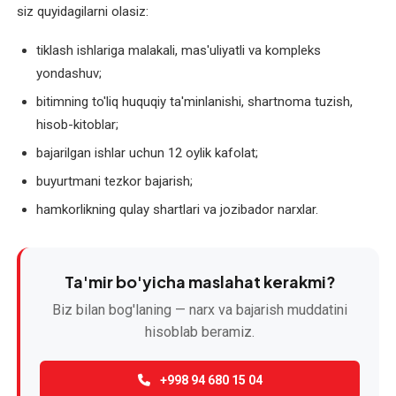
transformatorlari
siz quyidagilarni olasiz:
va
payvand
tiklash ishlariga malakali, mas'uliyatli va kompleks
uskunalarini
yondashuv;
ta'mirlash
bitimning to'liq huquqiy ta'minlanishi, shartnoma tuzish,
hisob-kitoblar;
Sanoat
bajarilgan ishlar uchun 12 oylik kafolat;
elektromotorlarini
ta'mirlash
buyurtmani tezkor bajarish;
hamkorlikning qulay shartlari va jozibador narxlar.
Texnik
xizmat
ko'rsatish
Ta'mir bo'yicha maslahat kerakmi?
Tortish
Biz bilan bog'laning — narx va bajarish muddatini
motorlarini
hisoblab beramiz.
ta'mirlash
+998 94 680 15 04
Transformator