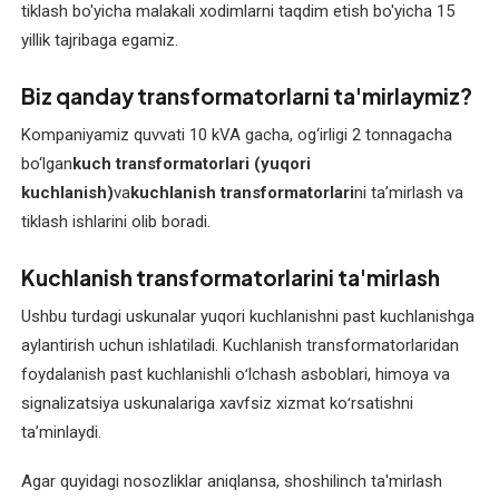
tiklash bo'yicha malakali xodimlarni taqdim etish bo'yicha 15
Elektromotor
yillik tajribaga egamiz.
kollektorini
ta'mirlash
Biz qanday transformatorlarni ta'mirlaymiz?
va
tiklash
Kompaniyamiz quvvati 10 kVA gacha, og‘irligi 2 tonnagacha
bo‘lgan
kuch transformatorlari (yuqori
Elektromotor
kuchlanish)
va
kuchlanish transformatorlari
ni ta’mirlash va
o'rashini
tiklash ishlarini olib boradi.
qayta
o'rash
Kuchlanish transformatorlarini ta'mirlash
Ushbu turdagi uskunalar yuqori kuchlanishni past kuchlanishga
Elektromotor
aylantirish uchun ishlatiladi. Kuchlanish transformatorlaridan
podshipniklarini
almashtirish
foydalanish past kuchlanishli oʻlchash asboblari, himoya va
signalizatsiya uskunalariga xavfsiz xizmat koʻrsatishni
Elektromotor
taʼminlaydi.
rotorini
Agar quyidagi nosozliklar aniqlansa, shoshilinch ta'mirlash
balanslash