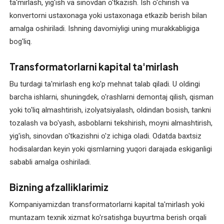
ta'mirlash, yig'ish va sinovdan o'tkazish. Ish o'chirish va
ta'mirlash
konvertorni ustaxonaga yoki ustaxonaga etkazib berish bilan
(mahalliy
amalga oshiriladi. Ishning davomiyligi uning murakkabligiga
va
bog'liq.
xorijiy)
Transformatorlarni kapital ta'mirlash
O'zgarmas
tok
Bu turdagi ta'mirlash eng ko'p mehnat talab qiladi. U oldingi
elektromotorlarini
barcha ishlarni, shuningdek, o'rashlarni demontaj qilish, qisman
qayta
yoki to'liq almashtirish, izolyatsiyalash, oldindan bosish, tankni
o'rash
tozalash va bo'yash, asboblarni tekshirish, moyni almashtirish,
yig'ish, sinovdan o'tkazishni o'z ichiga oladi. Odatda baxtsiz
O'zgaruvchan
hodisalardan keyin yoki qismlarning yuqori darajada eskiganligi
tok
sababli amalga oshiriladi.
elektromotorlarini
qayta
Bizning afzalliklarimiz
o'rash
Kompaniyamizdan transformatorlarni kapital ta'mirlash yoki
Payvand
muntazam texnik xizmat ko'rsatishga buyurtma berish orqali