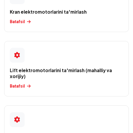
qayta
o'rash
Kran elektromotorlarini ta'mirlash
Batafsil
Val
podshipnik
o'rnini
tiklash
Lift elektromotorlarini ta'mirlash (mahalliy va
xorijiy)
Batafsil