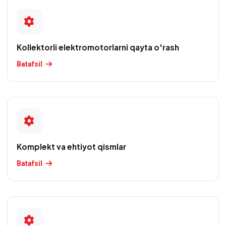
podstansiyasini
ta'mirlash
Kollektorli elektromotorlarni qayta o'rash
Transformatorlarni
qayta
Batafsil
o'rash
—
yangisini
sotib
olishga
muqobil
Komplekt va ehtiyot qismlar
Transformatorlarni
Batafsil
ta'mirlash
Uch
fazali
elektromotorni