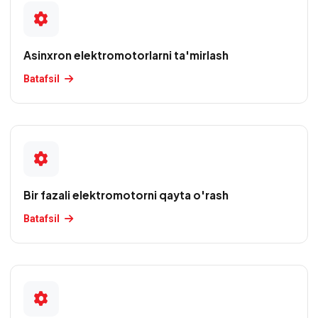
O'zbekcha
XIZMATLAR
Asinxron elektromotorlarni ta'mirlash
Asinxron
Batafsil
elektromotorlarni
ta'mirlash
Bir
fazali
elektromotorni
Bir fazali elektromotorni qayta o'rash
qayta
o'rash
Batafsil
Elektr
uskunalari
bo'yicha
maslahat