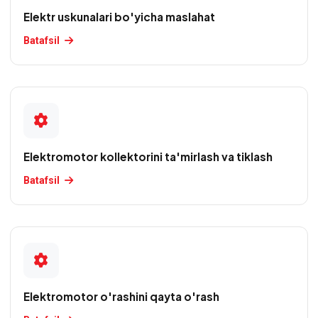
Elektromotor
Elektr uskunalari bo'yicha maslahat
kollektorini
Batafsil
ta'mirlash
va
tiklash
Elektromotor
o'rashini
qayta
Elektromotor kollektorini ta'mirlash va tiklash
o'rash
Batafsil
Elektromotor
podshipniklarini
almashtirish
Elektromotor
rotorini
Elektromotor o'rashini qayta o'rash
balanslash