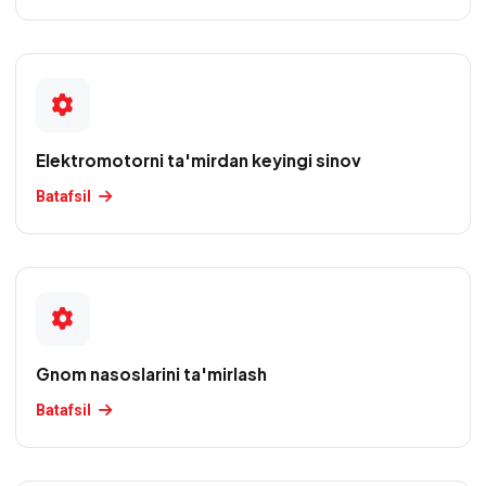
transformatorlari
va
payvand
uskunalarini
ta'mirlash
Elektromotorni ta'mirdan keyingi sinov
Sanoat
elektromotorlarini
Batafsil
ta'mirlash
Texnik
xizmat
ko'rsatish
Gnom nasoslarini ta'mirlash
Tortish
motorlarini
Batafsil
ta'mirlash
Transformator