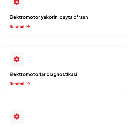
nasoslarini
ta'mirlash
Elektromotor yakorini qayta o'rash
Kollektorli
Batafsil
elektromotorlarni
qayta
o'rash
Komplekt
va
ehtiyot
Elektromotorlar diagnostikasi
qismlar
Batafsil
Kran
elektromotorlarini
ta'mirlash
Lift
elektromotorlarini