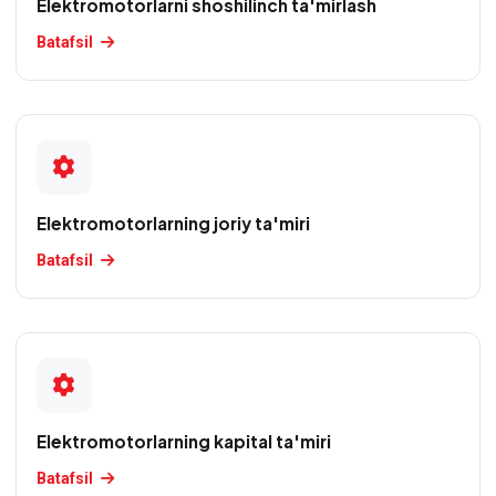
Elektromotorlarni shoshilinch ta'mirlash
ta'mirlash
Batafsil
(mahalliy
va
xorijiy)
O'zgarmas
tok
elektromotorlarini
Elektromotorlarning joriy ta'miri
qayta
Batafsil
o'rash
O'zgaruvchan
tok
elektromotorlarini
qayta
o'rash
Elektromotorlarning kapital ta'miri
Payvand
Batafsil