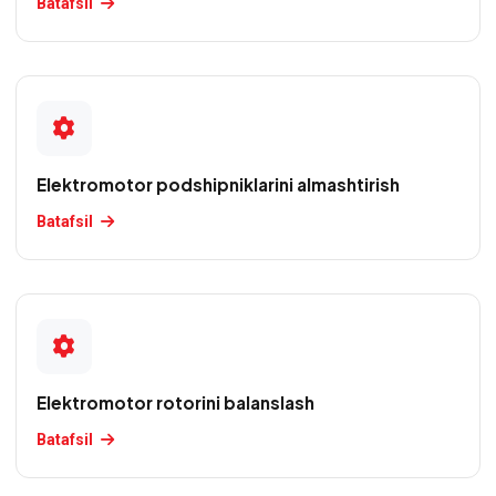
Batafsil
Elektromotor
rotorini
qayta
o'rash
Elektromotor
Elektromotor podshipniklarini almashtirish
statorini
Batafsil
qayta
o'rash
Elektromotor
yakorini
qayta
o'rash
Elektromotor rotorini balanslash
Elektromotorlar
Batafsil
diagnostikasi