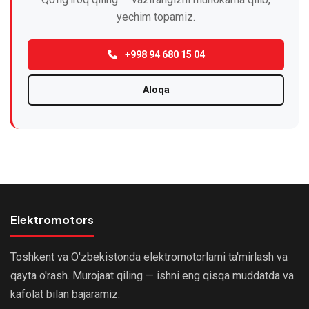
yechim topamiz.
+998 94 680 15 04
Aloqa
Elektromotors
Toshkent va O'zbekistonda elektromotorlarni ta'mirlash va
qayta o'rash. Murojaat qiling — ishni eng qisqa muddatda va
kafolat bilan bajaramiz.