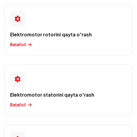
Elektromotorlarni
shoshilinch
ta'mirlash
Elektromotor rotorini qayta o'rash
Elektromotorlarning
joriy
Batafsil
ta'miri
Elektromotorlarning
kapital
ta'miri
Elektromotor statorini qayta o'rash
Elektromotorni
ta'mirdan
Batafsil
keyingi
sinov
Gnom