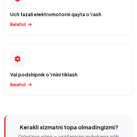
Uch fazali elektromotorni qayta o'rash
Batafsil
Val podshipnik o'rnini tiklash
Batafsil
Kerakli xizmatni topa olmadingizmi?
Qo'ng'iroq qiling — vazifangizni muhokama qilib,