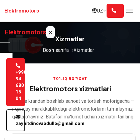
Asosiy
UZ
Elektromotors
mazmunga
o'tish
×
Elektromotors
Xizmatlar
Bosh sahifa
Xizmatlar
Bosh
sahifa
+998
Biz
94
TO'LIQ RO'YXAT
680
haqimizda
Elektromotors xizmatlari
15
04
Liftdan va krandan boshlab sanoat va tortish motorigacha —
Xizmatlar
har qanday murakkablikdagi elektromotorlarni ta'mirlaymiz
Blog
va qayta o'raymiz. Batafsil ma'lumot uchun xizmatni tanlang.
zaynitdinovabdullo@gmail.com
Aloqa