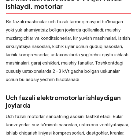
ishlaydi. motorlar
ta'mirlash
(mahalliy
va
Bir fazali mashinalar uch fazali tarmoq mavjud bo'lmagan
xorijiy)
yoki yuk ahamiyatsiz bo'lgan joylarda qo'llaniladi: maishiy
muzlatgichlar va konditsionerlar, kir yuvish mashinalari, isitish
O'zgarmas
sirkulyatsiya nasoslari, kichik uylar uchun quduq nasoslari,
tok
kichik kompressorlar, ustaxonalarda yog'ochni qayta ishlash
elektromotorlarini
mashinalari, garaj eshiklari, maishiy fanatlar. Toshkentdagi
qayta
xususiy ustaxonalarda 2–3 kVt gacha bo'lgan uskunalar
o'rash
uchun bu asosiy yechim hisoblanadi.
O'zgaruvchan
tok
Uch fazali elektromotorlar ishlaydigan
elektromotorlarini
joylarda
qayta
Uch fazali motorlar sanoatning asosini tashkil etadi. Bular
o'rash
konveyerlar, suv ta'minoti nasoslari, ustaxona ventilyatsiyasi,
Payvand
ishlab chiqarish liniyasi kompressorlari, dastgohlar, kranlar,