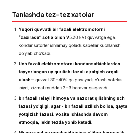
Tanlashda tez-tez xatolar
Yuqori quvvatli bir fazali elektromotorni
“zaxirada” sotib olish V
5,20 kVt quvvatga ega.
kondansatörler ishlamay qoladi, kabellar kuchlanish
bo'ylab cho'kadi.
Uch fazali elektromotorni kondansatkichlardan
tayyorlangan uy qurilishi fazali ajratgich orqali
ulash
— quvvat 30–40% ga pasayadi, o'rash notekis
isiydi, xizmat muddati 2–3 baravar qisqaradi.
bir fazali relayli himoya va nazorat qilishning uch
fazasi yo'qligi, agar - bir fazali uzilish bo'lsa, qayta
yotqizish fazasi. vosita ishlashda davom
etmoqda, lekin tezda yonib ketadi.
Muvozanat va moslashtirishga e'tibor bermaslik
-