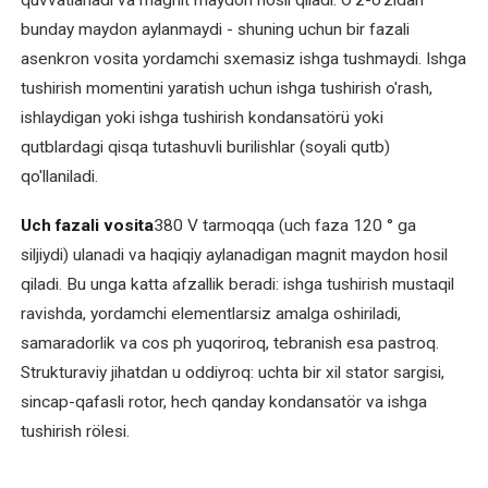
quvvatlanadi va magnit maydon hosil qiladi. O'z-o'zidan
Elektromotor
bunday maydon aylanmaydi - shuning uchun bir fazali
kollektorini
asenkron vosita yordamchi sxemasiz ishga tushmaydi. Ishga
ta'mirlash
tushirish momentini yaratish uchun ishga tushirish o'rash,
va
ishlaydigan yoki ishga tushirish kondansatörü yoki
tiklash
qutblardagi qisqa tutashuvli burilishlar (soyali qutb)
qo'llaniladi.
Elektromotor
o'rashini
Uch fazali vosita
380 V tarmoqqa (uch faza 120 ° ga
qayta
siljiydi) ulanadi va haqiqiy aylanadigan magnit maydon hosil
o'rash
qiladi. Bu unga katta afzallik beradi: ishga tushirish mustaqil
Elektromotor
ravishda, yordamchi elementlarsiz amalga oshiriladi,
podshipniklarini
samaradorlik va cos ph yuqoriroq, tebranish esa pastroq.
almashtirish
Strukturaviy jihatdan u oddiyroq: uchta bir xil stator sargisi,
sincap-qafasli rotor, hech qanday kondansatör va ishga
Elektromotor
tushirish rölesi.
rotorini
balanslash