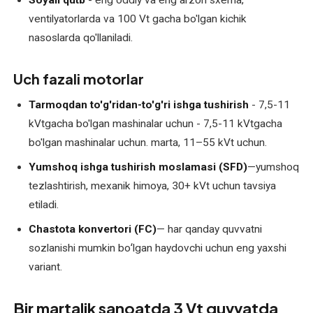
Soyali qutb
- eng oddiy va eng arzon sxema,
nasoslarini
ventilyatorlarda va 100 Vt gacha bo'lgan kichik
ta'mirlash
nasoslarda qo'llaniladi.
Kollektorli
elektromotorlarni
Uch fazali motorlar
qayta
Tarmoqdan to'g'ridan-to'g'ri ishga tushirish
- 7,5-11
o'rash
kVtgacha bo'lgan mashinalar uchun - 7,5-11 kVtgacha
Komplekt
bo'lgan mashinalar uchun. marta, 11–55 kVt uchun.
va
Yumshoq ishga tushirish moslamasi (SFD)
—yumshoq
ehtiyot
tezlashtirish, mexanik himoya, 30+ kVt uchun tavsiya
qismlar
etiladi.
Kran
Chastota konvertori (FC)
— har qanday quvvatni
elektromotorlarini
sozlanishi mumkin boʻlgan haydovchi uchun eng yaxshi
ta'mirlash
variant.
Lift
Bir martalik sanoatda 3 Vt quvvatda
elektromotorlarini