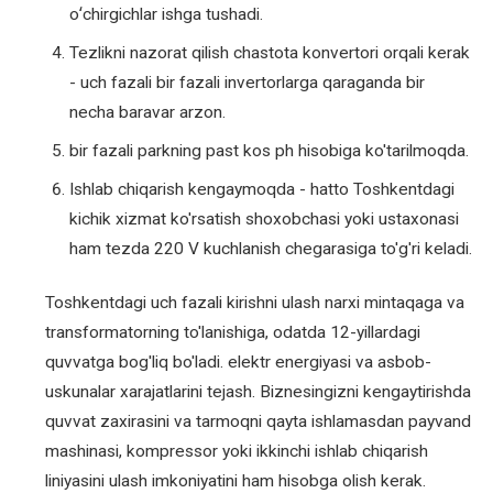
oʻchirgichlar ishga tushadi.
Tezlikni nazorat qilish chastota konvertori orqali kerak
- uch fazali bir fazali invertorlarga qaraganda bir
necha baravar arzon.
bir fazali parkning past kos ph hisobiga ko'tarilmoqda.
Ishlab chiqarish kengaymoqda - hatto Toshkentdagi
kichik xizmat ko'rsatish shoxobchasi yoki ustaxonasi
ham tezda 220 V kuchlanish chegarasiga to'g'ri keladi.
Toshkentdagi uch fazali kirishni ulash narxi mintaqaga va
transformatorning to'lanishiga, odatda 12-yillardagi
quvvatga bog'liq bo'ladi. elektr energiyasi va asbob-
uskunalar xarajatlarini tejash. Biznesingizni kengaytirishda
quvvat zaxirasini va tarmoqni qayta ishlamasdan payvand
mashinasi, kompressor yoki ikkinchi ishlab chiqarish
liniyasini ulash imkoniyatini ham hisobga olish kerak.