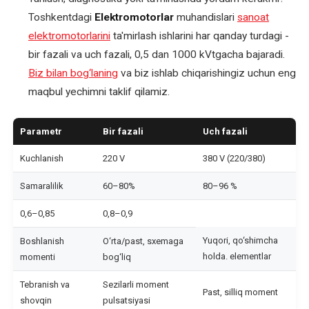
Toshkentdagi
Elektromotorlar
muhandislari
sanoat
elektromotorlarini
ta'mirlash ishlarini har qanday turdagi -
bir fazali va uch fazali, 0,5 dan 1000 kVtgacha bajaradi.
Biz bilan bog‘laning
va biz ishlab chiqarishingiz uchun eng
maqbul yechimni taklif qilamiz.
Parametr
Bir fazali
Uch fazali
Kuchlanish
220 V
380 V (220/380)
Samaralilik
60–80%
80–96 %
0,6–0,85
0,8–0,9
Yuqori, qo‘shimcha
Boshlanish
O‘rta/past, sxemaga
holda. elementlar
momenti
bog‘liq
Tebranish va
Sezilarli moment
Past, silliq moment
shovqin
pulsatsiyasi