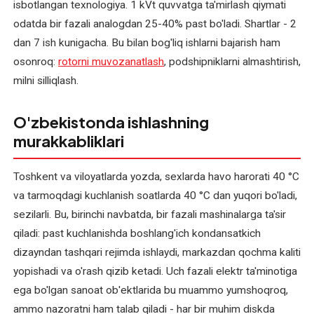
isbotlangan texnologiya. 1 kVt quvvatga ta'mirlash qiymati
podstansiyasini
odatda bir fazali analogdan 25-40% past bo'ladi. Shartlar - 2
ta'mirlash
dan 7 ish kunigacha. Bu bilan bog'liq ishlarni bajarish ham
osonroq:
rotorni muvozanatlash
, podshipniklarni almashtirish,
Transformatorlarni
milni silliqlash.
qayta
o'rash
—
O'zbekistonda ishlashning
yangisini
murakkabliklari
sotib
olishga
Toshkent va viloyatlarda yozda, sexlarda havo harorati 40 °C
muqobil
va tarmoqdagi kuchlanish soatlarda 40 °C dan yuqori bo'ladi,
sezilarli. Bu, birinchi navbatda, bir fazali mashinalarga ta'sir
Transformatorlarni
qiladi: past kuchlanishda boshlang'ich kondansatkich
ta'mirlash
dizayndan tashqari rejimda ishlaydi, markazdan qochma kaliti
Uch
yopishadi va o'rash qizib ketadi. Uch fazali elektr ta'minotiga
fazali
ega bo'lgan sanoat ob'ektlarida bu muammo yumshoqroq,
elektromotorni
ammo nazoratni ham talab qiladi - har bir muhim diskda