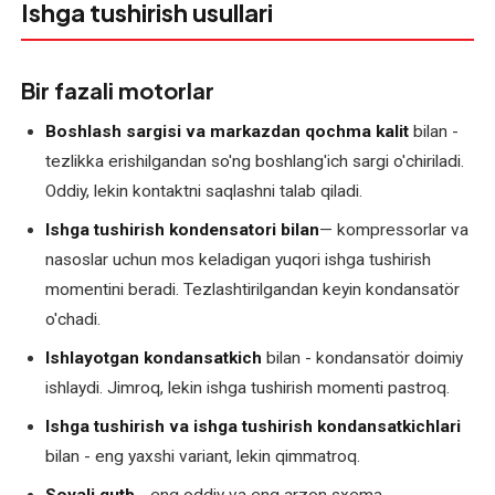
Ishga tushirish usullari
Elektromotorlarni
shoshilinch
ta'mirlash
Bir fazali motorlar
Elektromotorlarning
Boshlash sargisi va markazdan qochma kalit
bilan -
joriy
tezlikka erishilgandan so'ng boshlang'ich sargi o'chiriladi.
ta'miri
Oddiy, lekin kontaktni saqlashni talab qiladi.
Ishga tushirish kondensatori bilan
— kompressorlar va
Elektromotorlarning
nasoslar uchun mos keladigan yuqori ishga tushirish
kapital
momentini beradi. Tezlashtirilgandan keyin kondansatör
ta'miri
o'chadi.
Elektromotorni
Ishlayotgan kondansatkich
bilan - kondansatör doimiy
ta'mirdan
ishlaydi. Jimroq, lekin ishga tushirish momenti pastroq.
keyingi
sinov
Ishga tushirish va ishga tushirish kondansatkichlari
bilan - eng yaxshi variant, lekin qimmatroq.
Gnom