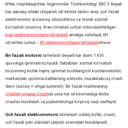
transformatorlari
liftlar, maydalagichlar, tegirmonlar. Toshkentdagi 380 V liniyali
va
har qanday ishlab chiqarish ob'ektida tanlov aniq: uch fazali
payvand
elektromotor arzonroq, ishonchliroq va texnik xizmat
uskunalarini
ko'rsatish osonroq. Kran o'rnatish uchun ixtisoslashtirilgan
ta'mirlash
kran elektromotorlarini ta'mirlash
amalga oshiriladi, lift
ob'ektlari uchun -
lift elektromotorlarini ta'mirlash
shson.
Sanoat
elektromotorlarini
Bir fazali motorni
ta'mirlash deyarli har doim 1 kVt
ta'mirlash
quvvatga qimmatroq turadi. Sabablari: xizmat ko'rsatish
bozorining kichik hajmi, qimmat boshlang'ich kondansatörler,
Texnik
xizmat
markazdan qochma kalitlarning eskirishi, murakkabroq o'rash
ko'rsatish
davri (asosiy + ishga tushirish). Bir fazali mashinaning
o‘rashini orqaga o‘rash
da usta har xil kesmadagi ikkita
Tortish
o‘rashni hisoblash va joylashtirishga ko‘proq vaqt sarflaydi.
motorlarini
ta'mirlash
Uch fazali elektromotorni
ta’mirlash odatiy bo‘lib, o‘rash,
uch fazali yoki standart ulanish sxemalari hisoblanadi:
Transformator