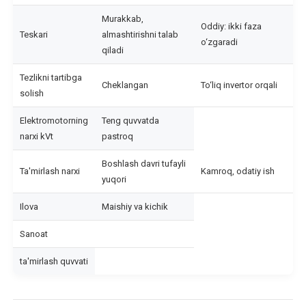
Murakkab,
Oddiy: ikki faza
Teskari
almashtirishni talab
o‘zgaradi
qiladi
Tezlikni tartibga
Cheklangan
To‘liq invertor orqali
solish
Elektromotorning
Teng quvvatda
narxi kVt
pastroq
Boshlash davri tufayli
Ta'mirlash narxi
Kamroq, odatiy ish
yuqori
Ilova
Maishiy va kichik
Sanoat
ta'mirlash quvvati