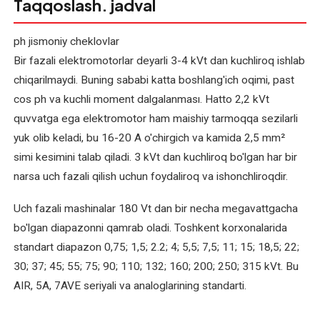
Taqqoslash. jadval
Elektromotor
rotorini
ph
jismoniy cheklovlar
qayta
Bir fazali elektromotorlar deyarli 3-4 kVt dan kuchliroq ishlab
o'rash
chiqarilmaydi. Buning sababi katta boshlang'ich oqimi, past
cos ph va kuchli moment dalgalanması. Hatto 2,2 kVt
Elektromotor
quvvatga ega elektromotor ham maishiy tarmoqqa sezilarli
statorini
yuk olib keladi, bu 16-20 A o'chirgich va kamida 2,5 mm²
qayta
simi kesimini talab qiladi. 3 kVt dan kuchliroq bo'lgan har bir
o'rash
narsa uch fazali qilish uchun foydaliroq va ishonchliroqdir.
Elektromotor
Uch fazali mashinalar 180 Vt dan bir necha megavattgacha
yakorini
bo'lgan diapazonni qamrab oladi. Toshkent korxonalarida
qayta
standart diapazon 0,75; 1,5; 2.2; 4; 5,5; 7,5; 11; 15; 18,5; 22;
o'rash
30; 37; 45; 55; 75; 90; 110; 132; 160; 200; 250; 315 kVt. Bu
Elektromotorlar
AIR, 5A, 7AVE seriyali va analoglarining standarti.
diagnostikasi