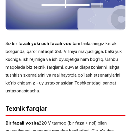
O'zbekcha
XIZMATLAR
Asinxron
elektromotorlarni
Siz
bir fazali yoki uch fazali vosita
ni tanlashingiz kerak
ta'mirlash
bo'lganda, qaror nafaqat 380 V liniya mavjudligiga, balki yuk
Bir
kuchiga, ish rejimiga va ish byudjetiga ham bog'liq. Ushbu
fazali
maqolada biz texnik farqlarni, quvvat diapazonlarini, ishga
elektromotorni
tushirish sxemalarini va real hayotda qo'llash stsenariylarini
qayta
ko'rib chiqamiz - uy ustaxonasidan Toshkentdagi sanoat
o'rash
ustaxonasigacha.
Elektr
Texnik farqlar
uskunalari
bo'yicha
maslahat
Bir fazali vosita
220 V tarmoq (bir faza + nol) bilan