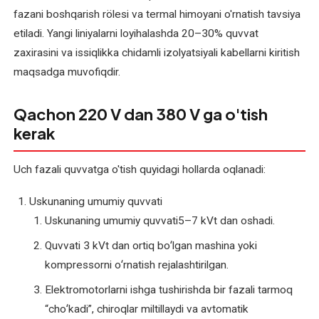
qayta
fazani boshqarish rölesi va termal himoyani o'rnatish tavsiya
o'rash
etiladi. Yangi liniyalarni loyihalashda 20–30% quvvat
zaxirasini va issiqlikka chidamli izolyatsiyali kabellarni kiritish
Val
maqsadga muvofiqdir.
podshipnik
o'rnini
tiklash
Qachon 220 V dan 380 V ga o'tish
kerak
Uch fazali quvvatga o'tish quyidagi hollarda oqlanadi:
Uskunaning umumiy quvvati
Uskunaning umumiy quvvati5–7 kVt dan oshadi.
Quvvati 3 kVt dan ortiq boʻlgan mashina yoki
kompressorni oʻrnatish rejalashtirilgan.
Elektromotorlarni ishga tushirishda bir fazali tarmoq
“choʻkadi”, chiroqlar miltillaydi va avtomatik