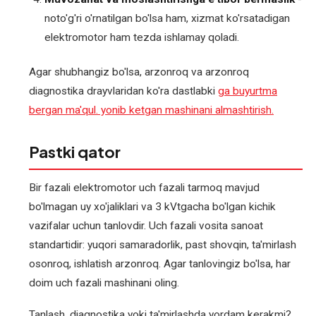
noto'g'ri o'rnatilgan bo'lsa ham, xizmat ko'rsatadigan
elektromotor ham tezda ishlamay qoladi.
Agar shubhangiz bo'lsa, arzonroq va arzonroq
diagnostika drayvlaridan ko'ra dastlabki
ga buyurtma
bergan ma'qul. yonib ketgan mashinani almashtirish.
Pastki qator
Bir fazali elektromotor uch fazali tarmoq mavjud
bo'lmagan uy xo'jaliklari va 3 kVtgacha bo'lgan kichik
vazifalar uchun tanlovdir. Uch fazali vosita sanoat
standartidir: yuqori samaradorlik, past shovqin, ta'mirlash
osonroq, ishlatish arzonroq. Agar tanlovingiz bo'lsa, har
doim uch fazali mashinani oling.
Tanlash, diagnostika yoki ta'mirlashda yordam kerakmi?