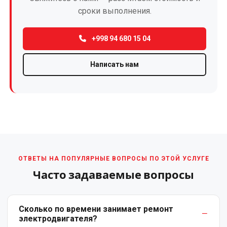
сроки выполнения.
трансформаторов
альтернатива
покупке
+998 94 680 15 04
новых
Написать нам
Перемотка
трехфазного
электродвигателя
Перемотка
электродвигателей
переменного
тока
ОТВЕТЫ НА ПОПУЛЯРНЫЕ ВОПРОСЫ ПО ЭТОЙ УСЛУГЕ
Часто задаваемые вопросы
Перемотка
электродвигателей
постоянного
Сколько по времени занимает ремонт
электродвигателя?
тока