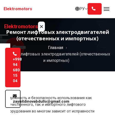
Перейти
РУ
Elektromotors
к
содержанию
×
Elektromotors
Ремонт лифтовых электродвигателей
(отечественных и импортных)
Главная
Главная
Ремонт лифтовых электродвигателей (отечественных
О
+998
и импортных)
нас
94
680
15
Услуги
04
Блог
Надежность и безопасность использования как
zaynitdinovabdullo@gmail.com
Контакты
отечественного, так и импортного лифтового
оборудования во многом зависит от исправности
Русский