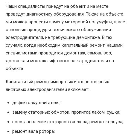
Наши специалисты приедут на объект и на месте
в
электродвигателях
проведут диагностику оборудования. Также на объекте
мы можем провести замену мотороной полумуфты, и все
Капитальный
основные процедуры технического обслуживания
ремонт
электродвигателя, не требующие демонтажа. В тех
электрических
случаях, когда необходим капитальный ремонт, нашими
двигателей
специалистами проводится демонтаж, самовывоз,
доставка и монтаж лифтового электродвигателя на
Комплектующие
объекте.
и
запчасти
Капитальный ремонт импортных и отечественных
лифтовых электродвигателей включает:
Консультирование
по
дефектовку двигателя;
электрооборудованию
замену статорных обмоток, пропитка лаком, сушка;
восстановление статорного железа, ремонт корпуса;
Перемотка
коллекторных
ремонт вала ротора;