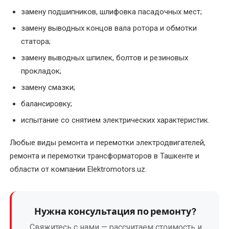
электродвигателей
замену подшипников, шлифовка пасадочных мест;
замену выводных концов вала ротора и обмотки
Перемотка
статора;
обмотки
электродвигателя
замену выводных шпилек, болтов и резиновых
прокладок;
Перемотка
замену смазки;
однофазного
электродвигателя
балансировку;
испытание со снятием электрических характеристик.
Перемотка
ротора
Любые виды ремонта и перемотки электродвигателей,
электродвигателя
ремонта и перемотки трансформаторов в Ташкенте и
области от компании Elektromotors.uz.
Перемотка
статора
электродвигателя
Нужна консультация по ремонту?
Свяжитесь с нами — рассчитаем стоимость и
Перемотка