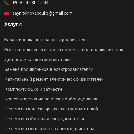
+998 94 680 15 04
Ремонт
zaynitdinovabdullo@gmail.com
сварочных
Услуги
трансформаторов
и
сварочного
Балансировка ротора электродвигателя
оборудования
Восстановление посадочного места под подшипник вала
Диагностика электродвигателей
Ремонт
трансформаторной
Замена подшипников в электродвигателях
подстанции
Капитальный ремонт электрических двигателей
Комплектующие и запчасти
Ремонт
трансформаторов
Консультирование по электрооборудованию
Перемотка коллекторных электродвигателей
Ремонт
тяговых
Перемотка обмотки электродвигателя
двигателей
Перемотка однофазного электродвигателя