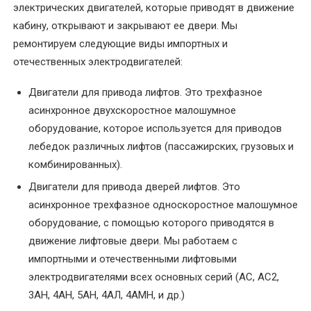
электрических двигателей, которые приводят в движение
кабину, открывают и закрывают ее двери. Мы
УСЛУГИ
ремонтируем следующие виды импортных и
Балансировка
отечественных электродвигателей:
ротора
электродвигателя
Двигатели для привода лифтов. Это трехфазное
асинхронное двухскоростное малошумное
Восстановление
оборудование, которое используется для приводов
посадочного
лебедок различных лифтов (пассажирских, грузовых и
места
комбинированных).
под
Двигатели для привода дверей лифтов. Это
подшипник
асинхронное трехфазное односкоростное малошумное
вала
оборудование, с помощью которого приводятся в
движение лифтовые двери. Мы работаем с
Диагностика
электродвигателей
импортными и отечественными лифтовыми
электродвигателями всех основных серий (АС, АС2,
Замена
3АН, 4АН, 5АН, 4АЛ, 4АМН, и др.)
подшипников