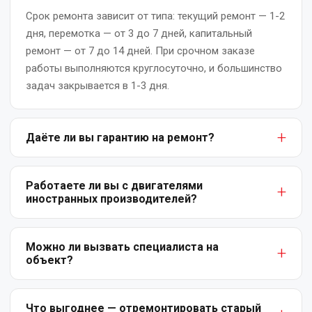
Срок ремонта зависит от типа: текущий ремонт — 1-2
Перемотка
дня, перемотка — от 3 до 7 дней, капитальный
якоря
ремонт — от 7 до 14 дней. При срочном заказе
электродвигателя
работы выполняются круглосуточно, и большинство
задач закрывается в 1-3 дня.
Послеремонтные
испытания
электродвигателя
Даёте ли вы гарантию на ремонт?
Ремонт
Да. На все виды работ предоставляем письменную
асинхронных
гарантию: от 6 месяцев на текущий ремонт до 12
Работаете ли вы с двигателями
электродвигателей
иностранных производителей?
месяцев на капитальный ремонт и перемотку.
Гарантия покрывает заводские дефекты и ошибки
Да. Мы ремонтируем электродвигатели любых
Ремонт
выполненного ремонта.
и
производителей — отечественных (АИР, 4А, ДАЗО) и
Можно ли вызвать специалиста на
объект?
восстановление
импортных (ABB, Siemens, WEG, Mitsubishi и др.).
коллектора
Используем оригинальные комплектующие или
Да, выезд инженера-диагноста возможен по
электродвигателя
качественные аналоги.
Ташкенту и Ташкентской области. Мы оценим
Что выгоднее — отремонтировать старый