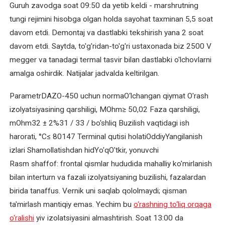
nasoslarini
Guruh zavodga soat 09:50 da yetib keldi - marshrutning
ta'mirlash
tungi rejimini hisobga olgan holda sayohat taxminan 5,5 soat
davom etdi. Demontaj va dastlabki tekshirish yana 2 soat
Kollektorli
davom etdi. Saytda, to'g'ridan-to'g'ri ustaxonada biz 2500 V
elektromotorlarni
megger va tanadagi termal tasvir bilan dastlabki o'lchovlarni
qayta
amalga oshirdik. Natijalar jadvalda keltirilgan.
o'rash
ParametrDAZO-450 uchun normaO‘lchangan qiymat O'rash
Komplekt
izolyatsiyasining qarshiligi, MOhm≥ 50,02 Faza qarshiligi,
va
mOhm32 ± 2%31 / 33 / bo'shliq Buzilish vaqtidagi ish
ehtiyot
harorati, °C≤ 80147 Terminal qutisi holatiOddiyYangilanish
qismlar
izlari Shamollatishdan hidYo'qO'tkir, yonuvchi
Kran
Rasm shaffof: frontal qismlar hududida mahalliy ko'mirlanish
elektromotorlarini
bilan interturn va fazali izolyatsiyaning buzilishi, fazalardan
ta'mirlash
birida tanaffus. Vernik uni saqlab qololmaydi; qisman
ta'mirlash mantiqiy emas. Yechim bu
o‘rashning to‘liq orqaga
Lift
o‘ralishi
yiv izolatsiyasini almashtirish. Soat 13:00 da
elektromotorlarini