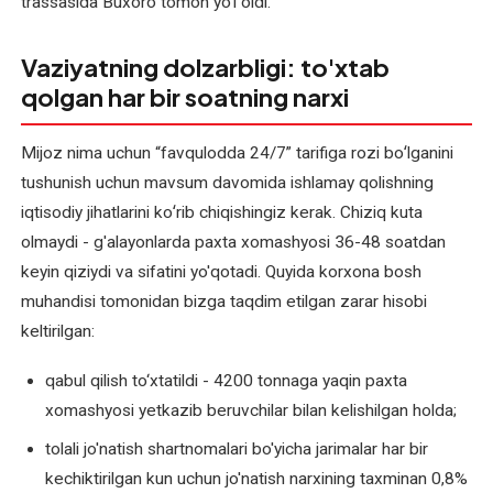
trassasida Buxoro tomon yo‘l oldi.
Elektromotor
Vaziyatning dolzarbligi: to'xtab
rotorini
qayta
qolgan har bir soatning narxi
o'rash
Mijoz nima uchun “favqulodda 24/7” tarifiga rozi boʻlganini
Elektromotor
tushunish uchun mavsum davomida ishlamay qolishning
statorini
iqtisodiy jihatlarini koʻrib chiqishingiz kerak. Chiziq kuta
qayta
olmaydi - g'alayonlarda paxta xomashyosi 36-48 soatdan
o'rash
keyin qiziydi va sifatini yo'qotadi. Quyida korxona bosh
muhandisi tomonidan bizga taqdim etilgan zarar hisobi
Elektromotor
yakorini
keltirilgan:
qayta
qabul qilish to‘xtatildi - 4200 tonnaga yaqin paxta
o'rash
xomashyosi yetkazib beruvchilar bilan kelishilgan holda;
Elektromotorlar
tolali jo'natish shartnomalari bo'yicha jarimalar har bir
diagnostikasi
kechiktirilgan kun uchun jo'natish narxining taxminan 0,8%