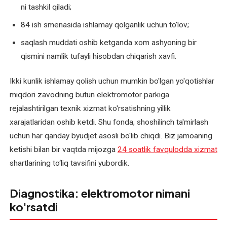
ni tashkil qiladi;
Elektromotorlarni
shoshilinch
84 ish smenasida ishlamay qolganlik uchun to'lov;
ta'mirlash
saqlash muddati oshib ketganda xom ashyoning bir
qismini namlik tufayli hisobdan chiqarish xavfi.
Elektromotorlarning
joriy
Ikki kunlik ishlamay qolish uchun mumkin bo'lgan yo'qotishlar
ta'miri
miqdori zavodning butun elektromotor parkiga
rejalashtirilgan texnik xizmat ko'rsatishning yillik
Elektromotorlarning
kapital
xarajatlaridan oshib ketdi. Shu fonda, shoshilinch ta'mirlash
ta'miri
uchun har qanday byudjet asosli bo'lib chiqdi. Biz jamoaning
ketishi bilan bir vaqtda mijozga
24 soatlik favqulodda xizmat
Elektromotorni
shartlarining to‘liq tavsifini yubordik.
ta'mirdan
keyingi
Diagnostika: elektromotor nimani
sinov
ko'rsatdi
Gnom