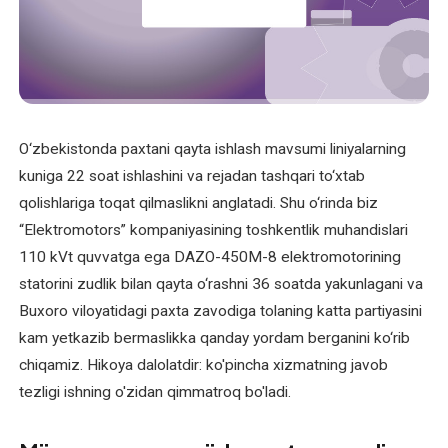
O'zbekcha
XIZMATLAR
Asinxron
elektromotorlarni
O‘zbekistonda paxtani qayta ishlash mavsumi liniyalarning
ta'mirlash
kuniga 22 soat ishlashini va rejadan tashqari to‘xtab
Bir
qolishlariga toqat qilmaslikni anglatadi. Shu o‘rinda biz
fazali
“Elektromotors” kompaniyasining toshkentlik muhandislari
elektromotorni
110 kVt quvvatga ega DAZO-450M-8 elektromotorining
qayta
statorini zudlik bilan qayta o‘rashni 36 soatda yakunlagani va
o'rash
Buxoro viloyatidagi paxta zavodiga tolaning katta partiyasini
kam yetkazib bermaslikka qanday yordam berganini ko‘rib
Elektr
chiqamiz. Hikoya dalolatdir: ko'pincha xizmatning javob
uskunalari
tezligi ishning o'zidan qimmatroq bo'ladi.
bo'yicha
maslahat