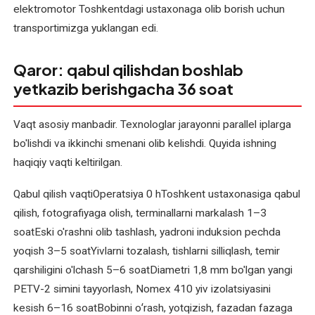
elektromotor Toshkentdagi ustaxonaga olib borish uchun
ta'mirlash
transportimizga yuklangan edi.
(mahalliy
va
xorijiy)
Qaror: qabul qilishdan boshlab
yetkazib berishgacha 36 soat
O'zgarmas
tok
Vaqt asosiy manbadir. Texnologlar jarayonni parallel iplarga
elektromotorlarini
bo'lishdi va ikkinchi smenani olib kelishdi. Quyida ishning
qayta
haqiqiy vaqti keltirilgan.
o'rash
Qabul qilish vaqtiOperatsiya 0 hToshkent ustaxonasiga qabul
O'zgaruvchan
qilish, fotografiyaga olish, terminallarni markalash 1–3
tok
soatEski o'rashni olib tashlash, yadroni induksion pechda
elektromotorlarini
yoqish 3–5 soatYivlarni tozalash, tishlarni silliqlash, temir
qayta
o'rash
qarshiligini o'lchash 5–6 soatDiametri 1,8 mm bo'lgan yangi
PETV-2 simini tayyorlash, Nomex 410 yiv izolatsiyasini
Payvand
kesish 6–16 soatBobinni oʻrash, yotqizish, fazadan fazaga