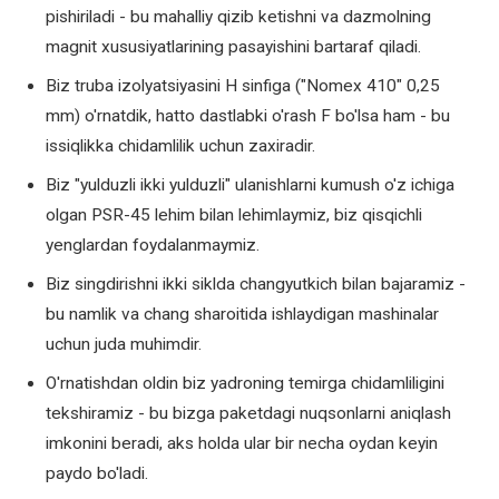
pishiriladi - bu mahalliy qizib ketishni va dazmolning
magnit xususiyatlarining pasayishini bartaraf qiladi.
Biz truba izolyatsiyasini H sinfiga ("Nomex 410" 0,25
mm) o'rnatdik, hatto dastlabki o'rash F bo'lsa ham - bu
issiqlikka chidamlilik uchun zaxiradir.
Biz "yulduzli ikki yulduzli" ulanishlarni kumush o'z ichiga
olgan PSR-45 lehim bilan lehimlaymiz, biz qisqichli
yenglardan foydalanmaymiz.
Biz singdirishni ikki siklda changyutkich bilan bajaramiz -
bu namlik va chang sharoitida ishlaydigan mashinalar
uchun juda muhimdir.
O'rnatishdan oldin biz yadroning temirga chidamliligini
tekshiramiz - bu bizga paketdagi nuqsonlarni aniqlash
imkonini beradi, aks holda ular bir necha oydan keyin
paydo bo'ladi.