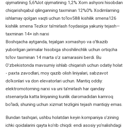
qiymatining 5,6%lot qiymatining 1,2% Xom ashyoni hisobdan
chiqarishqabul qilinganning taxminan 12%0% Xodimlarning
ishlamay qolgan vaqti uchun toʻlov588 kishilik smena126
kishilik smena Tezkor ta'mirlash foydasiga yakuniy tejash—
taxminan 14× ish narxi
Boshqacha aytganda, tejalgan xomashyo va o‘tkazib
yuborilgan jarimalar hisobiga shoshilinchlik uchun ortiqcha
to‘lov taxminan 14 marta o‘z samarasini berdi. Bu
O'zbekistonda mavsumiy ishlab chiqarish uchun odatiy holat
- paxta zavodlari, moy qazib olish liniyalari, sabzavot
do'konlari va don elevatorlari uchun. Mantiq oddiy:
elektromotorning narxi va uni taʼmirlash har qanday
stsenariyda katta liniyaning kunlik daromadidan kamroq
boʻladi, shuning uchun xizmat tezligini tejash mantiqiy emas.
Bundan tashqari, ushbu holatdan keyin kompaniya o'zining
ichki qoidalarini qayta ko'rib chiqdi: endi asosiy yo'nalishdagi