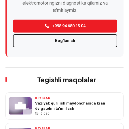
elektromotoringizni diagnostika qilamiz va
ta'mirlaymiz.
+998 94 680 15 04
Bog'lanish
Tegishli maqolalar
KEYSLAR
Vaziyat: qurilish maydonchasida kran
dvigatelini ta'mirlash
6 daq
KEYSLAR