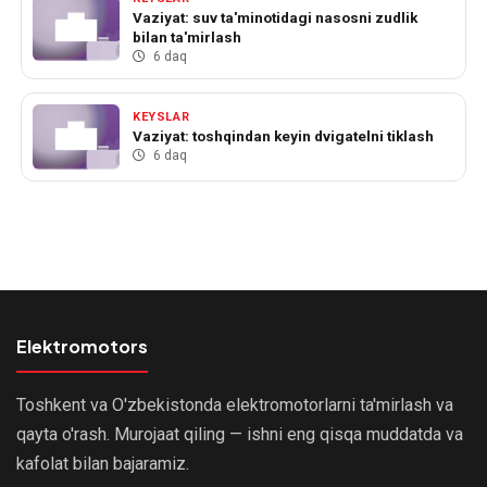
Vaziyat: suv ta'minotidagi nasosni zudlik
bilan ta'mirlash
6 daq
KEYSLAR
Vaziyat: toshqindan keyin dvigatelni tiklash
6 daq
Elektromotors
Toshkent va O'zbekistonda elektromotorlarni ta'mirlash va
qayta o'rash. Murojaat qiling — ishni eng qisqa muddatda va
kafolat bilan bajaramiz.