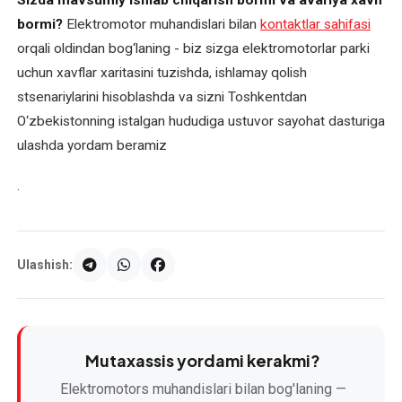
Sizda mavsumiy ishlab chiqarish bormi va avariya xavfi
bormi?
Elektromotor muhandislari bilan
kontaktlar sahifasi
orqali oldindan bog‘laning - biz sizga elektromotorlar parki
uchun xavflar xaritasini tuzishda, ishlamay qolish
stsenariylarini hisoblashda va sizni Toshkentdan
O‘zbekistonning istalgan hududiga ustuvor sayohat dasturiga
ulashda yordam beramiz
.
Ulashish:
Mutaxassis yordami kerakmi?
Elektromotors muhandislari bilan bog'laning —