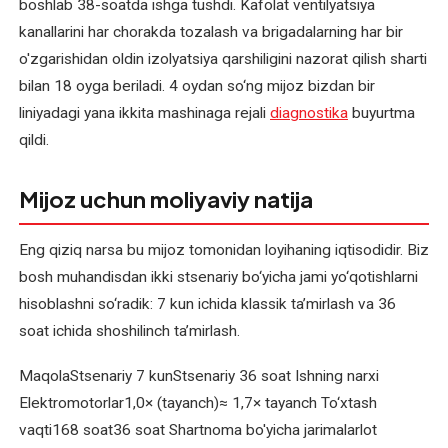
boshlab 38-soatda ishga tushdi. Kafolat ventilyatsiya
qayta
o'rash
kanallarini har chorakda tozalash va brigadalarning har bir
o'zgarishidan oldin izolyatsiya qarshiligini nazorat qilish sharti
Val
bilan 18 oyga beriladi. 4 oydan so‘ng mijoz bizdan bir
podshipnik
liniyadagi yana ikkita mashinaga rejali
diagnostika
buyurtma
o'rnini
qildi.
tiklash
Mijoz uchun moliyaviy natija
Eng qiziq narsa bu mijoz tomonidan loyihaning iqtisodidir. Biz
bosh muhandisdan ikki stsenariy bo‘yicha jami yo‘qotishlarni
hisoblashni so‘radik: 7 kun ichida klassik ta’mirlash va 36
soat ichida shoshilinch ta’mirlash.
MaqolaStsenariy 7 kunStsenariy 36 soat Ishning narxi
Elektromotorlar1,0× (tayanch)≈ 1,7× tayanch To‘xtash
vaqti168 soat36 soat Shartnoma bo'yicha jarimalarlot