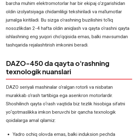
barcha muhim elektromotorlar har bir ekipaj o'zgarishidan
oldin izolyatsiyaga chidamliligi tekshiriladi va ma'lumotlar
jurnalga kiritiladi. Bu sizga o'rashning buzilishini to'liq
nosozlikdan 2-4 hafta oldin aniqlash va qayta o'rashni qayta
ishlashning eng yuqori cho'qqisida emas, balki mavsumdan
tashqarida rejalashtirish imkonini beradi.
DAZO-450 da qayta o'rashning
texnologik nuanslari
DAZO seriyali mashinalar o'ralgan rotorli va nisbatan
murakkab o'rash tartibiga ega asenkron motorlardir.
Shoshilinch qayta oʻrash vaqtida biz tezlik hisobiga sifatni
yoʻqotmaslikka imkon beruvchi bir qancha texnologik
qoidalarga amal qilamiz:
Yadro ochiq olovda emas, balki induksion pechda