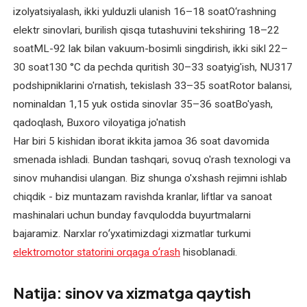
transformatorlari
izolyatsiyalash, ikki yulduzli ulanish 16–18 soatO‘rashning
va
elektr sinovlari, burilish qisqa tutashuvini tekshiring 18–22
payvand
soatML-92 lak bilan vakuum-bosimli singdirish, ikki sikl 22–
uskunalarini
30 soat130 °C da pechda quritish 30–33 soatyig'ish, NU317
ta'mirlash
podshipniklarini o'rnatish, tekislash 33–35 soatRotor balansi,
nominaldan 1,15 yuk ostida sinovlar 35–36 soatBo'yash,
Sanoat
elektromotorlarini
qadoqlash, Buxoro viloyatiga jo'natish
ta'mirlash
Har biri 5 kishidan iborat ikkita jamoa 36 soat davomida
smenada ishladi. Bundan tashqari, sovuq o'rash texnologi va
Texnik
sinov muhandisi ulangan. Biz shunga o'xshash rejimni ishlab
xizmat
chiqdik - biz muntazam ravishda kranlar, liftlar va sanoat
ko'rsatish
mashinalari uchun bunday favqulodda buyurtmalarni
bajaramiz. Narxlar roʻyxatimizdagi xizmatlar turkumi
Tortish
elektromotor statorini orqaga oʻrash
hisoblanadi.
motorlarini
ta'mirlash
Natija: sinov va xizmatga qaytish
Transformator