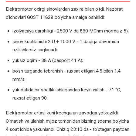
podstansiyasini
Elektromotor oxirgi sinovlardan zaxira bilan o'tdi. Nazorat
ta'mirlash
o'lchovlari GOST 11828 bo'yicha amalga oshirildi:
Transformatorlarni
izolyatsiya qarshiligi - 2500 V da 880 MOhm (norma ≥ 5);
qayta
sinov kuchlanishi 2 U + 1000 V - 1 daqiqa davomida
o'rash
uzilishlarsiz saqlanadi;
—
yangisini
yuksiz oqim - 38 A (pasport 41 A);
sotib
bo'sh turganda tebranish - ruxsat etilgan 4,5 bilan 1,4
olishga
muqobil
mm/s;
yuk ostida bir soatlik ishlagandan keyin isitish - 71 °C,
Transformatorlarni
ruxsat etilgan 90.
ta'mirlash
Elektromotor ertasi kuni kechqurun zavodga yetkazildi.
Uch
O'rnatish va ulanish mijoz tomonidan bizning sxema bo'yicha
fazali
4 soat ichida yakunlandi. Chiziq 23:10 da - to'xtagan paytdan
elektromotorni