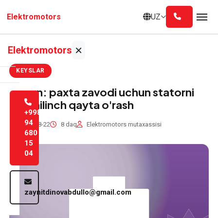
Asosiy
UZ
Elektromotors
mazmunga
o'tish
×
Elektromotors
KEYSLAR
Bosh
Koson: paxta zavodi uchun statorni
sahifa
shoshilinch qayta o'rash
+998
Biz
94
2013-08-22
8 daq
Elektromotors mutaxassisi
680
haqimizda
15
04
Xizmatlar
Blog
zaynitdinovabdullo@gmail.com
Aloqa