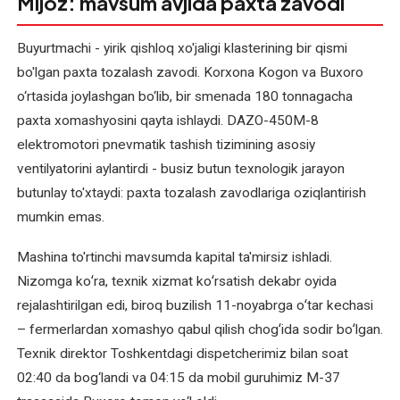
Mijoz: mavsum avjida paxta zavodi
Elektromotor
kollektorini
Buyurtmachi - yirik qishloq xo'jaligi klasterining bir qismi
ta'mirlash
bo'lgan paxta tozalash zavodi. Korxona Kogon va Buxoro
va
o‘rtasida joylashgan bo‘lib, bir smenada 180 tonnagacha
tiklash
paxta xomashyosini qayta ishlaydi. DAZO-450M-8
elektromotori pnevmatik tashish tizimining asosiy
Elektromotor
ventilyatorini aylantirdi - busiz butun texnologik jarayon
o'rashini
qayta
butunlay to'xtaydi: paxta tozalash zavodlariga oziqlantirish
o'rash
mumkin emas.
Elektromotor
Mashina to'rtinchi mavsumda kapital ta'mirsiz ishladi.
podshipniklarini
Nizomga koʻra, texnik xizmat koʻrsatish dekabr oyida
almashtirish
rejalashtirilgan edi, biroq buzilish 11-noyabrga oʻtar kechasi
– fermerlardan xomashyo qabul qilish chogʻida sodir boʻlgan.
Elektromotor
Texnik direktor Toshkentdagi dispetcherimiz bilan soat
rotorini
02:40 da bog‘landi va 04:15 da mobil guruhimiz M-37
balanslash