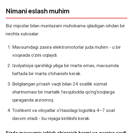
Nimani eslash muhim
Biz mijozlar bilan muntazam muhokama qiladigan ishdan bir
nechta xulosalar:
Mavsumdagi zaxira elektromotorlar juda muhim - u bir
voqeada o‘zini oqlaydi.
Izolyatsiya qarshiligi yiliga bir marta emas, mavsumda
haftada bir marta o'lchanishi kerak.
Belgilangan jo'nash vaqti bilan 24 soatlik xizmat
shartnomasi bir martalik favqulodda qo'ng'iroqlarga
qaraganda arzonroq.
Toshkent va viloyatlar oʻrtasidagi logistika 4–7 soat
davom etadi - bu rejaga kiritilishi kerak.