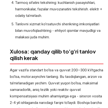
Tarmoq sifatini tekshiring: kuchlanish pasayishlari,
harmonikalar, fazalar muvozanatini tekshirish. elektr +
odatiy ta'mirlash.
Tanlovni xizmat ko'rsatuvchi sherikning imkoniyatlari
bilan muvofiqlashtiring - ehtiyot qismlar mavjudligi va
malakasi juda muhim.
Xulosa: qanday qilib to'g'ri tanlov
qilish kerak
Agar vazifa standart bo'lsa va quvvat 200–300 kVtgacha
bo'lsa, motor.asynchni tanlang. Bu tasdiqlangan, arzon va
ta'mirlanadigan yechim. Quvvat yuqori bo'lsa, maksimal
samaradorlik, aniq tezlik yoki reaktiv quvvat
kompensatsiyasi muhim ahamiyatga ega - sinxron vosita
2-4 yil ishlaganda narxdagi farqni to'laydi. Boshqa barcha