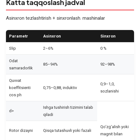
Katta taqqoslash jadval
Elektromotor
rotorini
Asinxron tezlashtirish + sinxronlash. mashinalar
qayta
o'rash
Parametr
Asinxron
Sinxron
Elektromotor
Slip
2–6%
0 %
statorini
Odat
qayta
85–94%
92–98%
samaradorlik
o'rash
Quvvat
0,9–1,0,
Elektromotor
koeffitsienti
0,75–0,88, induktiv
sozlanishi
yakorini
cos ph
qayta
Ishga tushirish tizimini talab
o'rash
d>
qiladi
Elektromotorlar
Qo‘zg‘alish yoki
Rotor dizayni
Qisqa tutashuvli yoki fazali
diagnostikasi
magnit bilan