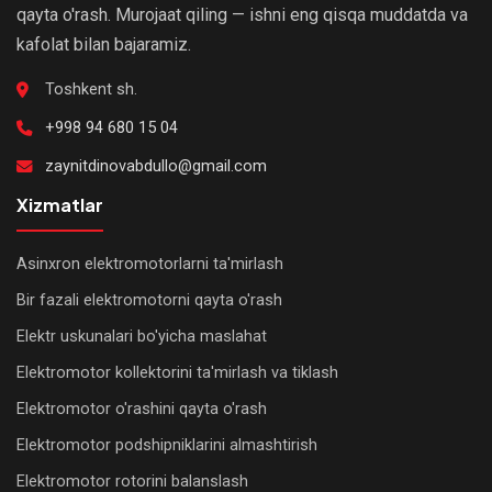
qayta o'rash. Murojaat qiling — ishni eng qisqa muddatda va
kafolat bilan bajaramiz.
Toshkent sh.
+998 94 680 15 04
zaynitdinovabdullo@gmail.com
Xizmatlar
Asinxron elektromotorlarni ta'mirlash
Bir fazali elektromotorni qayta o'rash
Elektr uskunalari bo'yicha maslahat
Elektromotor kollektorini ta'mirlash va tiklash
Elektromotor o'rashini qayta o'rash
Elektromotor podshipniklarini almashtirish
Elektromotor rotorini balanslash