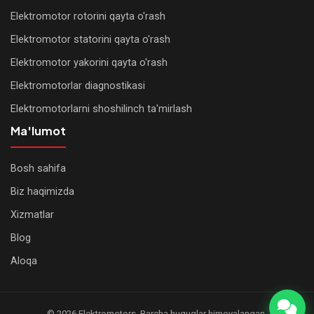
Elektromotor rotorini qayta o'rash
Elektromotor statorini qayta o'rash
Elektromotor yakorini qayta o'rash
Elektromotorlar diagnostikasi
Elektromotorlarni shoshilinch ta'mirlash
Ma'lumot
Bosh sahifa
WhatsApp
Biz haqimizda
Xizmatlar
Telegram
Blog
Qo'ng'iroq
Aloqa
qilish
© 2026 Elektromotors. Barcha huquqlar himoyalangan.