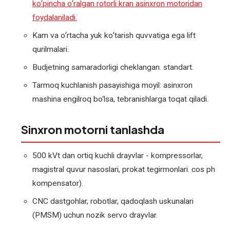
koʻpincha oʻralgan rotorli kran asinxron motoridan
podstansiyasini
foydalaniladi.
ta'mirlash
Kam va oʻrtacha yuk koʻtarish quvvatiga ega lift
Transformatorlarni
qurilmalari.
qayta
Budjetning samaradorligi cheklangan. standart.
o'rash
—
Tarmoq kuchlanish pasayishiga moyil: asinxron
yangisini
mashina engilroq bo‘lsa, tebranishlarga toqat qiladi.
sotib
olishga
Sinxron motorni tanlashda
muqobil
500 kVt dan ortiq kuchli drayvlar - kompressorlar,
Transformatorlarni
magistral quvur nasoslari, prokat tegirmonlari. cos ph
ta'mirlash
kompensator).
Uch
CNC dastgohlar, robotlar, qadoqlash uskunalari
fazali
(PMSM) uchun nozik servo drayvlar.
elektromotorni