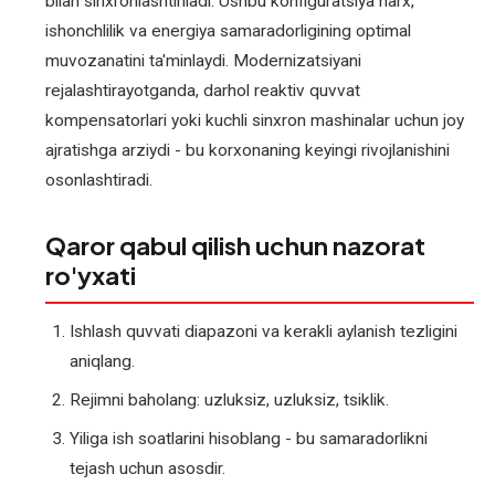
bilan sinxronlashtiriladi. Ushbu konfiguratsiya narx,
ishonchlilik va energiya samaradorligining optimal
muvozanatini ta'minlaydi. Modernizatsiyani
rejalashtirayotganda, darhol reaktiv quvvat
kompensatorlari yoki kuchli sinxron mashinalar uchun joy
ajratishga arziydi - bu korxonaning keyingi rivojlanishini
osonlashtiradi.
Qaror qabul qilish uchun nazorat
ro'yxati
Ishlash quvvati diapazoni va kerakli aylanish tezligini
aniqlang.
Rejimni baholang: uzluksiz, uzluksiz, tsiklik.
Yiliga ish soatlarini hisoblang - bu samaradorlikni
tejash uchun asosdir.