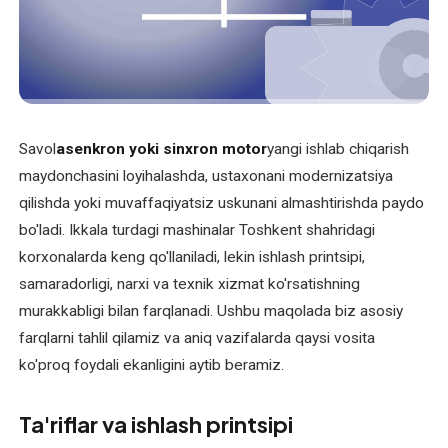
O'zbekcha
XIZMATLAR
Asinxron
elektromotorlarni
Savol
asenkron yoki sinxron motor
yangi ishlab chiqarish
ta'mirlash
maydonchasini loyihalashda, ustaxonani modernizatsiya
Bir
qilishda yoki muvaffaqiyatsiz uskunani almashtirishda paydo
fazali
bo'ladi. Ikkala turdagi mashinalar Toshkent shahridagi
elektromotorni
korxonalarda keng qo'llaniladi, lekin ishlash printsipi,
qayta
samaradorligi, narxi va texnik xizmat ko'rsatishning
o'rash
murakkabligi bilan farqlanadi. Ushbu maqolada biz asosiy
farqlarni tahlil qilamiz va aniq vazifalarda qaysi vosita
Elektr
ko'proq foydali ekanligini aytib beramiz.
uskunalari
bo'yicha
Ta'riflar va ishlash printsipi
maslahat