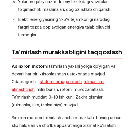
Yukidan qat'iy nazar doimiy tezlikdagi vazifalar -
qayta
o'rash
to'qimachilik mashinalari, qog'oz ishlab chiqarish.
Elektr energiyasining 3-5% tejamkorligi narxdagi
Val
farqni tezda qoplaydigan energiya talab qiluvchi
podshipnik
tarmoqlar.
o'rnini
tiklash
Ta'mirlash murakkabligini taqqoslash
Asinxron motor
ni ta'mirlash yaxshi yo'lga qo'yilgan va
deyarli har bir ixtisoslashgan ustaxonada mavjud.
Odatdagi ish -
statorni orqaga o‘rash
,
rulmanlarni
almashtirish
, milni burish, rotorni muvozanatlash.
Ta'mirlash muddati 3-10 ish kuni. Zaxira qismlar
(rulmanlar, sim, izolyatsiya) mavjud.
Sinxron motorni ta'mirlash ancha murakkab: buning uchun
slip halqalari va cho'tka apparatlariga xizmat ko'rsatish,