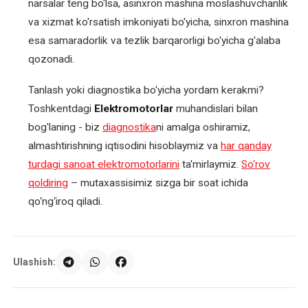
narsalar teng bo'lsa, asinxron mashina moslashuvchanlik
va xizmat ko'rsatish imkoniyati bo'yicha, sinxron mashina
esa samaradorlik va tezlik barqarorligi bo'yicha g'alaba
qozonadi.
Tanlash yoki diagnostika bo'yicha yordam kerakmi?
Toshkentdagi
Elektromotorlar
muhandislari bilan
bog'laning - biz
diagnostika
ni amalga oshiramiz,
almashtirishning iqtisodini hisoblaymiz va
har qanday
turdagi sanoat elektromotorlarini
ta'mirlaymiz.
So‘rov
qoldiring
– mutaxassisimiz sizga bir soat ichida
qo‘ng‘iroq qiladi.
Ulashish: