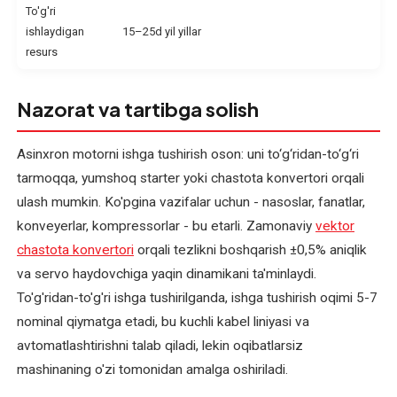
nasoslarini
To'g'ri
ta'mirlash
ishlaydigan
15–25d yil yillar
resurs
Kollektorli
elektromotorlarni
Nazorat va tartibga solish
qayta
o'rash
Asinxron motorni ishga tushirish oson: uni to‘g‘ridan-to‘g‘ri
tarmoqqa, yumshoq starter yoki chastota konvertori orqali
Komplekt
va
ulash mumkin. Ko'pgina vazifalar uchun - nasoslar, fanatlar,
ehtiyot
konveyerlar, kompressorlar - bu etarli. Zamonaviy
vektor
qismlar
chastota konvertori
orqali tezlikni boshqarish ±0,5% aniqlik
va servo haydovchiga yaqin dinamikani ta'minlaydi.
Kran
To'g'ridan-to'g'ri ishga tushirilganda, ishga tushirish oqimi 5-7
elektromotorlarini
nominal qiymatga etadi, bu kuchli kabel liniyasi va
ta'mirlash
avtomatlashtirishni talab qiladi, lekin oqibatlarsiz
mashinaning o'zi tomonidan amalga oshiriladi.
Lift
elektromotorlarini