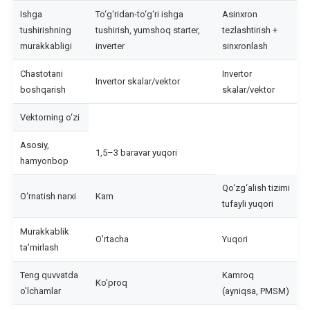
Elektromotorlarni
Ishga
To‘g‘ridan-to‘g‘ri ishga
Asinxron
shoshilinch
tushirishning
tushirish, yumshoq starter,
tezlashtirish +
murakkabligi
inverter
sinxronlash
ta'mirlash
Chastotani
Invertor
Elektromotorlarning
Invertor skalar/vektor
boshqarish
skalar/vektor
joriy
ta'miri
Vektorning o‘zi
Asosiy,
Elektromotorlarning
1,5–3 baravar yuqori
hamyonbop
kapital
ta'miri
Qo‘zg‘alish tizimi
O‘rnatish narxi
Kam
tufayli yuqori
Elektromotorni
ta'mirdan
Murakkablik
O'rtacha
Yuqori
ta'mirlash
keyingi
sinov
Teng quvvatda
Kamroq
Ko'proq
o'lchamlar
(ayniqsa, PMSM)
Gnom