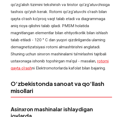
qo'zg'alish tizimini tekshirish va tiristor qo'zg'atuvchisiga
tashxis qo'yish kerak. Rotorni qo'zg'atuvchi o'rash bilan
qayta o'rash ko'proq vaqt talab etadi va diagrammaga
aniq rioya qilishni talab qiladi. PMSM holatida
magnitlangan elementlar bilan ehtiyotkorlik bilan ishlash
talab etiladi - 120 ° C dan yuqori qizdirilganda ularning
demagnetizatsiyasi rotorni almashtirishni anglatadi.
Shuning uchun sinxron mashinalarni ta'mirlashni tajribali
ustaxonaga ishonib topshirgan ma'qul - masalan,
rotorni
qayta o‘rash
ni Elektromotorlarda kafolat bilan bajaring.
O‘zbekistonda sanoat va qo‘llash
misollari
Asinxron mashinalar ishlaydigan
joylarda