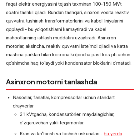
transformatorlari
faqat elektr energiyasini tejash taxminan 100-150 MVt
va
soatni tashkil qiladi. Bundan tashqari, sinxron vosita reaktiv
payvand
quvvatni, tushirish transformatorlarini va kabel liniyalarini
uskunalarini
qoplaydi - bu yo'qotishlarni kamaytiradi va kabel
ta'mirlash
inshootlarining ishlash muddatini uzaytiradi. Asinxron
motorlar, aksincha, reaktiv quvvatni iste'mol qiladi va katta
Sanoat
mashina parklari bilan korxona ko'pincha past kos ph uchun
elektromotorlarini
ta'mirlash
qo'shimcha haq to'laydi yoki kondensator bloklarini o'rnatadi.
Texnik
Asinxron motorni tanlashda
xizmat
ko'rsatish
Nasoslar, fanatlar, kompressorlar uchun standart
drayverlar
Tortish
31 kVtgacha, kondansatörler. maydalagichlar,
motorlarini
oʻzgaruvchan yukli tegirmonlar.
ta'mirlash
Kran va koʻtarish va tashish uskunalari -
bu yerda
Transformator