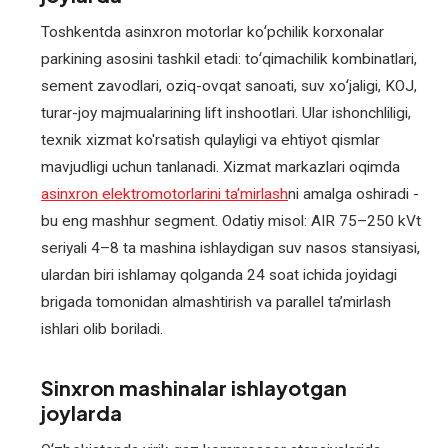
Toshkentda asinxron motorlar koʻpchilik korxonalar
parkining asosini tashkil etadi: toʻqimachilik kombinatlari,
sement zavodlari, oziq-ovqat sanoati, suv xoʻjaligi, KOJ,
turar-joy majmualarining lift inshootlari. Ular ishonchliligi,
texnik xizmat ko'rsatish qulayligi va ehtiyot qismlar
mavjudligi uchun tanlanadi. Xizmat markazlari oqimda
asinxron elektromotorlarini ta'mirlash
ni amalga oshiradi -
bu eng mashhur segment. Odatiy misol: AIR 75–250 kVt
seriyali 4–8 ta mashina ishlaydigan suv nasos stansiyasi,
ulardan biri ishlamay qolganda 24 soat ichida joyidagi
brigada tomonidan almashtirish va parallel taʼmirlash
ishlari olib boriladi.
Sinxron mashinalar ishlayotgan
joylarda