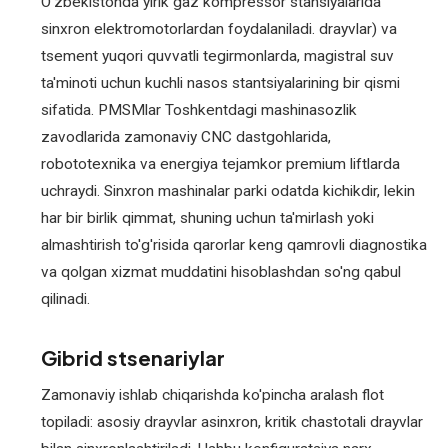
Oʻzbekistonda yirik gaz kompressor stansiyalarida
sinxron elektromotorlardan foydalaniladi. drayvlar) va
tsement yuqori quvvatli tegirmonlarda, magistral suv
ta'minoti uchun kuchli nasos stantsiyalarining bir qismi
sifatida. PMSMlar Toshkentdagi mashinasozlik
zavodlarida zamonaviy CNC dastgohlarida,
robototexnika va energiya tejamkor premium liftlarda
uchraydi. Sinxron mashinalar parki odatda kichikdir, lekin
har bir birlik qimmat, shuning uchun ta'mirlash yoki
almashtirish to'g'risida qarorlar keng qamrovli diagnostika
va qolgan xizmat muddatini hisoblashdan so'ng qabul
qilinadi.
Gibrid stsenariylar
Zamonaviy ishlab chiqarishda ko'pincha aralash flot
topiladi: asosiy drayvlar asinxron, kritik chastotali drayvlar