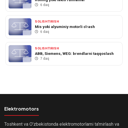
6 daq
SOLISHTIRISH
Mis yoki alyuminiy motorli o'rash
6 daq
SOLISHTIRISH
ABB, Siemens, WEG: brendlarni taqqoslash
7 daq
Elektromotors
Toshkent va O'zbekistonda elektromotorlarni ta'mirlash va