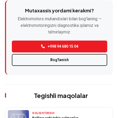
Mutaxassis yordami kerakmi?
Elektromotors muhandislari bilan bog'laning —
elektromotoringizni diagnostika qilamiz va
ta'mirlaymiz.
+998 94 680 15 04
Bog'lanish
Tegishli maqolalar
SOLISHTIRISH
Rolling yoki tekis rulmanlar