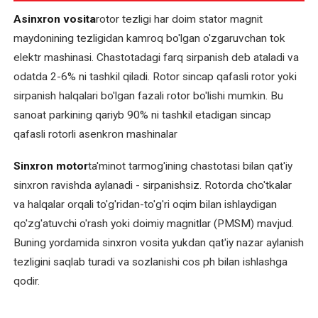
Elektromotor
Asinxron vosita
rotor tezligi har doim stator magnit
kollektorini
maydonining tezligidan kamroq bo'lgan o'zgaruvchan tok
ta'mirlash
elektr mashinasi. Chastotadagi farq sirpanish deb ataladi va
va
odatda 2-6% ni tashkil qiladi. Rotor sincap qafasli rotor yoki
tiklash
sirpanish halqalari bo'lgan fazali rotor bo'lishi mumkin. Bu
sanoat parkining qariyb 90% ni tashkil etadigan sincap
Elektromotor
qafasli rotorli asenkron mashinalar
o'rashini
qayta
Sinxron motor
ta'minot tarmog'ining chastotasi bilan qat'iy
o'rash
sinxron ravishda aylanadi - sirpanishsiz. Rotorda cho'tkalar
Elektromotor
va halqalar orqali to'g'ridan-to'g'ri oqim bilan ishlaydigan
podshipniklarini
qo'zg'atuvchi o'rash yoki doimiy magnitlar (PMSM) mavjud.
almashtirish
Buning yordamida sinxron vosita yukdan qat'iy nazar aylanish
tezligini saqlab turadi va sozlanishi cos ph bilan ishlashga
Elektromotor
qodir.
rotorini
balanslash