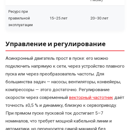
Перемотка
Ресурс при
якоря
правильной
15–25 лет
20–30 лет
электродвигателя
эксплуатации
Послеремонтные
Управление и регулирование
испытания
электродвигателя
Асинхронный двигатель прост в пуске: его можно
Ремонт
подключить напрямую к сети, через устройство плавного
асинхронных
пуска или через преобразователь частоты. Для
электродвигателей
большинства задач — насосы, вентиляторы, конвейеры,
компрессоры — этого достаточно. Регулирование
Ремонт
скорости через современный
векторный частотник
даёт
и
точность ±0,5 % и динамику, близкую к сервоприводу.
восстановление
При прямом пуске пусковой ток достигает 5–7
коллектора
номиналов, что требует мощной кабельной линии и
электродвигателя
автоматики, но переносится самой машиной без