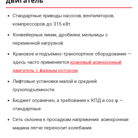
двигатель
Срочный
ремонт
Стандартные приводы насосов, вентиляторов,
эл.двигателей
компрессоров до 315 кВт.
Конвейерные линии, дробилки, мельницы с
Текущий
переменной нагрузкой.
ремонт
электродвигателей
Крановое и подъёмно-транспортное оборудование —
здесь часто применяется
крановый асинхронный
Техническое
двигатель с фазным ротором
.
обслуживание
Лифтовые установки малой и средней
грузоподъёмности.
Бюджет ограничен, а требования к КПД и cos φ —
стандартные.
Сеть склонна к просадкам напряжения: асинхронная
машина легче переносит колебания.