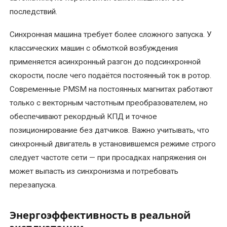
Ремонт
последствий.
крановых
Синхронная машина требует более сложного запуска. У
электродвигателей
классических машин с обмоткой возбуждения
Ремонт
применяется асинхронный разгон до подсинхронной
лифтовых
скорости, после чего подаётся постоянный ток в ротор.
электродвигателей
Современные PMSM на постоянных магнитах работают
(отечественных
только с векторным частотным преобразователем, но
и
обеспечивают рекордный КПД и точное
импортных)
позиционирование без датчиков. Важно учитывать, что
синхронный двигатель в установившемся режиме строго
Ремонт
следует частоте сети — при просадках напряжения он
насосов
гном
может выпасть из синхронизма и потребовать
перезапуска.
Ремонт
промышленных
Энергоэффективность в реальной
электродвигателей