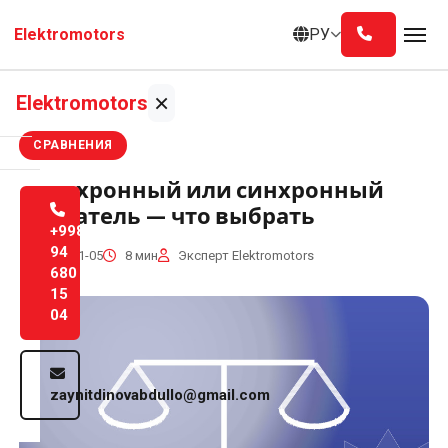
Перейти
РУ
Elektromotors
к
содержанию
×
Elektromotors
СРАВНЕНИЯ
Главная
Асинхронный или синхронный
двигатель — что выбрать
О
+998
нас
94
2014-11-05
8 мин
Эксперт Elektromotors
680
15
Услуги
04
Блог
zaynitdinovabdullo@gmail.com
Контакты
Русский