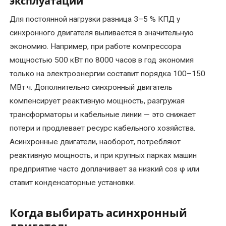
эксплуатации
Ремонт
Для постоянной нагрузки разница 3–5 % КПД у
сварочных
синхронного двигателя выливается в значительную
трансформаторов
экономию. Например, при работе компрессора
и
мощностью 500 кВт по 8000 часов в год экономия
сварочного
только на электроэнергии составит порядка 100–150
оборудования
МВт·ч. Дополнительно синхронный двигатель
компенсирует реактивную мощность, разгружая
Ремонт
трансформаторной
трансформаторы и кабельные линии — это снижает
подстанции
потери и продлевает ресурс кабельного хозяйства.
Асинхронные двигатели, наоборот, потребляют
Ремонт
реактивную мощность, и при крупных парках машин
трансформаторов
предприятие часто доплачивает за низкий cos φ или
ставит конденсаторные установки.
Ремонт
тяговых
Когда выбирать асинхронный
двигателей