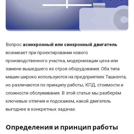
УСЛУГИ
Балансировка
ротора
электродвигателя
Вопрос
асинхронный или синхронный двигатель
возникает при проектировании нового
Восстановление
посадочного
производственного участка, модернизации цеха или
места
замене вышедшего из строя оборудования. Оба типа
под
машин широко используются на предприятиях Ташкента,
подшипник
но различаются по принципу работы, КПД, стоимости и
вала
сложности обслуживания. В этой статье мы разберём
ключевые отличия и подскажем, какой двигатель
Диагностика
выгоднее в конкретных задачах.
электродвигателей
Определения и принцип работы
Замена
подшипников