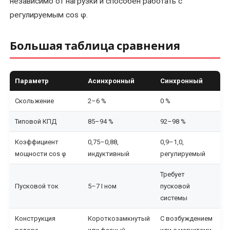
независимо от нагрузки и способен работать с
электродвигателей
регулируемым cos φ.
Перемотка
обмотки
Большая таблица сравнения
электродвигателя
Перемотка
Параметр
Асинхронный
Синхронный
однофазного
Скольжение
2–6 %
0 %
электродвигателя
Типовой КПД
85–94 %
92–98 %
Перемотка
ротора
Коэффициент
0,75–0,88,
0,9–1,0,
электродвигателя
мощности cos φ
индуктивный
регулируемый
Требует
Перемотка
Пусковой ток
5–7 I ном
пусковой
статора
системы
электродвигателя
Конструкция
Короткозамкнутый
С возбуждением
Перемотка