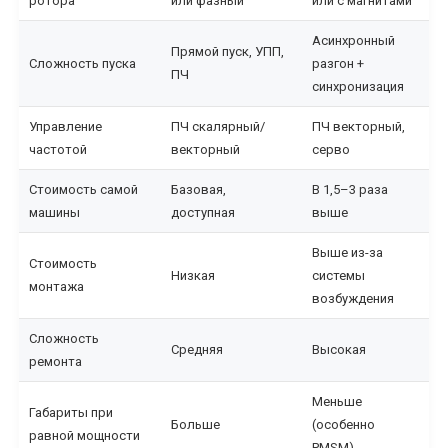
ротора
или фазный
или с магнитами
трансформаторов
Асинхронный
альтернатива
Прямой пуск, УПП,
Сложность пуска
разгон +
покупке
ПЧ
синхронизация
новых
Управление
ПЧ скалярный/
ПЧ векторный,
Перемотка
частотой
векторный
серво
трехфазного
электродвигателя
Стоимость самой
Базовая,
В 1,5–3 раза
машины
доступная
выше
Перемотка
Выше из-за
электродвигателей
Стоимость
Низкая
системы
переменного
монтажа
возбуждения
тока
Сложность
Средняя
Высокая
Перемотка
ремонта
электродвигателей
Меньше
постоянного
Габариты при
Больше
(особенно
тока
равной мощности
PMSM)