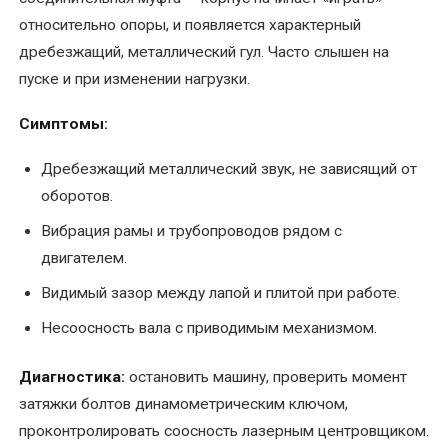
Срочный
относительно опоры, и появляется характерный
ремонт
дребезжащий, металлический гул. Часто слышен на
эл.двигателей
пуске и при изменении нагрузки.
Текущий
Симптомы:
ремонт
электродвигателей
Дребезжащий металлический звук, не зависящий от
оборотов.
Техническое
Вибрация рамы и трубопроводов рядом с
обслуживание
двигателем.
Видимый зазор между лапой и плитой при работе.
Несоосность вала с приводимым механизмом.
Диагностика:
остановить машину, проверить момент
затяжки болтов динамометрическим ключом,
проконтролировать соосность лазерным центровщиком.