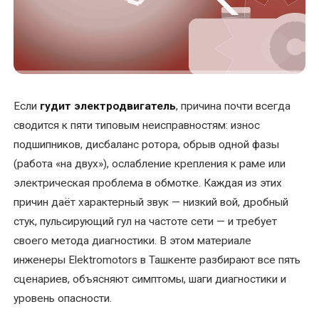
УСЛУГИ
Балансировка
ротора
электродвигателя
Если
гудит электродвигатель
, причина почти всегда
сводится к пяти типовым неисправностям: износ
Восстановление
посадочного
подшипников, дисбаланс ротора, обрыв одной фазы
места
(работа «на двух»), ослабление крепления к раме или
под
электрическая проблема в обмотке. Каждая из этих
подшипник
причин даёт характерный звук — низкий вой, дробный
вала
стук, пульсирующий гул на частоте сети — и требует
своего метода диагностики. В этом материале
Диагностика
инженеры Elektromotors в Ташкенте разбирают все пять
электродвигателей
сценариев, объясняют симптомы, шаги диагностики и
уровень опасности.
Замена
подшипников