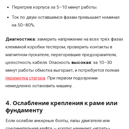
Перегрев корпуса за 5–10 минут работы.
Ремонт
сварочных
Ток по двум оставшимся фазам превышает номинал
трансформаторов
на 50–80%.
и
сварочного
Диагностика:
замерить напряжение на всех трёх фазах
оборудования
клеммной коробки тестером, проверить контакты в
магнитном пускателе, перегоревшие предохранители,
Ремонт
целостность кабеля. Опасность
высокая
: за 10–30
трансформаторной
минут работы обмотка выгорает, и потребуется полная
подстанции
перемотка статора
. При первом подозрении
немедленно остановить машину.
Ремонт
трансформаторов
4. Ослабление крепления к раме или
Ремонт
фундаменту
тяговых
Если ослабли анкерные болты, лапы двигателя или
двигателей
соединительная муфта — корпус начинает «играть»