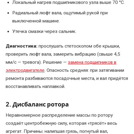
Локальный нагрев подшипникового узла выше 70 °C.
трансформаторов
Радиальный люфт вала, ощутимый рукой при
альтернатива
покупке
выключенной машине.
новых
Утечка смазки через сальник.
Перемотка
Диагностика:
прослушать стетоскопом обе крышки,
трехфазного
проверить люфт вала, замерить вибрацию (свыше 4,5
электродвигателя
мм/с — тревога). Решение —
замена подшипников в
электродвигателе
. Опасность средняя: при затягивании
Перемотка
ремонта разбиваются посадочные места, и вал придётся
электродвигателей
переменного
восстанавливать наплавкой.
тока
2. Дисбаланс ротора
Перемотка
электродвигателей
Неравномерное распределение массы по ротору
постоянного
создаёт центробежную силу, которая «трясёт» весь
тока
агрегат. Причины: налипшая грязь, погнутый вал,