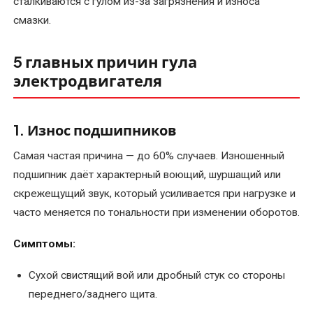
сталкиваются с гулом из-за загрязнения и износа
электродвигателей
смазки.
Перемотка
обмотки
5 главных причин гула
электродвигателя
электродвигателя
Перемотка
однофазного
1. Износ подшипников
электродвигателя
Самая частая причина — до 60% случаев. Изношенный
подшипник даёт характерный воющий, шуршащий или
Перемотка
ротора
скрежещущий звук, который усиливается при нагрузке и
электродвигателя
часто меняется по тональности при изменении оборотов.
Перемотка
Симптомы:
статора
Сухой свистящий вой или дробный стук со стороны
электродвигателя
переднего/заднего щита.
Перемотка