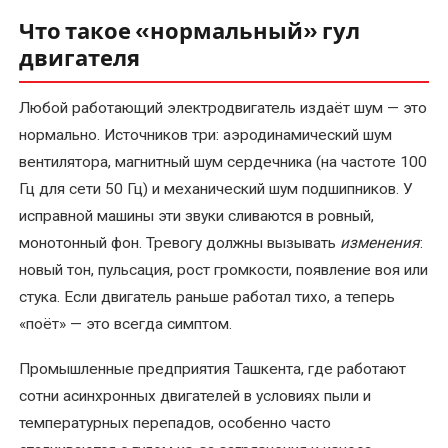
в
Что такое «нормальный» гул
электродвигателях
двигателя
Капитальный
Любой работающий электродвигатель издаёт шум — это
ремонт
нормально. Источников три: аэродинамический шум
электрических
вентилятора, магнитный шум сердечника (на частоте 100
двигателей
Гц для сети 50 Гц) и механический шум подшипников. У
Комплектующие
исправной машины эти звуки сливаются в ровный,
и
монотонный фон. Тревогу должны вызывать
изменения
:
запчасти
новый тон, пульсация, рост громкости, появление воя или
стука. Если двигатель раньше работал тихо, а теперь
Консультирование
«поёт» — это всегда симптом.
по
электрооборудованию
Промышленные предприятия Ташкента, где работают
сотни асинхронных двигателей в условиях пыли и
Перемотка
температурных перепадов, особенно часто
коллекторных