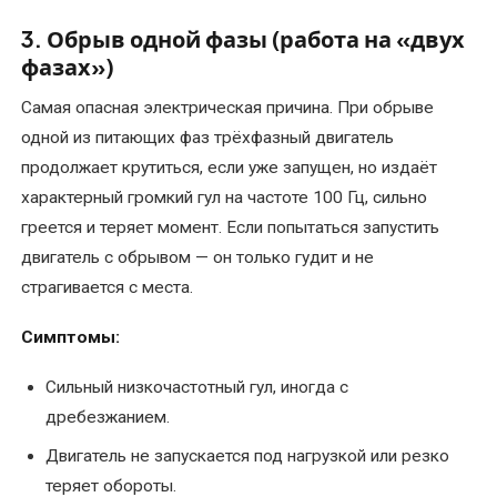
Ремонт
3. Обрыв одной фазы (работа на «двух
крановых
фазах»)
электродвигателей
Самая опасная электрическая причина. При обрыве
Ремонт
одной из питающих фаз трёхфазный двигатель
лифтовых
продолжает крутиться, если уже запущен, но издаёт
электродвигателей
характерный громкий гул на частоте 100 Гц, сильно
(отечественных
греется и теряет момент. Если попытаться запустить
и
двигатель с обрывом — он только гудит и не
импортных)
страгивается с места.
Ремонт
Симптомы:
насосов
гном
Сильный низкочастотный гул, иногда с
дребезжанием.
Ремонт
промышленных
Двигатель не запускается под нагрузкой или резко
электродвигателей
теряет обороты.