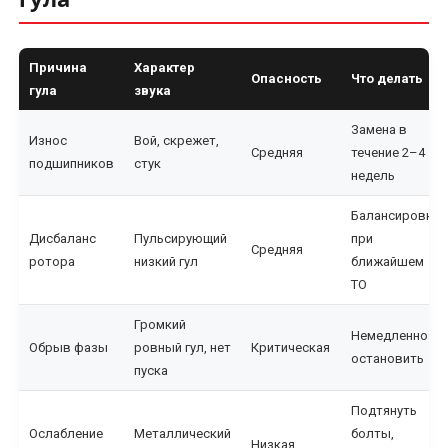
Причина
Характер
Опасность
Что делать
гула
звука
Замена в
Износ
Вой, скрежет,
Средняя
течение 2–4
подшипников
стук
недель
Балансировка
Дисбаланс
Пульсирующий
при
Средняя
ротора
низкий гул
ближайшем
ТО
Громкий
Немедленно
Обрыв фазы
ровный гул, нет
Критическая
остановить
пуска
Подтянуть
Ослабление
Металлический
болты,
Низкая