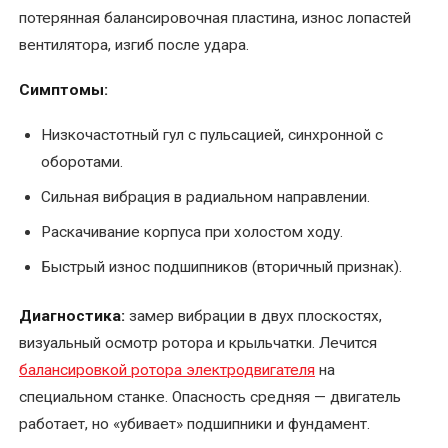
потерянная балансировочная пластина, износ лопастей
Перемотка
вентилятора, изгиб после удара.
якоря
электродвигателя
Симптомы:
Послеремонтные
Низкочастотный гул с пульсацией, синхронной с
испытания
оборотами.
электродвигателя
Сильная вибрация в радиальном направлении.
Ремонт
Раскачивание корпуса при холостом ходу.
асинхронных
Быстрый износ подшипников (вторичный признак).
электродвигателей
Диагностика:
замер вибрации в двух плоскостях,
Ремонт
визуальный осмотр ротора и крыльчатки. Лечится
и
балансировкой ротора электродвигателя
на
восстановление
коллектора
специальном станке. Опасность средняя — двигатель
электродвигателя
работает, но «убивает» подшипники и фундамент.