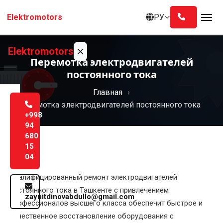
Перейти
РУ
Elektromotors
к
содержанию
×
Elektromotors
Перемотка электродвигателей
постоянного тока
Главная
Главная
Перемотка электродвигателей постоянного тока
О
+998
нас
94
680
15
Услуги
04
Блог
Квалифицированный ремонт электродвигателей
постоянного тока в Ташкенте с привлечением
zaynitdinovabdullo@gmail.com
Контакты
профессионалов высшего класса обеспечит быстрое и
Русский
качественное восстановление оборудования с