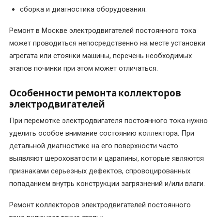
сборка и диагностика оборудования.
Перемотка
якоря
Ремонт в Москве электродвигателей постоянного тока
электродвигателя
может проводиться непосредственно на месте установки
агрегата или стоянки машины, перечень необходимых
Послеремонтные
этапов починки при этом может отличаться.
испытания
электродвигателя
Особенности ремонта коллекторов
электродвигателей
Ремонт
При перемотке электродвигателя постоянного тока нужно
асинхронных
уделить особое внимание состоянию коллектора. При
электродвигателей
детальной диагностике на его поверхности часто
Ремонт
выявляют шероховатости и царапины, которые являются
и
признаками серьезных дефектов, спровоцированных
восстановление
попаданием внутрь конструкции загрязнений и/или влаги.
коллектора
электродвигателя
Ремонт коллекторов электродвигателей постоянного