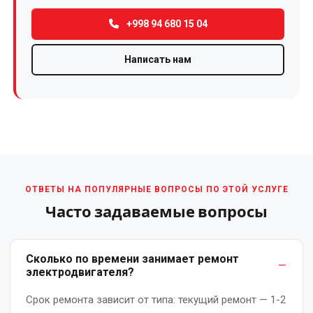
Ремонт
+998 94 680 15 04
сварочных
трансформаторов
Написать нам
и
сварочного
оборудования
Ремонт
трансформаторной
подстанции
ОТВЕТЫ НА ПОПУЛЯРНЫЕ ВОПРОСЫ ПО ЭТОЙ УСЛУГЕ
Часто задаваемые вопросы
Ремонт
трансформаторов
Сколько по времени занимает ремонт
Ремонт
электродвигателя?
тяговых
двигателей
Срок ремонта зависит от типа: текущий ремонт — 1-2