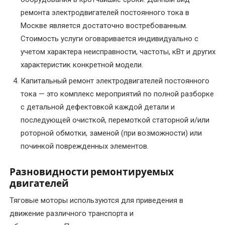
в
ремонта электродвигателей постоянного тока в
электродвигателях
Москве является достаточно востребованным.
Стоимость услуги оговаривается индивидуально с
Капитальный
учетом характера неисправности, частоты, кВт и других
ремонт
характеристик конкретной модели.
электрических
Капитальный ремонт электродвигателей постоянного
двигателей
тока — это комплекс мероприятий по полной разборке
с детальной дефектовкой каждой детали и
Комплектующие
и
последующей очисткой, перемоткой статорной и/или
запчасти
роторной обмотки, заменой (при возможности) или
починкой поврежденных элементов.
Консультирование
по
Разновидности ремонтируемых
электрооборудованию
двигателей
Тяговые моторы используются для приведения в
Перемотка
движение различного транспорта и
коллекторных