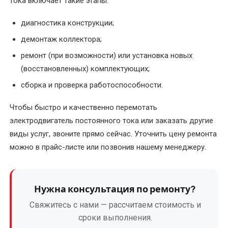
тока включает такие этапы:
Ремонт
диагностика конструкции;
крановых
электродвигателей
демонтаж коллектора;
ремонт (при возможности) или установка новых
Ремонт
(восстановленных) комплектующих;
лифтовых
электродвигателей
сборка и проверка работоспособности.
(отечественных
Чтобы быстро и качественно перемотать
и
электродвигатель постоянного тока или заказать другие
импортных)
виды услуг, звоните прямо сейчас. Уточнить цену ремонта
Ремонт
можно в прайс-листе или позвонив нашему менеджеру.
насосов
гном
Нужна консультация по ремонту?
Ремонт
Свяжитесь с нами — рассчитаем стоимость и
промышленных
сроки выполнения.
электродвигателей