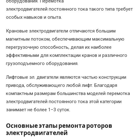
оборудования. Перемотка
электродвигателей
электродвигателей постоянного тока такого типа требует
особых навыков и опыта.
Перемотка
обмотки
Крановые электродвигатели отличаются большим
электродвигателя
магнитным потоком, обеспечивающим максимальную
перегрузочную способность, делая их наиболее
Перемотка
эффективными для комплектации кранов и различного
однофазного
грузоподъемного оборудования.
электродвигателя
Лифтовые эл. двигатели являются частью конструкции
Перемотка
привода, обслуживающего любой лифт. Благодаря
ротора
компактным размерам большинства моделей перемотка
электродвигателя
электродвигателей постоянного тока этой категории
Перемотка
занимает не более 1–3 суток.
статора
электродвигателя
Основные этапы ремонта роторов
электродвигателей
Перемотка