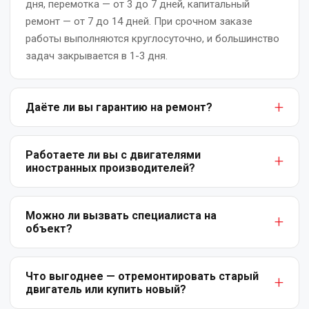
дня, перемотка — от 3 до 7 дней, капитальный
Срочный
ремонт — от 7 до 14 дней. При срочном заказе
ремонт
работы выполняются круглосуточно, и большинство
эл.двигателей
задач закрывается в 1-3 дня.
Текущий
ремонт
Даёте ли вы гарантию на ремонт?
электродвигателей
Да. На все виды работ предоставляем письменную
Техническое
гарантию: от 6 месяцев на текущий ремонт до 12
Работаете ли вы с двигателями
обслуживание
иностранных производителей?
месяцев на капитальный ремонт и перемотку.
Гарантия покрывает заводские дефекты и ошибки
Да. Мы ремонтируем электродвигатели любых
выполненного ремонта.
производителей — отечественных (АИР, 4А, ДАЗО) и
Можно ли вызвать специалиста на
объект?
импортных (ABB, Siemens, WEG, Mitsubishi и др.).
Используем оригинальные комплектующие или
Да, выезд инженера-диагноста возможен по
качественные аналоги.
Ташкенту и Ташкентской области. Мы оценим
Что выгоднее — отремонтировать старый
двигатель или купить новый?
состояние двигателя, проведём первичную
диагностику и составим план работ. Стоимость