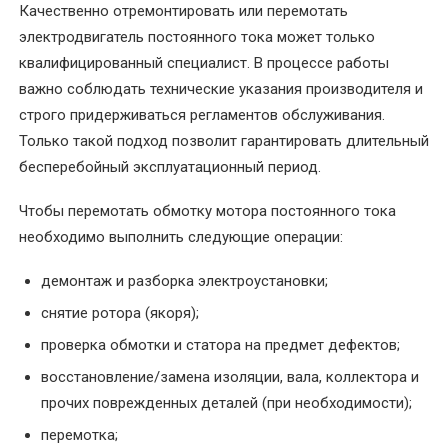
Качественно отремонтировать или перемотать
трансформаторов
электродвигатель постоянного тока может только
альтернатива
квалифицированный специалист. В процессе работы
покупке
важно соблюдать технические указания производителя и
новых
строго придерживаться регламентов обслуживания.
Только такой подход позволит гарантировать длительный
Перемотка
бесперебойный эксплуатационный период.
трехфазного
электродвигателя
Чтобы перемотать обмотку мотора постоянного тока
необходимо выполнить следующие операции:
Перемотка
электродвигателей
демонтаж и разборка электроустановки;
переменного
тока
снятие ротора (якоря);
проверка обмотки и статора на предмет дефектов;
Перемотка
восстановление/замена изоляции, вала, коллектора и
электродвигателей
прочих поврежденных деталей (при необходимости);
постоянного
тока
перемотка;