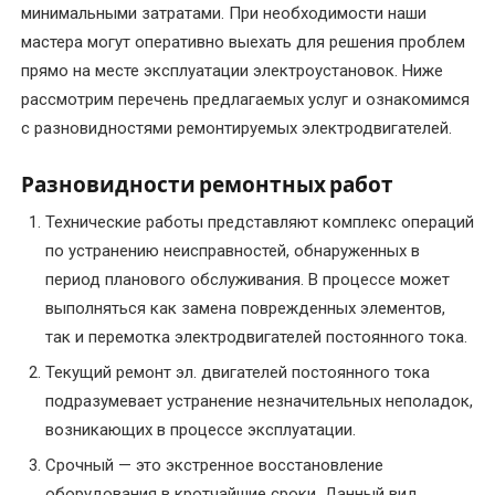
минимальными затратами. При необходимости наши
мастера могут оперативно выехать для решения проблем
УСЛУГИ
прямо на месте эксплуатации электроустановок. Ниже
Балансировка
рассмотрим перечень предлагаемых услуг и ознакомимся
ротора
с разновидностями ремонтируемых электродвигателей.
электродвигателя
Разновидности ремонтных работ
Восстановление
Технические работы представляют комплекс операций
посадочного
места
по устранению неисправностей, обнаруженных в
под
период планового обслуживания. В процессе может
подшипник
выполняться как замена поврежденных элементов,
вала
так и перемотка электродвигателей постоянного тока.
Текущий ремонт эл. двигателей постоянного тока
Диагностика
подразумевает устранение незначительных неполадок,
электродвигателей
возникающих в процессе эксплуатации.
Замена
Срочный — это экстренное восстановление
подшипников
оборудования в кротчайшие сроки. Данный вид