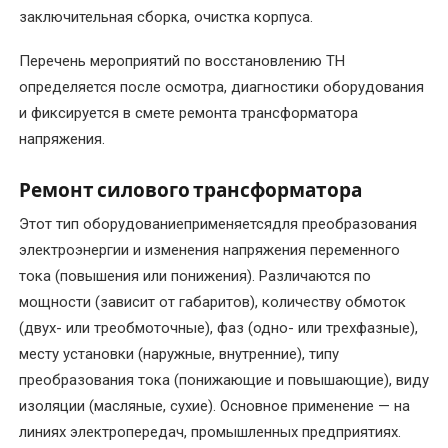
заключительная сборка, очистка корпуса.
трансформаторов
альтернатива
Перечень мероприятий по восстановлению ТН
покупке
определяется после осмотра, диагностики оборудования
новых
и фиксируется в смете ремонта трансформатора
напряжения.
Перемотка
трехфазного
Ремонт силового трансформатора
электродвигателя
Этот тип оборудованиеприменяетсядля преобразования
Перемотка
электроэнергии и изменения напряжения переменного
электродвигателей
тока (повышения или понижения). Различаются по
переменного
мощности (зависит от габаритов), количеству обмоток
тока
(двух- или треобмоточные), фаз (одно- или трехфазные),
месту установки (наружные, внутренние), типу
Перемотка
преобразования тока (понижающие и повышающие), виду
электродвигателей
изоляции (масляные, сухие). Основное применение — на
постоянного
линиях электропередач, промышленных предприятиях.
тока