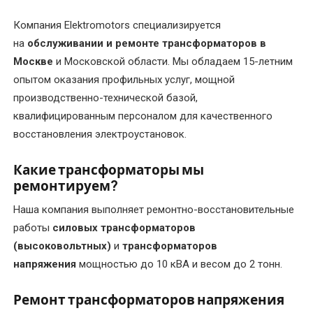
в
Компания Elektromotors специализируется
электродвигателях
на
обслуживании и ремонте трансформаторов в
Москве
и Московской области. Мы обладаем 15-летним
Капитальный
опытом оказания профильных услуг, мощной
ремонт
производственно-технической базой,
электрических
квалифицированным персоналом для качественного
двигателей
восстановления электроустановок.
Комплектующие
Какие трансформаторы мы
и
ремонтируем?
запчасти
Наша компания выполняет ремонтно-восстановительные
Консультирование
работы
силовых трансформаторов
по
(высоковольтных)
и
трансформаторов
электрооборудованию
напряжения
мощностью до 10 кВА и весом до 2 тонн.
Перемотка
Ремонт трансформаторов напряжения
коллекторных