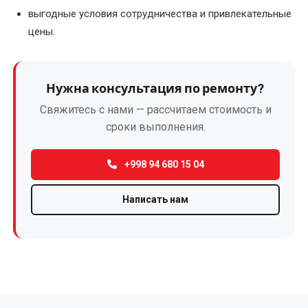
выгодные условия сотрудничества и привлекательные
Срочный
ремонт
цены.
эл.двигателей
Текущий
Нужна консультация по ремонту?
ремонт
Свяжитесь с нами — рассчитаем стоимость и
электродвигателей
сроки выполнения.
Техническое
обслуживание
+998 94 680 15 04
Написать нам