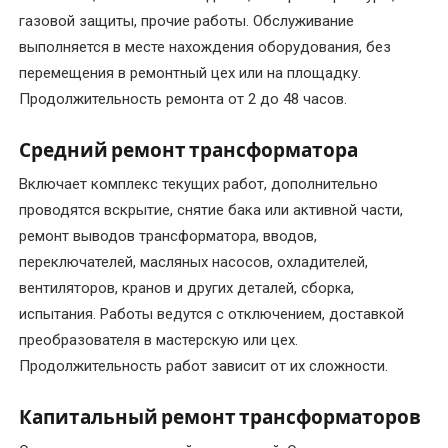
газовой защиты, прочие работы. Обслуживание
Ремонт
крановых
выполняется в месте нахождения оборудования, без
электродвигателей
перемещения в ремонтный цех или на площадку.
Продолжительность ремонта от 2 до 48 часов.
Ремонт
лифтовых
Средний ремонт трансформатора
электродвигателей
Включает комплекс текущих работ, дополнительно
(отечественных
проводятся вскрытие, снятие бака или активной части,
и
ремонт выводов трансформатора, вводов,
импортных)
переключателей, масляных насосов, охладителей,
вентиляторов, кранов и других деталей, сборка,
Ремонт
насосов
испытания. Работы ведутся с отключением, доставкой
гном
преобразователя в мастерскую или цех.
Продолжительность работ зависит от их сложности.
Ремонт
промышленных
Капитальный ремонт трансформаторов
электродвигателей