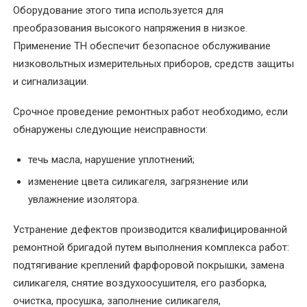
электродвигателей
Оборудование этого типа используется для
преобразования высокого напряжения в низкое.
Перемотка
Применение ТН обеспечит безопасное обслуживание
обмотки
низковольтных измерительных приборов, средств защиты
электродвигателя
и сигнализации.
Перемотка
Срочное проведение ремонтных работ необходимо, если
однофазного
обнаружены следующие неисправности:
электродвигателя
течь масла, нарушение уплотнений;
Перемотка
изменение цвета силикагеля, загрязнение или
ротора
увлажнение изолятора.
электродвигателя
Устранение дефектов производится квалифицированной
Перемотка
ремонтной бригадой путем выполнения комплекса работ:
статора
подтягивание креплений фарфоровой покрышки, замена
электродвигателя
силикагеля, снятие воздухоосушителя, его разборка,
очистка, просушка, заполнение силикагеля,
Перемотка