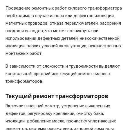
Проведение ремонтных работ силового трансформатора
Перемотка
необходимо в случае износа или дефектов изоляции,
якоря
магнитных проводов, отказа переключателей, засорения
электродвигателя
вводов и выводов, что может возникнуть при
Послеремонтные
использовании дефектных деталей, низкокачественной
испытания
изоляции, плохих условий эксплуатации, некачественных
электродвигателя
монтажных работ.
В зависимости от сложности и трудоемкости выделяют
Ремонт
асинхронных
капитальный, средний или текущий ремонт силовых
электродвигателей
трансформаторо
в
.
Ремонт
Текущий ремонт трансформаторов
и
Включает внешний осмотр, устранение выявленных
восстановление
дефектов, регулировку креплений, очистку бака,
коллектора
изоляции, добавление масла, прочистку уплотняющих
электродвигателя
элементов, системы охлаждения, запорной арматуры,