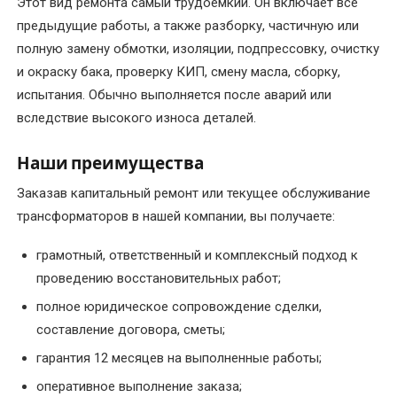
Этот вид ремонта самый трудоемкий. Он включает все
предыдущие работы, а также разборку, частичную или
Ремонт
полную замену обмотки, изоляции, подпрессовку, очистку
сварочных
и окраску бака, проверку КИП, смену масла, сборку,
трансформаторов
и
испытания. Обычно выполняется после аварий или
сварочного
вследствие высокого износа деталей.
оборудования
Наши преимущества
Ремонт
Заказав капитальный ремонт или текущее обслуживание
трансформаторной
трансформаторов в нашей компании, вы получаете:
подстанции
грамотный, ответственный и комплексный подход к
Ремонт
проведению восстановительных работ;
трансформаторов
полное юридическое сопровождение сделки,
составление договора, сметы;
Ремонт
тяговых
гарантия 12 месяцев на выполненные работы;
двигателей
оперативное выполнение заказа;