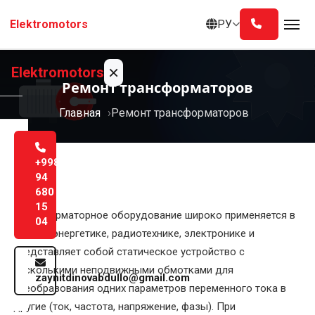
Перейти
РУ
Elektromotors
к
содержанию
×
Elektromotors
Ремонт трансформаторов
Главная
Ремонт трансформаторов
Главная
О
+998
нас
94
680
15
Услуги
Трансформаторное оборудование широко применяется в
04
электроэнергетике, радиотехнике, электронике и
Блог
представляет собой статическое устройство с
несколькими неподвижными обмотками для
zaynitdinovabdullo@gmail.com
Контакты
преобразования одних параметров переменного тока в
Русский
другие (ток, частота, напряжение, фазы). При