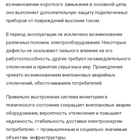
возникновении короткого замыкания в основной цепи,
оно выполняет дополнительную защиту подключенных
УСЛУГИ
приборов от повреждений высоким током.
Балансировка
ротора
В период эксплуатации не исключено возникновение
электродвигателя
различных поломок электрооборудования. Некоторые
дефекты не оказывают сильного влияния на его
Восстановление
работоспособность, другие требуют незамедлительного
посадочного
отключения и принятия серьезных мер. Промедление
места
чревато возникновением внеплановых аварийных
под
отключений, обесточиванием потребителей.
подшипник
вала
Правильно выстроенная система мониторинга
технического состояния сокращает внеплановые аварии
Диагностика
оборудования, вероятность отключения и повышает
электродвигателей
надежность, стабильность доставки электроэнергии
потребителю — промышленным и социально значимым
Замена
объектам инфраструктуры.
подшипников