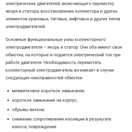
электрических двигателей, включающего перемотку
якоря и статора, восстановление коллектора и других
УСЛУГИ
элементов крановых, тяговых, лифтовых и других типов
Балансировка
электродвигателей.
ротора
электродвигателя
Основные функциональные узлы коллекторного
электродвигателя – якорь и статор. Они оба имеют свои
Восстановление
обмотки, на которые и подается электрический ток при
посадочного
работе двигателя. Необходимость перемотать
места
коллекторный электродвигатель возникает в случае
под
следующих неисправностей обмотки:
подшипник
вала
межвитковое короткое замыкание;
короткое замыкание на корпус;
Диагностика
электродвигателей
обрывы витков;
снижение сопротивления изоляции в результате
Замена
износа, повреждения.
подшипников