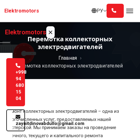
Перейти
РУ
Elektromotors
к
содержанию
×
Elektromotors
Перемотка коллекторных
электродвигателей
Главная
Главная
Перемотка коллекторных электродвигателей
О
+998
нас
94
680
15
Услуги
04
Блог
Ремонт коллекторных электродвигателей – одна из
многочисленных услуг, предоставляемых нашей
zaynitdinovabdullo@gmail.com
Контакты
мастерской. Мы принимаем заказы на проведение
Русский
срочного, текущего и капитального ремонта