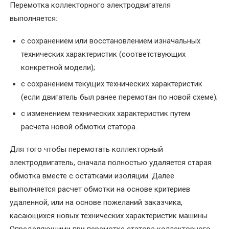
электродвигателей
Перемотка коллекторного электродвигателя
выполняется:
Перемотка
с сохранением или восстановлением изначальных
обмотки
электродвигателя
технических характеристик (соответствующих
конкретной модели);
Перемотка
с сохранением текущих технических характеристик
однофазного
(если двигатель был ранее перемотан по новой схеме);
электродвигателя
с изменением технических характеристик путем
расчета новой обмотки статора.
Перемотка
ротора
Для того чтобы перемотать коллекторный
электродвигателя
электродвигатель, сначала полностью удаляется старая
обмотка вместе с остатками изоляции. Далее
Перемотка
выполняется расчет обмотки на основе критериев
статора
удаленной, или на основе пожеланий заказчика,
электродвигателя
касающихся новых технических характеристик машины.
Перемотка