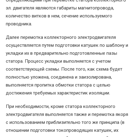
Определяющими при перемотке статора коллекторного
трансформаторов
эл. двигателя являются габариты магнитопровода,
альтернатива
количество витков в нем, сечение используемого
покупке
проводника.
новых
Далее перемотка коллекторного электродвигателя
Перемотка
осуществляется путем подготовки катушек по шаблону и
трехфазного
укладки их в предварительно подготовленные пазы
электродвигателя
статора. Процесс укладки выполняется с учетом
соответствующей схемы. После того, как схема будет
Перемотка
полностью уложена, соединена и заизолирована,
электродвигателей
выполняется пропитка обмотки статора с целью
переменного
достижения требуемых характеристик изоляции.
тока
При необходимости, кроме статора коллекторного
Перемотка
электродвигателя выполняется также и перемотка якоря
электродвигателей
с использованием приблизительно того же принципа (в
постоянного
отношении подготовки токопроводящих катушек, их
тока