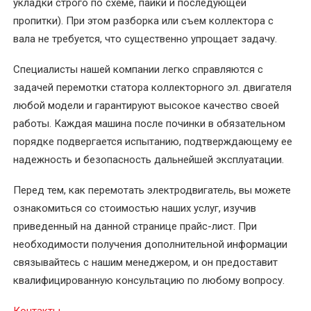
укладки строго по схеме, пайки и последующей
пропитки). При этом разборка или съем коллектора с
Перемотка
вала не требуется, что существенно упрощает задачу.
якоря
электродвигателя
Специалисты нашей компании легко справляются с
задачей перемотки статора коллекторного эл. двигателя
Послеремонтные
любой модели и гарантируют высокое качество своей
испытания
работы. Каждая машина после починки в обязательном
электродвигателя
порядке подвергается испытанию, подтверждающему ее
Ремонт
надежность и безопасность дальнейшей эксплуатации.
асинхронных
Перед тем, как перемотать электродвигатель, вы можете
электродвигателей
ознакомиться со стоимостью наших услуг, изучив
Ремонт
приведенный на данной странице прайс-лист. При
и
необходимости получения дополнительной информации
восстановление
связывайтесь с нашим менеджером, и он предоставит
коллектора
квалифицированную консультацию по любому вопросу.
электродвигателя