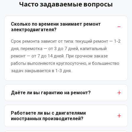
Часто задаваемые вопросы
Ремонт
сварочных
Сколько по времени занимает ремонт
трансформаторов
электродвигателя?
и
сварочного
Срок ремонта зависит от типа: текущий ремонт — 1-2
оборудования
дня, перемотка — от 3 до 7 дней, капитальный
ремонт — от 7 до 14 дней. При срочном заказе
Ремонт
работы выполняются круглосуточно, и большинство
трансформаторной
задач закрывается в 1-3 дня.
подстанции
Ремонт
Даёте ли вы гарантию на ремонт?
трансформаторов
Да. На все виды работ предоставляем письменную
Ремонт
гарантию: от 6 месяцев на текущий ремонт до 12
Работаете ли вы с двигателями
тяговых
иностранных производителей?
месяцев на капитальный ремонт и перемотку.
двигателей
Гарантия покрывает заводские дефекты и ошибки
Да. Мы ремонтируем электродвигатели любых