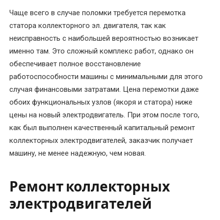
в
Чаще всего в случае поломки требуется перемотка
электродвигателях
статора коллекторного эл. двигателя, так как
неисправность с наибольшей вероятностью возникает
Капитальный
именно там. Это сложный комплекс работ, однако он
ремонт
обеспечивает полное восстановление
электрических
работоспособности машины с минимальными для этого
двигателей
случая финансовыми затратами. Цена перемотки даже
обоих функциональных узлов (якоря и статора) ниже
Комплектующие
цены на новый электродвигатель. При этом после того,
и
как был выполнен качественный капитальный ремонт
запчасти
коллекторных электродвигателей, заказчик получает
машину, не менее надежную, чем новая.
Консультирование
по
электрооборудованию
Ремонт коллекторных
электродвигателей
Перемотка
коллекторных