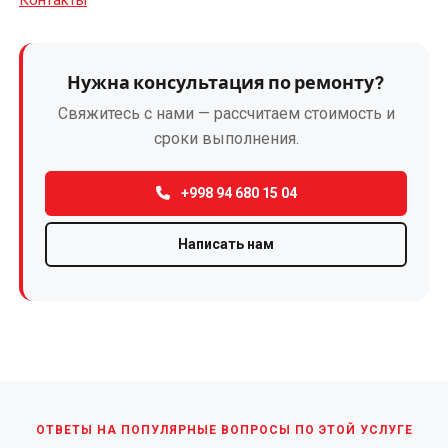
Контакты
Ремонт
крановых
электродвигателей
Нужна консультация по ремонту?
Свяжитесь с нами — рассчитаем стоимость и
Ремонт
сроки выполнения.
лифтовых
электродвигателей
(отечественных
+998 94 680 15 04
и
импортных)
Написать нам
Ремонт
насосов
гном
Ремонт
промышленных
ОТВЕТЫ НА ПОПУЛЯРНЫЕ ВОПРОСЫ ПО ЭТОЙ УСЛУГЕ
электродвигателей