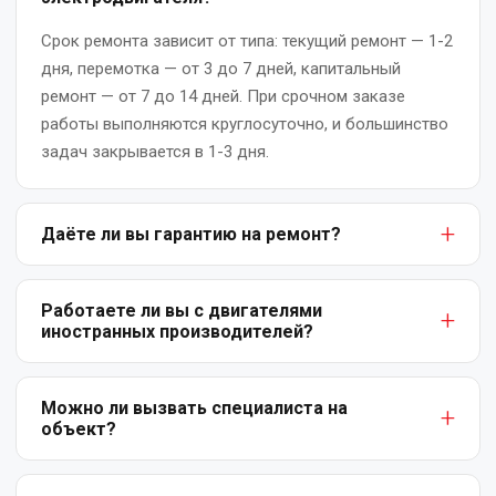
Ремонт
Срок ремонта зависит от типа: текущий ремонт — 1-2
сварочных
дня, перемотка — от 3 до 7 дней, капитальный
трансформаторов
ремонт — от 7 до 14 дней. При срочном заказе
и
работы выполняются круглосуточно, и большинство
сварочного
задач закрывается в 1-3 дня.
оборудования
Ремонт
Даёте ли вы гарантию на ремонт?
трансформаторной
Да. На все виды работ предоставляем письменную
подстанции
гарантию: от 6 месяцев на текущий ремонт до 12
Работаете ли вы с двигателями
иностранных производителей?
Ремонт
месяцев на капитальный ремонт и перемотку.
трансформаторов
Гарантия покрывает заводские дефекты и ошибки
Да. Мы ремонтируем электродвигатели любых
выполненного ремонта.
производителей — отечественных (АИР, 4А, ДАЗО) и
Можно ли вызвать специалиста на
Ремонт
объект?
импортных (ABB, Siemens, WEG, Mitsubishi и др.).
тяговых
Используем оригинальные комплектующие или
двигателей
Да, выезд инженера-диагноста возможен по
качественные аналоги.