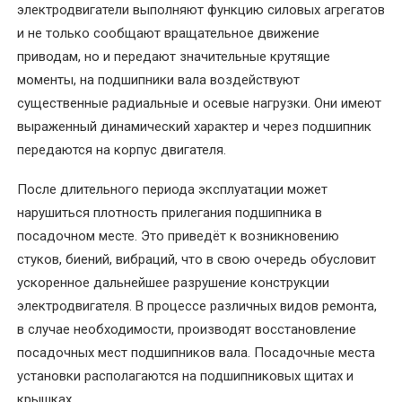
электродвигатели выполняют функцию силовых агрегатов
и не только сообщают вращательное движение
УСЛУГИ
приводам, но и передают значительные крутящие
Балансировка
моменты, на подшипники вала воздействуют
ротора
существенные радиальные и осевые нагрузки. Они имеют
электродвигателя
выраженный динамический характер и через подшипник
передаются на корпус двигателя.
Восстановление
посадочного
После длительного периода эксплуатации может
места
нарушиться плотность прилегания подшипника в
под
посадочном месте. Это приведёт к возникновению
подшипник
стуков, биений, вибраций, что в свою очередь обусловит
вала
ускоренное дальнейшее разрушение конструкции
электродвигателя. В процессе различных видов ремонта,
Диагностика
в случае необходимости, производят восстановление
электродвигателей
посадочных мест подшипников вала. Посадочные места
установки располагаются на подшипниковых щитах и
Замена
крышках.
подшипников