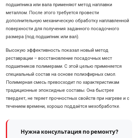
подшипника или вала применяют метод наплавки
Перемотка
металлом. После этого требуется провести
якоря
дополнительную механическую обработку наплавленной
электродвигателя
поверхности для получения заданного посадочного
размера (под подшипник или вал).
Послеремонтные
испытания
Высокую эффективность показал новый метод
электродвигателя
реставрации – восстановление посадочных мест
подшипников полимерами. С этой целью применяется
Ремонт
специальный состав на основе полиэфирных смол.
асинхронных
Полимерная смесь превосходит по характеристикам
электродвигателей
традиционные эпоксидные составы. Она быстрее
твердеет, не теряет прочностных свойств при нагреве и с
Ремонт
течением времени, хорошо поддаётся мехобработке.
и
восстановление
коллектора
электродвигателя
Нужна консультация по ремонту?