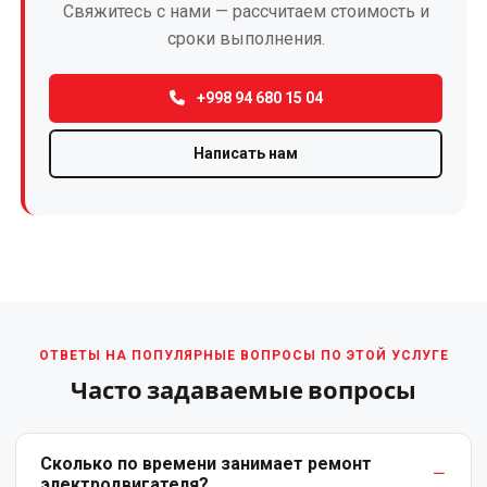
Свяжитесь с нами — рассчитаем стоимость и
Ремонт
сроки выполнения.
крановых
электродвигателей
+998 94 680 15 04
Ремонт
Написать нам
лифтовых
электродвигателей
(отечественных
и
импортных)
Ремонт
насосов
ОТВЕТЫ НА ПОПУЛЯРНЫЕ ВОПРОСЫ ПО ЭТОЙ УСЛУГЕ
гном
Часто задаваемые вопросы
Ремонт
промышленных
Сколько по времени занимает ремонт
электродвигателей
электродвигателя?