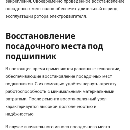
закрепления. Своевременно проведенное восстановление
трансформаторов
посадочных мест валов обеспечит длительный период
альтернатива
эксплуатации ротора электродвигателя.
покупке
новых
Восстановление
Перемотка
посадочного места под
трехфазного
подшипник
электродвигателя
В настоящее время применяются различные технологии,
Перемотка
обеспечивающие восстановление посадочных мест
электродвигателей
переменного
подшипников. С их помощью удаётся вернуть агрегату
тока
работоспособность с минимальными материальными
затратами. После ремонта восстановленный узел
Перемотка
характеризуется высокой долговечностью и
электродвигателей
надёжностью.
постоянного
тока
В случае значительного износа посадочного места