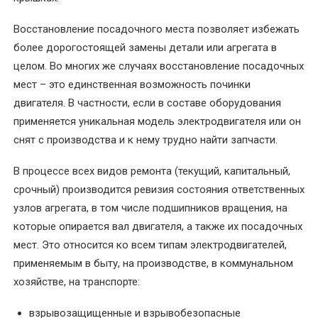
в
Восстановление посадочного места позволяет избежать
электродвигателях
более дорогостоящей замены детали или агрегата в
целом. Во многих же случаях восстановление посадочных
Капитальный
ремонт
мест – это единственная возможность починки
электрических
двигателя. В частности, если в составе оборудования
двигателей
применяется уникальная модель электродвигателя или он
снят с производства и к нему трудно найти запчасти.
Комплектующие
и
В процессе всех видов ремонта (текущий, капитальный,
запчасти
срочный) производится ревизия состояния ответственных
узлов агрегата, в том числе подшипников вращения, на
Консультирование
которые опирается вал двигателя, а также их посадочных
по
мест. Это относится ко всем типам электродвигателей,
электрооборудованию
применяемым в быту, на производстве, в коммунальном
хозяйстве, на транспорте:
Перемотка
коллекторных
взрывозащищенные и взрывобезопасные