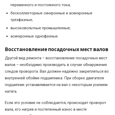
электродвигателей
переменного и постоянного тока;
бесколлекторные синхронные и асинхронные
Перемотка
трёхфазные;
обмотки
электродвигателя
высоковольтные промышленные;
асинхронные однофазные.
Перемотка
однофазного
Восстановление посадочных мест валов
электродвигателя
Другой вид ремонта – восстановление посадочных мест
валов – необходимо производить в случае обнаружения
Перемотка
ротора
следов проворота. Вал должен надёжно закрепляться во
электродвигателя
внутренней обойме подшипника. При сборке двигателя
подшипник устанавливается на вал с некоторым усилием
Перемотка
натяга.
статора
электродвигателя
Если это условие не соблюдается, происходит проворот
вала, его нагрев и постепенный износ в месте
Перемотка