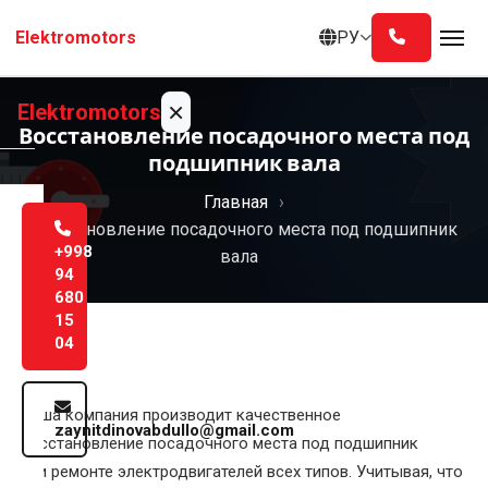
Перейти
РУ
Elektromotors
к
содержанию
×
Elektromotors
Восстановление посадочного места под
подшипник вала
Главная
Главная
Восстановление посадочного места под подшипник
О
+998
вала
нас
94
680
15
Услуги
04
Блог
Наша компания производит качественное
zaynitdinovabdullo@gmail.com
Контакты
восстановление посадочного места под подшипник
при ремонте электродвигателей всех типов. Учитывая, что
Русский