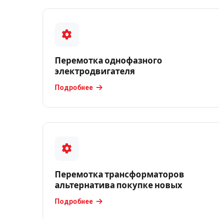
Перемотка
коллекторных
электродвигателей
Перемотка
Перемотка однофазного
обмотки
электродвигателя
электродвигателя
Подробнее
Перемотка
однофазного
электродвигателя
Перемотка
ротора
электродвигателя
Перемотка трансформаторов
альтернатива покупке новых
Перемотка
статора
Подробнее
электродвигателя