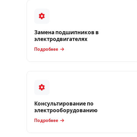
электродвигателей
Замена
подшипников
Замена подшипников в
в
электродвигателях
электродвигателях
Подробнее
Капитальный
ремонт
электрических
двигателей
Комплектующие
и
запчасти
Консультирование по
электрооборудованию
Консультирование
Подробнее
по
электрооборудованию