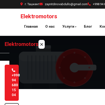
Перейти
г. Ташкент
zaynitdinovabdullo@gmail.com
+998 94 
к
содержанию
Elektromotors
Главная
О нас
Услуги
Блог
Ко
×
Elektromotors
Главная
+998
О
94
нас
680
15
Услуги
04