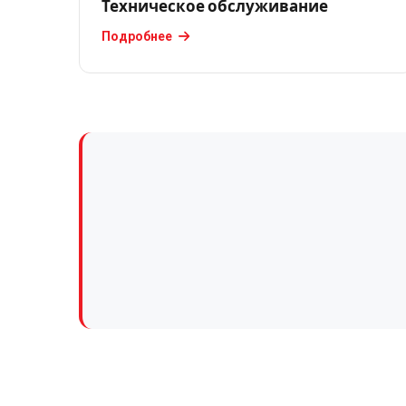
Техническое обслуживание
трансформаторов
и
Подробнее
сварочного
оборудования
Ремонт
трансформаторной
подстанции
Ремонт
трансформаторов
Ремонт
тяговых
двигателей
Срочный
ремонт
эл.двигателей