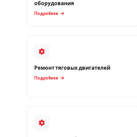
оборудования
крановых
электродвигателей
Подробнее
Ремонт
лифтовых
электродвигателей
(отечественных
и
импортных)
Ремонт тяговых двигателей
Ремонт
Подробнее
насосов
гном
Ремонт
промышленных
электродвигателей
Ремонт
сварочных