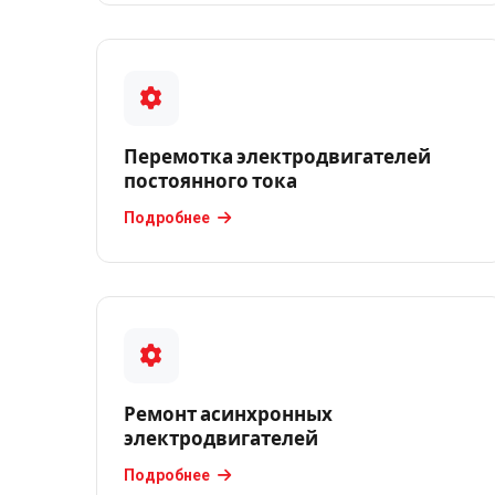
Перемотка
трансформаторов
альтернатива
покупке
новых
Перемотка электродвигателей
Перемотка
постоянного тока
трехфазного
Подробнее
электродвигателя
Перемотка
электродвигателей
переменного
тока
Перемотка
Ремонт асинхронных
электродвигателей
электродвигателей
постоянного
Подробнее
тока