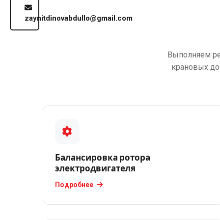
Блог
zaynitdinovabdullo@gmail.com
Контакты
Русский
Выполняем ре
крановых до
УСЛУГИ
Балансировка
ротора
электродвигателя
Восстановление
посадочного
Балансировка ротора
места
электродвигателя
под
Подробнее
подшипник
вала
Диагностика