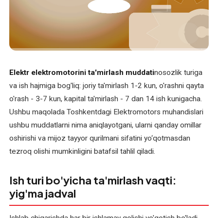
O'zbekcha
XIZMATLAR
Asinxron
elektromotorlarni
Elektr elektromotorini ta'mirlash muddati
nosozlik turiga
ta'mirlash
va ish hajmiga bog'liq: joriy ta'mirlash 1-2 kun, o'rashni qayta
Bir
o'rash - 3-7 kun, kapital ta'mirlash - 7 dan 14 ish kunigacha.
fazali
Ushbu maqolada Toshkentdagi Elektromotors muhandislari
elektromotorni
ushbu muddatlarni nima aniqlayotgani, ularni qanday omillar
qayta
oshirishi va mijoz tayyor qurilmani sifatini yo‘qotmasdan
o'rash
tezroq olishi mumkinligini batafsil tahlil qiladi.
Elektr
Ish turi bo'yicha ta'mirlash vaqti:
uskunalari
yig'ma jadval
bo'yicha
maslahat