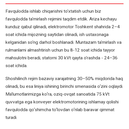
podstansiyasini
Favqulodda ishlab chiqarishni to'xtatish uchun biz
ta'mirlash
favqulodda ta'mirlash rejimini taqdim etdik. Ariza kechayu
Transformatorlarni
kunduz qabul qilinadi, elektromotor Toshkent shahrida 2–4 ​​
qayta
soat ichida mijozning saytidan olinadi, ish ustaxonaga
o'rash
kelganidan so‘ng darhol boshlanadi. Muntazam ta'mirlash va
—
rulmanlarni almashtirish uchun bu 8-12 soat ichida tayyor
yangisini
mahsulotni beradi; statorni 30 kVt qayta o'rashda - 24–36
sotib
soat ichida.
olishga
muqobil
Shoshilinch rejim bazaviy xarajatning 30–50% miqdorida haq
olinadi, bu esa liniya ishining birinchi smenasida oʻzini oqlaydi.
Transformatorlarni
Maʼlumotlarimizga koʻra, oziq-ovqat sanoatida 75 kVt
ta'mirlash
quvvatga ega konveyer elektromotorining ishlamay qolishi
favqulodda qoʻshimcha toʻlovdan oʻnlab baravar qimmat
Uch
fazali
turadi.
elektromotorni