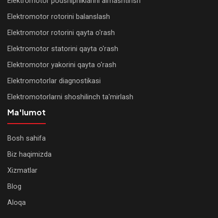
Elektromotor podshipniklarini almashtirish
Elektromotor rotorini balanslash
Elektromotor rotorini qayta o'rash
Elektromotor statorini qayta o'rash
Elektromotor yakorini qayta o'rash
Elektromotorlar diagnostikasi
Elektromotorlarni shoshilinch ta'mirlash
Ma'lumot
Bosh sahifa
WhatsApp
Biz haqimizda
Xizmatlar
Telegram
Blog
Qo'ng'iroq
Aloqa
qilish