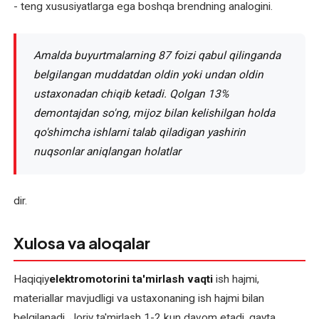
- teng xususiyatlarga ega boshqa brendning analogini.
Amalda buyurtmalarning 87 foizi qabul qilinganda
belgilangan muddatdan oldin yoki undan oldin
ustaxonadan chiqib ketadi. Qolgan 13%
demontajdan so'ng, mijoz bilan kelishilgan holda
qo'shimcha ishlarni talab qiladigan yashirin
nuqsonlar aniqlangan holatlar
dir.
Xulosa va aloqalar
Haqiqiy
elektromotorini ta'mirlash vaqti
ish hajmi,
materiallar mavjudligi va ustaxonaning ish hajmi bilan
belgilanadi. Joriy ta'mirlash 1-2 kun davom etadi, qayta