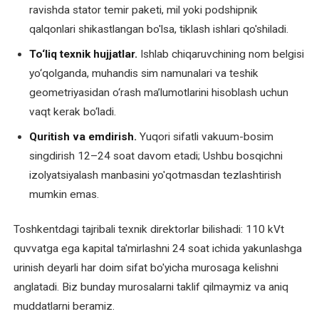
nasoslarini
ravishda stator temir paketi, mil yoki podshipnik
ta'mirlash
qalqonlari shikastlangan bo'lsa, tiklash ishlari qo'shiladi.
To‘liq texnik hujjatlar.
Ishlab chiqaruvchining nom belgisi
Kollektorli
yo‘qolganda, muhandis sim namunalari va teshik
elektromotorlarni
qayta
geometriyasidan o‘rash ma’lumotlarini hisoblash uchun
o'rash
vaqt kerak bo‘ladi.
Quritish va emdirish.
Yuqori sifatli vakuum-bosim
Komplekt
singdirish 12–24 soat davom etadi; Ushbu bosqichni
va
izolyatsiyalash manbasini yo'qotmasdan tezlashtirish
ehtiyot
mumkin emas.
qismlar
Toshkentdagi tajribali texnik direktorlar bilishadi: 110 kVt
Kran
elektromotorlarini
quvvatga ega kapital ta'mirlashni 24 soat ichida yakunlashga
ta'mirlash
urinish deyarli har doim sifat bo'yicha murosaga kelishni
anglatadi. Biz bunday murosalarni taklif qilmaymiz va aniq
Lift
muddatlarni beramiz.
elektromotorlarini