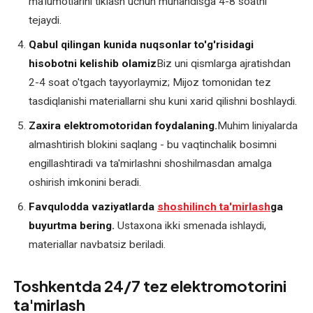
maʼlumotlarini tiklash uchun muhandisga 4-8 soatni
transformatorlari
tejaydi.
va
payvand
Qabul qilingan kunida nuqsonlar to'g'risidagi
uskunalarini
hisobotni kelishib olamiz
Biz uni qismlarga ajratishdan
ta'mirlash
2-4 soat o'tgach tayyorlaymiz; Mijoz tomonidan tez
tasdiqlanishi materiallarni shu kuni xarid qilishni boshlaydi.
Sanoat
elektromotorlarini
Zaxira elektromotoridan foydalaning.
Muhim liniyalarda
ta'mirlash
almashtirish blokini saqlang - bu vaqtinchalik bosimni
engillashtiradi va ta'mirlashni shoshilmasdan amalga
Texnik
oshirish imkonini beradi.
xizmat
Favqulodda vaziyatlarda
shoshilinch ta'mirlash
ga
ko'rsatish
buyurtma bering.
Ustaxona ikki smenada ishlaydi,
Tortish
materiallar navbatsiz beriladi.
motorlarini
ta'mirlash
Toshkentda 24/7 tez elektromotorini
ta'mirlash
Transformator