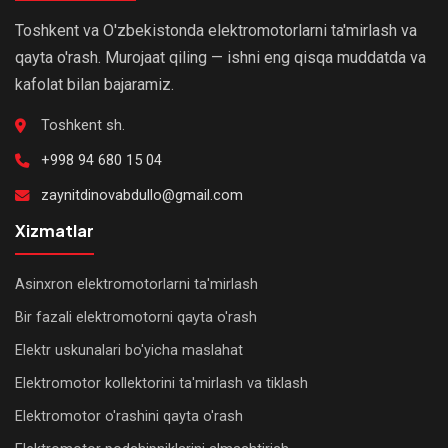
Toshkent va O'zbekistonda elektromotorlarni ta'mirlash va
qayta o'rash. Murojaat qiling — ishni eng qisqa muddatda va
kafolat bilan bajaramiz.
Toshkent sh.
+998 94 680 15 04
zaynitdinovabdullo@gmail.com
Xizmatlar
Asinxron elektromotorlarni ta'mirlash
Bir fazali elektromotorni qayta o'rash
Elektr uskunalari bo'yicha maslahat
Elektromotor kollektorini ta'mirlash va tiklash
Elektromotor o'rashini qayta o'rash