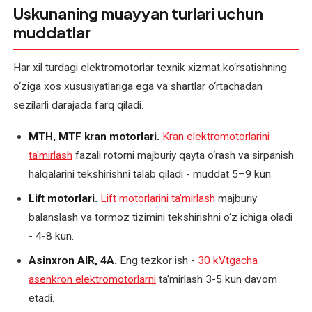
qayta
Uskunaning muayyan turlari uchun
o'rash
muddatlar
Val
Har xil turdagi elektromotorlar texnik xizmat ko‘rsatishning
podshipnik
o‘ziga xos xususiyatlariga ega va shartlar o‘rtachadan
o'rnini
sezilarli darajada farq qiladi.
tiklash
MTH, MTF kran motorlari.
Kran elektromotorlarini
ta'mirlash
fazali rotorni majburiy qayta o‘rash va sirpanish
halqalarini tekshirishni talab qiladi - muddat 5–9 kun.
Lift motorlari.
Lift motorlarini ta'mirlash
majburiy
balanslash va tormoz tizimini tekshirishni o‘z ichiga oladi
- 4-8 kun.
Asinxron AIR, 4A.
Eng tezkor ish -
30 kVtgacha
asenkron elektromotorlarni
ta'mirlash 3-5 kun davom
etadi.