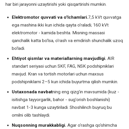
har biri jarayonni uzaytirishi yoki qisqartirishi mumkin.
Elektromotorlarni
shoshilinch
Elektromotor quvvati va o'lchamlari.
7,5 kVt quvvatga
ta'mirlash
ega mashina ikki kun ichida qayta o'raladi; 160 kVt
elektromotor - kamida beshta. Misning massasi
Elektromotorlarning
qanchalik katta bo'lsa, o'rash va emdirish shunchalik uzoq
joriy
ta'miri
bo'ladi.
Ehtiyot qismlar va materiallarning mavjudligi.
AIR
Elektromotorlarning
standart seriyasi uchun SKF, FAG, NSK podshipniklari
kapital
mavjud. Kran va tortish motorlari uchun maxsus
ta'miri
podshipniklarni 2–5 kun ichida buyurtma qilish mumkin.
Elektromotorni
Ustaxonada navbat
ning eng qizg'in mavsumida (kuz -
ta'mirdan
isitishga tayyorgarlik, bahor - sug'orish boshlanishi)
keyingi
navbat 1-3 kunga uzaytiriladi. Shoshilinch buyruq bu
sinov
omilni olib tashlaydi.
Gnom
Nuqsonning murakkabligi.
Agar o'rashga qo'shimcha