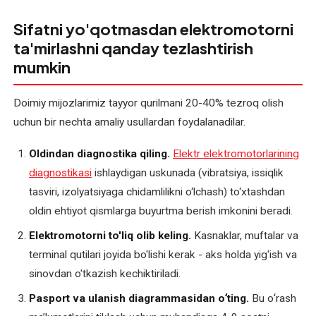
ta'mirlash
Sifatni yo'qotmasdan elektromotorni
(mahalliy
ta'mirlashni qanday tezlashtirish
va
mumkin
xorijiy)
O'zgarmas
Doimiy mijozlarimiz tayyor qurilmani 20-40% tezroq olish
tok
uchun bir nechta amaliy usullardan foydalanadilar.
elektromotorlarini
qayta
Oldindan diagnostika qiling.
Elektr elektromotorlarining
o'rash
diagnostikasi
ishlaydigan uskunada (vibratsiya, issiqlik
tasviri, izolyatsiyaga chidamlilikni o‘lchash) to‘xtashdan
O'zgaruvchan
oldin ehtiyot qismlarga buyurtma berish imkonini beradi.
tok
Elektromotorni to'liq olib keling.
Kasnaklar, muftalar va
elektromotorlarini
qayta
terminal qutilari joyida bo'lishi kerak - aks holda yig'ish va
o'rash
sinovdan o'tkazish kechiktiriladi.
Pasport va ulanish diagrammasidan oʻting.
Bu oʻrash
Payvand