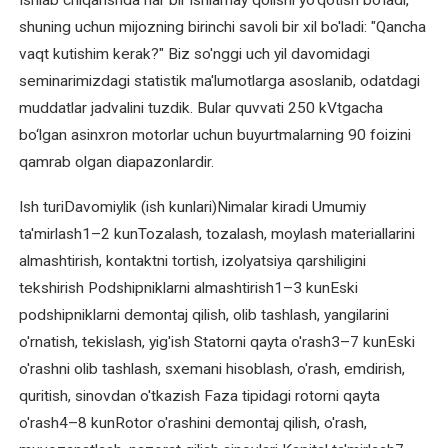
Ishlab chiqarishda har bir ishlamay qolishi yo'qotish bo'ladi,
Elektromotor
shuning uchun mijozning birinchi savoli bir xil bo'ladi: "Qancha
kollektorini
vaqt kutishim kerak?" Biz so'nggi uch yil davomidagi
ta'mirlash
seminarimizdagi statistik ma'lumotlarga asoslanib, odatdagi
va
muddatlar jadvalini tuzdik. Bular quvvati 250 kVtgacha
tiklash
bo‘lgan asinxron motorlar uchun buyurtmalarning 90 foizini
qamrab olgan diapazonlardir.
Elektromotor
o'rashini
Ish turiDavomiylik (ish kunlari)Nimalar kiradi Umumiy
qayta
ta'mirlash1–2 kunTozalash, tozalash, moylash materiallarini
o'rash
almashtirish, kontaktni tortish, izolyatsiya qarshiligini
Elektromotor
tekshirish Podshipniklarni almashtirish1–3 kunEski
podshipniklarini
podshipniklarni demontaj qilish, olib tashlash, yangilarini
almashtirish
o'rnatish, tekislash, yig'ish Statorni qayta o'rash3–7 kunEski
o'rashni olib tashlash, sxemani hisoblash, o'rash, emdirish,
Elektromotor
quritish, sinovdan o'tkazish Faza tipidagi rotorni qayta
rotorini
o'rash4–8 kunRotor o'rashini demontaj qilish, o'rash,
balanslash