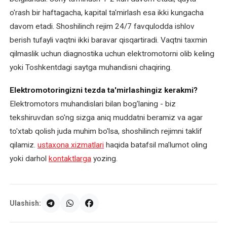
o'rash bir haftagacha, kapital ta'mirlash esa ikki kungacha
davom etadi. Shoshilinch rejim 24/7 favqulodda ishlov
berish tufayli vaqtni ikki baravar qisqartiradi. Vaqtni taxmin
qilmaslik uchun diagnostika uchun elektromotorni olib keling
yoki Toshkentdagi saytga muhandisni chaqiring.
Elektromotoringizni tezda ta'mirlashingiz kerakmi?
Elektromotors muhandislari bilan bog'laning - biz
tekshiruvdan so'ng sizga aniq muddatni beramiz va agar
to'xtab qolish juda muhim bo'lsa, shoshilinch rejimni taklif
qilamiz.
ustaxona xizmatlari
haqida batafsil ma’lumot oling
yoki darhol
kontaktlarga
yozing.
Ulashish: