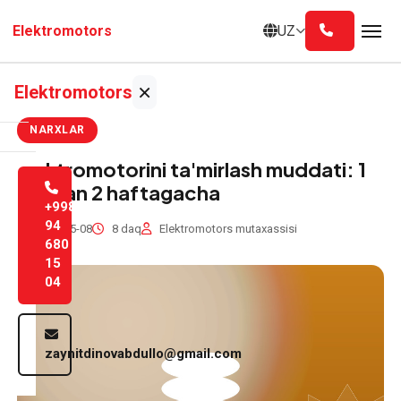
Asosiy
UZ
Elektromotors
mazmunga
o'tish
×
Elektromotors
NARXLAR
Bosh
Elektromotorini ta'mirlash muddati: 1
sahifa
kundan 2 haftagacha
+998
Biz
94
2026-05-08
8 daq
Elektromotors mutaxassisi
680
haqimizda
15
04
Xizmatlar
Blog
zaynitdinovabdullo@gmail.com
Aloqa