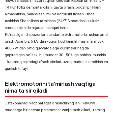
muvozanatlash, nazorat qilish sinovlari Kapital ta'mirlash7–
14 kunTo'liq demontaj qilish, qayta o'rash, podshipniklarni
Elektromotor
almashtirish, balanslash, mil va korpusni tiklash, ishga
rotorini
qayta
tushirish Shoshilinch ta'mirlash (24/7)8 soatdanUzluksiz
o'rash
smena rejimida rejadan tashqari ishlar
Ko'rsatilgan diapazonlar standart elektromotorlar uchun amal
Elektromotor
qiladi. Agar biz 6 kV dan yuqori kuchlanishli mashinalar yoki
statorini
400 kVt dan ortiq quvvatga ega qurilmalar haqida
qayta
gapiradigan bo'lsak, bu muddat 30–50% ga oshishi mumkin
o'rash
- kattaroq hajmdagi o'rash simlari, uzoq muddatli emdirish va
quritish tufayli.
Elektromotor
yakorini
qayta
Elektromotorini ta'mirlash vaqtiga
o'rash
nima ta'sir qiladi
Elektromotorlar
Ustaxonadagi vaqt nafaqat o'rashchining ishi. Yakuniy
diagnostikasi
muddatga bir nechta parametrlar zanjiri taʼsir qiladi, ularning