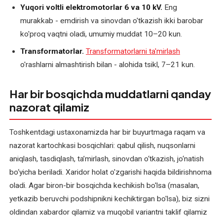
Yuqori voltli elektromotorlar 6 va 10 kV.
Eng
murakkab - emdirish va sinovdan o'tkazish ikki barobar
ko'proq vaqtni oladi, umumiy muddat 10–20 kun.
Transformatorlar.
Transformatorlarni ta'mirlash
o'rashlarni almashtirish bilan - alohida tsikl, 7–21 kun.
Har bir bosqichda muddatlarni qanday
nazorat qilamiz
Toshkentdagi ustaxonamizda har bir buyurtmaga raqam va
nazorat kartochkasi bosqichlari: qabul qilish, nuqsonlarni
aniqlash, tasdiqlash, ta’mirlash, sinovdan o‘tkazish, jo‘natish
bo‘yicha beriladi. Xaridor holat o'zgarishi haqida bildirishnoma
oladi. Agar biron-bir bosqichda kechikish bo'lsa (masalan,
yetkazib beruvchi podshipnikni kechiktirgan bo'lsa), biz sizni
oldindan xabardor qilamiz va muqobil variantni taklif qilamiz