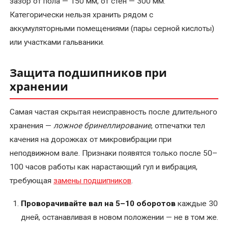
зазор от пола — 150 мм, от стен — 300 мм.
Категорически нельзя хранить рядом с
Перемотка
аккумуляторными помещениями (пары серной кислоты)
якоря
электродвигателя
или участками гальваники.
Послеремонтные
Защита подшипников при
испытания
хранении
электродвигателя
Самая частая скрытая неисправность после длительного
Ремонт
хранения —
ложное бринеллирование
, отпечатки тел
асинхронных
качения на дорожках от микровибрации при
электродвигателей
неподвижном вале. Признаки появятся только после 50–
Ремонт
100 часов работы как нарастающий гул и вибрация,
и
требующая
замены подшипников
.
восстановление
коллектора
Проворачивайте вал на 5–10 оборотов
каждые 30
электродвигателя
дней, останавливая в новом положении — не в том же.