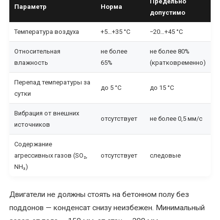
Предельно
Параметр
Норма
трансформаторов
допустимо
альтернатива
Температура воздуха
+5…+35 °C
−20…+45 °C
покупке
новых
Относительная
не более
не более 80%
влажность
65%
(кратковременно)
Перемотка
трехфазного
Перепад температуры за
до 5 °C
до 15 °C
электродвигателя
сутки
Вибрация от внешних
Перемотка
отсутствует
не более 0,5 мм/с
источников
электродвигателей
переменного
Содержание
тока
агрессивных газов (SO₂,
отсутствует
следовые
NH₃)
Перемотка
электродвигателей
Двигатели не должны стоять на бетонном полу без
постоянного
поддонов — конденсат снизу неизбежен. Минимальный
тока