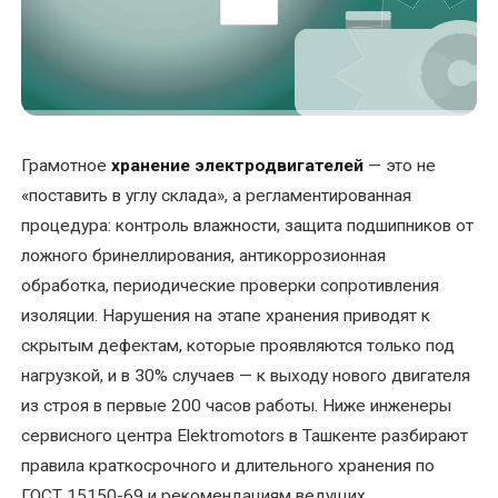
УСЛУГИ
Балансировка
ротора
электродвигателя
Грамотное
хранение электродвигателей
— это не
«поставить в углу склада», а регламентированная
Восстановление
посадочного
процедура: контроль влажности, защита подшипников от
места
ложного бринеллирования, антикоррозионная
под
обработка, периодические проверки сопротивления
подшипник
изоляции. Нарушения на этапе хранения приводят к
вала
скрытым дефектам, которые проявляются только под
нагрузкой, и в 30% случаев — к выходу нового двигателя
Диагностика
из строя в первые 200 часов работы. Ниже инженеры
электродвигателей
сервисного центра Elektromotors в Ташкенте разбирают
правила краткосрочного и длительного хранения по
Замена
подшипников
ГОСТ 15150-69 и рекомендациям ведущих