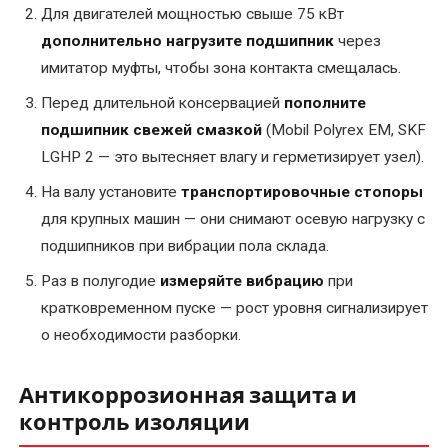
Для двигателей мощностью свыше 75 кВт
Ремонт
дополнительно нагрузите подшипник
через
крановых
имитатор муфты, чтобы зона контакта смещалась.
электродвигателей
Перед длительной консервацией
пополните
Ремонт
подшипник свежей смазкой
(Mobil Polyrex EM, SKF
лифтовых
LGHP 2 — это вытесняет влагу и герметизирует узел).
электродвигателей
(отечественных
На валу установите
транспортировочные стопоры
и
для крупных машин — они снимают осевую нагрузку с
импортных)
подшипников при вибрации пола склада.
Раз в полугодие
измеряйте вибрацию
при
Ремонт
кратковременном пуске — рост уровня сигнализирует
насосов
о необходимости разборки.
гном
Ремонт
Антикоррозионная защита и
промышленных
контроль изоляции
электродвигателей