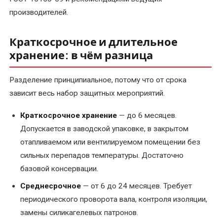
в
производителей.
электродвигателях
Краткосрочное и длительное
Капитальный
хранение: в чём разница
ремонт
электрических
Разделение принципиальное, потому что от срока
двигателей
зависит весь набор защитных мероприятий.
Комплектующие
Краткосрочное хранение
— до 6 месяцев.
и
Допускается в заводской упаковке, в закрытом
запчасти
отапливаемом или вентилируемом помещении без
Консультирование
сильных перепадов температуры. Достаточно
по
базовой консервации.
электрооборудованию
Среднесрочное
— от 6 до 24 месяцев. Требует
периодического проворота вала, контроля изоляции,
Перемотка
замены силикагелевых патронов.
коллекторных