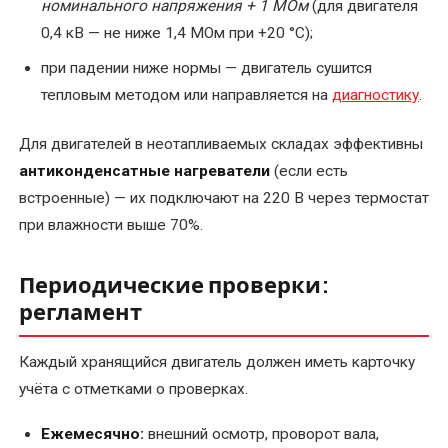
номинального напряжения + 1 МОм
(для двигателя
Срочный
0,4 кВ — не ниже 1,4 МОм при +20 °C);
ремонт
при падении ниже нормы — двигатель сушится
эл.двигателей
тепловым методом или направляется на
диагностику
.
Текущий
ремонт
Для двигателей в неотапливаемых складах эффективны
электродвигателей
антиконденсатные нагреватели
(если есть
встроенные) — их подключают на 220 В через термостат
Техническое
при влажности выше 70%.
обслуживание
Периодические проверки:
регламент
Каждый хранящийся двигатель должен иметь карточку
учёта с отметками о проверках.
Ежемесячно:
внешний осмотр, проворот вала,