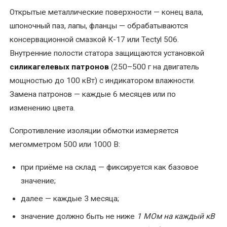
Открытые металлические поверхности — конец вала,
Ремонт
шпоночный паз, лапы, фланцы — обрабатываются
сварочных
консервационной смазкой К-17 или Tectyl 506.
трансформаторов
Внутренние полости статора защищаются установкой
и
сварочного
силикагелевых патронов
(250–500 г на двигатель
оборудования
мощностью до 100 кВт) с индикатором влажности.
Замена патронов — каждые 6 месяцев или по
Ремонт
изменению цвета.
трансформаторной
подстанции
Сопротивление изоляции обмотки измеряется
мегомметром 500 или 1000 В:
Ремонт
трансформаторов
при приёме на склад — фиксируется как базовое
значение;
Ремонт
далее — каждые 3 месяца;
тяговых
двигателей
значение должно быть не ниже
1 МОм на каждый кВ