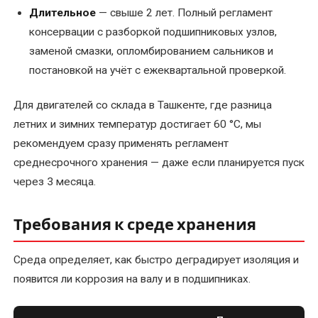
электродвигателей
Длительное
— свыше 2 лет. Полный регламент
консервации с разборкой подшипниковых узлов,
Перемотка
заменой смазки, опломбированием сальников и
обмотки
постановкой на учёт с ежеквартальной проверкой.
электродвигателя
Для двигателей со склада в Ташкенте, где разница
Перемотка
летних и зимних температур достигает 60 °C, мы
однофазного
рекомендуем сразу применять регламент
электродвигателя
среднесрочного хранения — даже если планируется пуск
Перемотка
через 3 месяца.
ротора
электродвигателя
Требования к среде хранения
Перемотка
Среда определяет, как быстро деградирует изоляция и
статора
появится ли коррозия на валу и в подшипниках.
электродвигателя
Перемотка