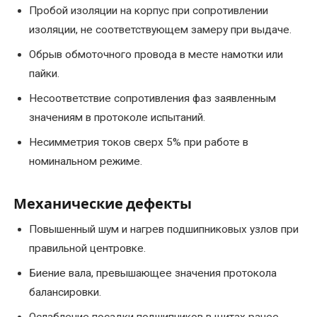
Пробой изоляции на корпус при сопротивлении
Перемотка
изоляции, не соответствующем замеру при выдаче.
якоря
Обрыв обмоточного провода в месте намотки или
электродвигателя
пайки.
Послеремонтные
Несоответствие сопротивления фаз заявленным
испытания
значениям в протоколе испытаний.
электродвигателя
Несимметрия токов сверх 5% при работе в
Ремонт
номинальном режиме.
асинхронных
электродвигателей
Механические дефекты
Повышенный шум и нагрев подшипниковых узлов при
Ремонт
и
правильной центровке.
восстановление
Биение вала, превышающее значения протокола
коллектора
балансировки.
электродвигателя