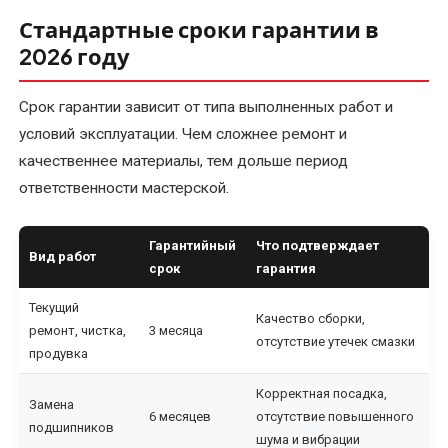
в
Стандартные сроки гарантии в
электродвигателях
2026 году
Капитальный
Срок гарантии зависит от типа выполненных работ и
ремонт
условий эксплуатации. Чем сложнее ремонт и
электрических
качественнее материалы, тем дольше период
двигателей
ответственности мастерской.
Комплектующие
и
Гарантийный
Что подтверждает
Вид работ
запчасти
срок
гарантия
Текущий
Консультирование
Качество сборки,
ремонт, чистка,
3 месяца
по
отсутствие утечек смазки
продувка
электрооборудованию
Корректная посадка,
Замена
Перемотка
6 месяцев
отсутствие повышенного
подшипников
коллекторных
шума и вибрации