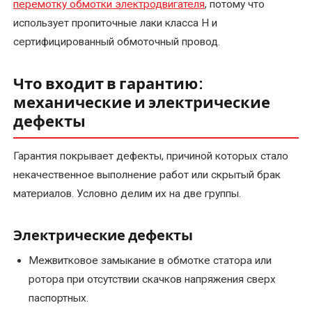
перемотку обмотки электродвигателя
, потому что
трансформаторов
использует пропиточные лаки класса H и
альтернатива
сертифицированный обмоточный провод.
покупке
новых
Что входит в гарантию:
механические и электрические
Перемотка
трехфазного
дефекты
электродвигателя
Гарантия покрывает дефекты, причиной которых стало
Перемотка
некачественное выполнение работ или скрытый брак
электродвигателей
материалов. Условно делим их на две группы.
переменного
тока
Электрические дефекты
Перемотка
Межвитковое замыкание в обмотке статора или
электродвигателей
ротора при отсутствии скачков напряжения сверх
постоянного
паспортных.
тока