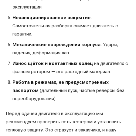
Срочный
эксплуатации.
ремонт
Несанкционированное вскрытие.
эл.двигателей
Самостоятельная разборка снимает двигатель с
гарантии.
Текущий
ремонт
Механические повреждения корпуса.
Удары,
электродвигателей
падения, деформация лап.
Износ щёток и контактных колец
на двигателях с
Техническое
фазным ротором — это расходный материал.
обслуживание
Работа в режимах, не предусмотренных
паспортом
(длительный пуск, частые реверсы без
переоборудования).
Перед сдачей двигателя в эксплуатацию мы
рекомендуем проверить сеть тестером и установить
тепловую защиту. Это страхует и заказчика, и нашу