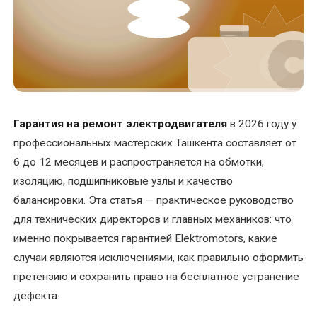
УСЛУГИ
Балансировка
ротора
электродвигателя
Гарантия на ремонт электродвигателя
в 2026 году у
Восстановление
профессиональных мастерских Ташкента составляет от
посадочного
места
6 до 12 месяцев и распространяется на обмотки,
под
изоляцию, подшипниковые узлы и качество
подшипник
балансировки. Эта статья — практическое руководство
вала
для технических директоров и главных механиков: что
именно покрывается гарантией Elektromotors, какие
Диагностика
случаи являются исключениями, как правильно оформить
электродвигателей
претензию и сохранить право на бесплатное устранение
дефекта.
Замена
подшипников