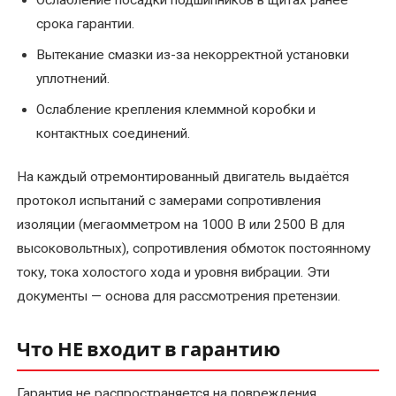
Ослабление посадки подшипников в щитах ранее
Ремонт
срока гарантии.
крановых
Вытекание смазки из-за некорректной установки
электродвигателей
уплотнений.
Ремонт
Ослабление крепления клеммной коробки и
лифтовых
контактных соединений.
электродвигателей
(отечественных
На каждый отремонтированный двигатель выдаётся
и
протокол испытаний с замерами сопротивления
импортных)
изоляции (мегаомметром на 1000 В или 2500 В для
высоковольтных), сопротивления обмоток постоянному
Ремонт
току, тока холостого хода и уровня вибрации. Эти
насосов
документы — основа для рассмотрения претензии.
гном
Ремонт
Что НЕ входит в гарантию
промышленных
электродвигателей
Гарантия не распространяется на повреждения,