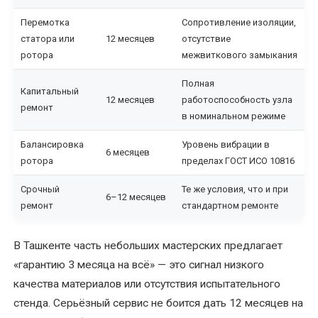
электродвигателей
Перемотка
Сопротивление изоляции,
статора или
12 месяцев
отсутствие
Перемотка
ротора
межвиткового замыкания
обмотки
электродвигателя
Полная
Капитальный
12 месяцев
работоспособность узла
ремонт
Перемотка
в номинальном режиме
однофазного
электродвигателя
Балансировка
Уровень вибрации в
6 месяцев
ротора
пределах ГОСТ ИСО 10816
Перемотка
Срочный
Те же условия, что и при
ротора
6–12 месяцев
ремонт
стандартном ремонте
электродвигателя
В Ташкенте часть небольших мастерских предлагает
Перемотка
статора
«гарантию 3 месяца на всё» — это сигнал низкого
электродвигателя
качества материалов или отсутствия испытательного
стенда. Серьёзный сервис не боится дать 12 месяцев на
Перемотка