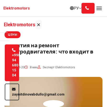
Перейти
РУ
Elektromotors
к
содержанию
×
Elektromotors
ЦЕНЫ
Главная
Гарантия на ремонт
электродвигателя: что входит в
О
+998
2026
нас
94
680
2026-03-20
8 мин
Эксперт Elektromotors
15
Услуги
04
Блог
zaynitdinovabdullo@gmail.com
Контакты
Русский