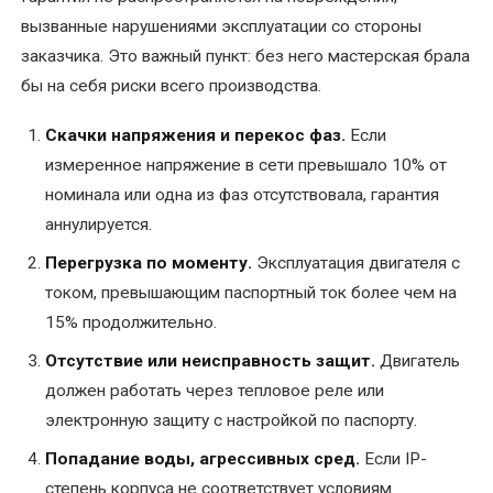
вызванные нарушениями эксплуатации со стороны
Ремонт
заказчика. Это важный пункт: без него мастерская брала
сварочных
бы на себя риски всего производства.
трансформаторов
и
Скачки напряжения и перекос фаз.
Если
сварочного
измеренное напряжение в сети превышало 10% от
оборудования
номинала или одна из фаз отсутствовала, гарантия
Ремонт
аннулируется.
трансформаторной
Перегрузка по моменту.
Эксплуатация двигателя с
подстанции
током, превышающим паспортный ток более чем на
15% продолжительно.
Ремонт
трансформаторов
Отсутствие или неисправность защит.
Двигатель
должен работать через тепловое реле или
Ремонт
электронную защиту с настройкой по паспорту.
тяговых
Попадание воды, агрессивных сред.
Если IP-
двигателей
степень корпуса не соответствует условиям