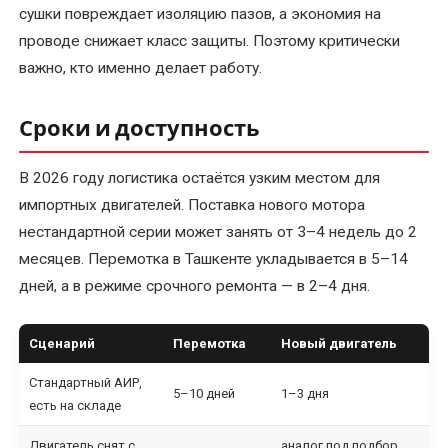
сушки повреждает изоляцию пазов, а экономия на
Перемотка
проводе снижает класс защиты. Поэтому критически
якоря
важно, кто именно делает работу.
электродвигателя
Сроки и доступность
Послеремонтные
испытания
В 2026 году логистика остаётся узким местом для
электродвигателя
импортных двигателей. Поставка нового мотора
Ремонт
нестандартной серии может занять от 3–4 недель до 2
асинхронных
месяцев. Перемотка в Ташкенте укладывается в 5–14
электродвигателей
дней, а в режиме срочного ремонта — в 2–4 дня.
Ремонт
Сценарий
Перемотка
Новый двигатель
и
восстановление
Стандартный АИР,
5–10 дней
1–3 дня
коллектора
есть на складе
электродвигателя
Двигатель снят с
аналог под подбор,