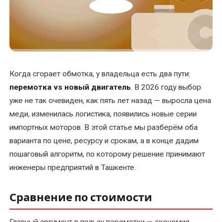
УСЛУГИ
Балансировка
ротора
электродвигателя
Когда сгорает обмотка, у владельца есть два пути:
перемотка vs новый двигатель
. В 2026 году выбор
Восстановление
посадочного
уже не так очевиден, как пять лет назад — выросла цена
места
меди, изменилась логистика, появились новые серии
под
импортных моторов. В этой статье мы разберём оба
подшипник
варианта по цене, ресурсу и срокам, а в конце дадим
вала
пошаговый алгоритм, по которому решение принимают
инженеры предприятий в Ташкенте.
Диагностика
электродвигателей
Сравнение по стоимости
Замена
подшипников