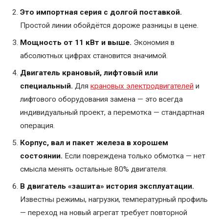
Это импортная серия с долгой поставкой.
Ремонт
Простой линии обойдётся дороже разницы в цене.
сварочных
трансформаторов
Мощность от 11 кВт и выше.
Экономия в
и
абсолютных цифрах становится значимой.
сварочного
Двигатель крановый, лифтовый или
оборудования
специальный.
Для
крановых электродвигателей
и
Ремонт
лифтового оборудования замена — это всегда
трансформаторной
индивидуальный проект, а перемотка — стандартная
подстанции
операция.
Корпус, вал и пакет железа в хорошем
Ремонт
состоянии.
Если повреждена только обмотка — нет
трансформаторов
смысла менять остальные 80% двигателя.
Ремонт
В двигатель «зашита» история эксплуатации.
тяговых
Известны режимы, нагрузки, температурный профиль
двигателей
— переход на новый агрегат требует повторной